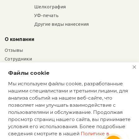
Шелкография
УФ-печать
Другие виды нанесения
О компании
Отзывы
Сотрудники
Сотрудничество
Файлы cookie
Вакансии
Мы используем файлы cookie, разработанные
нашими специалистами и третьими лицами, для
Екатерина
Блог
анализа событий на нашем веб-сайте, что
Мы сохраняем
позволяет нам улучшать взаимодействие с
эксклюзивность: оставьте
пользователями и обслуживание. Продолжая
заявку на идеи подарков,
просмотр страниц нашего сайта, вы принимаете
недоступных в интернете
условия его использования. Более подробные
Политика конфиденциальности
сведения смотрите в нашей
Политике в
ИП Аасаметс А. И. ИНН 661219180590 ОГРН