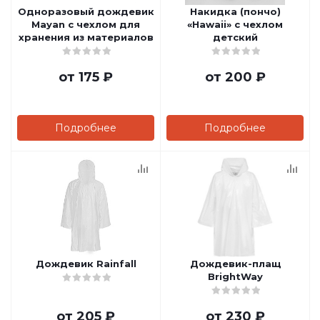
Одноразовый дождевик
Накидка (пончо)
Mayan с чехлом для
«Hawaii» c чехлом
хранения из материалов
детский
от
175 ₽
от
200 ₽
Подробнее
Подробнее
Дождевик Rainfall
Дождевик-плащ
BrightWay
от
205 ₽
от
230 ₽