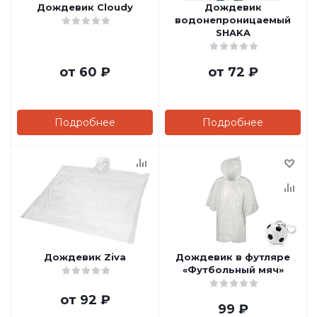
Дождевик Cloudy
Дождевик
водонепроницаемый
SHAKA
от
60 ₽
от
72 ₽
Подробнее
Подробнее
Дождевик Ziva
Дождевик в футляре
«Футбольный мяч»
от
92 ₽
99
₽