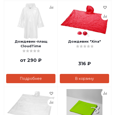
Дождевик-плащ
Дождевик "Xina"
CloudTime
от
290 ₽
316
₽
Подробнее
В корзину