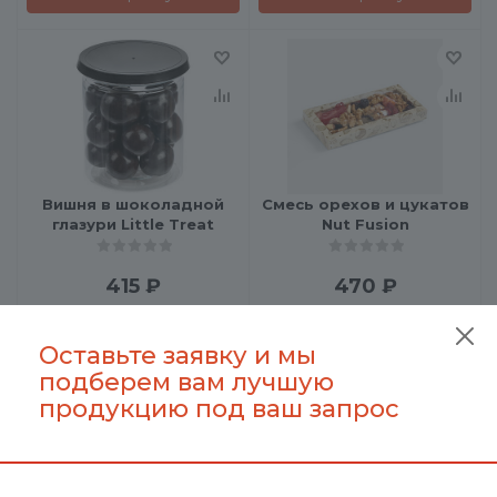
Вишня в шоколадной
Смесь орехов и цукатов
глазури Little Treat
Nut Fusion
415
₽
470
₽
В корзину
В корзину
Оставьте заявку и мы
подберем вам лучшую
продукцию под ваш запрос