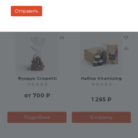
650
₽
В корзину
Подробнее
Фундук Crispetti
Набор Vitamizing
от
700 ₽
1 265
₽
Подробнее
В корзину