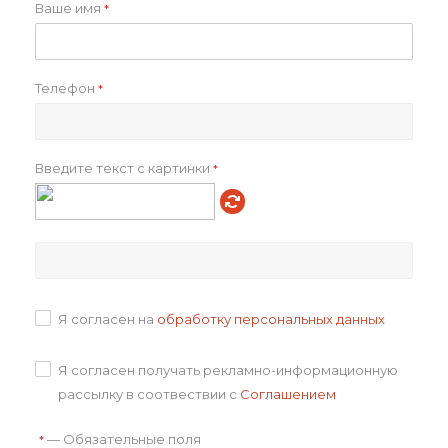
Ваше имя
*
Фундук в шоколадной
Фундук в шоколадной
глазури Sweet Bit
глазури Sweet Bit
Телефон
*
590
₽
599
₽
Введите текст с картинки
*
В корзину
В корзину
Я согласен на
обработку персональных данных
Я согласен получать рекламно-информационную
Смесь ореховая Wits
Миндаль Crispetti
рассылку в соотвествии с
Соглашением
ver.2
от
700 ₽
—
Обязательные поля
*