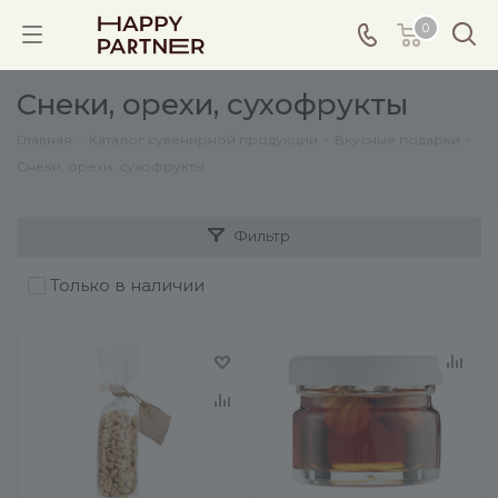
0
Снеки, орехи, сухофрукты
Главная
-
Каталог сувенирной продукции
-
Вкусные подарки
-
Снеки, орехи, сухофрукты
Фильтр
Только в наличии