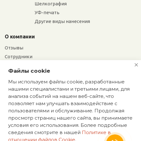
Шелкография
УФ-печать
Другие виды нанесения
О компании
Отзывы
Сотрудники
Сотрудничество
Файлы cookie
Вакансии
Мы используем файлы cookie, разработанные
нашими специалистами и третьими лицами, для
Екатерина
Блог
анализа событий на нашем веб-сайте, что
Мы сохраняем
позволяет нам улучшать взаимодействие с
эксклюзивность: оставьте
пользователями и обслуживание. Продолжая
заявку на идеи подарков,
просмотр страниц нашего сайта, вы принимаете
недоступных в интернете
условия его использования. Более подробные
Политика конфиденциальности
сведения смотрите в нашей
Политике в
ИП Аасаметс А. И. ИНН 661219180590 ОГРН
отношении файлов Cookie
.