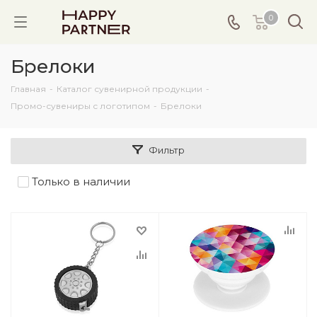
0
Брелоки
Главная
-
Каталог сувенирной продукции
-
Промо-сувениры с логотипом
-
Брелоки
Фильтр
Только в наличии