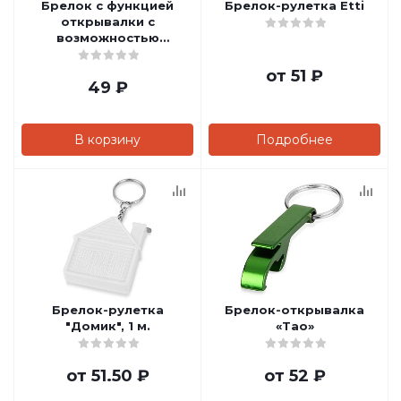
Брелок с функцией
Брелок-рулетка Etti
открывалки с
возможностью
изготовления
индивидуального
от
51 ₽
49
₽
дизайна по заказу
клиента
В корзину
Подробнее
Брелок-рулетка
Брелок-открывалка
"Домик", 1 м.
«Tao»
от
51.50 ₽
от
52 ₽