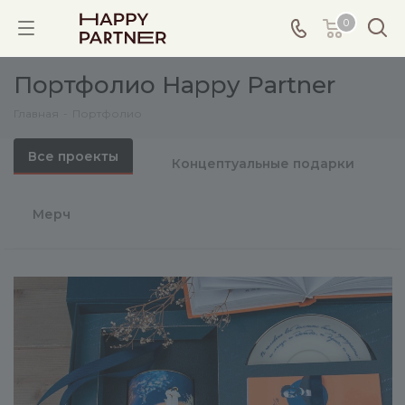
0
Портфолио Happy Partner
Главная
-
Портфолио
Все проекты
Концептуальные подарки
Мерч