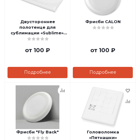
Двустороннее
Фрисби CALON
полотенце для
сублимации «Sublime»,
30*30
от
100 ₽
от
100 ₽
Подробнее
Подробнее
Фрисби "Fly Back"
Головоломка
«Пятнашки»