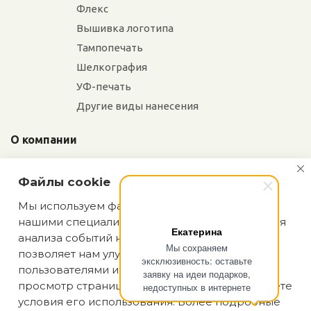
Флекс
Вышивка логотипа
Тампопечать
Шелкография
УФ-печать
Другие виды нанесения
О компании
Отзывы
Файлы cookie
Сотрудники
Сотрудничество
Мы используем файлы cookie, разработанные
нашими специалистами и третьими лицами, для
Вакансии
Екатерина
анализа событий на нашем веб-сайте, что
Мы сохраняем
позволяет нам улучшать взаимодействие с
эксклюзивность: оставьте
Блог
пользователями и обслуживание. Продолжая
заявку на идеи подарков,
просмотр страниц нашего сайта, вы принимаете
недоступных в интернете
условия его использования. Более подробные