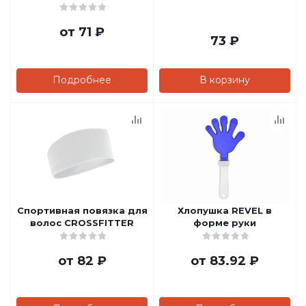
от
71 ₽
73
₽
Подробнее
В корзину
Спортивная повязка для
Хлопушка REVEL в
волос CROSSFITTER
форме руки
от
82 ₽
от
83.92 ₽