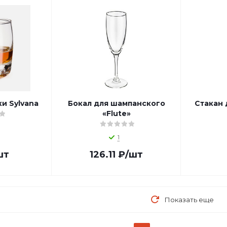
и Sylvana
Бокал для шампанского
Стакан 
«Flute»
1
шт
126.11
₽
/шт
Показать еще