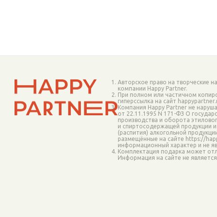
o_6481 (
1
)
o_65670 (
1
)
o_65673.1 (
1
)
o_685014p (
1
)
o_685026 (
1
)
o_685030.100 (
1
)
o_687317 (
1
)
Авторское право на творческие н
o_687318 (
1
)
компании Happy Partner.
При полном или частичном копир
o_687318p (
1
)
гиперссылка на сайт happypartner
Компания Happy Partner не наруш
o_687319 (
1
)
от 22.11.1995 N 171-ФЗ О госуда
производства и оборота этиловог
o_68823 (
1
)
и спиртосодержащей продукции и
(распития) алкогольной продукци
o_820601p (
1
)
размещённые на сайте https://happ
o_82132 (
1
)
информационный характер и не я
Комплектация подарка может отл
o_82132p (
1
)
Информация на сайте не являетс
o_82178 (
1
)
o_825810 (
1
)
o_825900 (
1
)
o_827501 (
1
)
o_827760р (
1
)