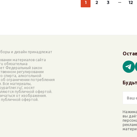
1
2
3
12
аборы и дизайн принадлежат
Остав
овании материалов сайта
.ru обязательна
ает Федеральный закон
рственном регулировании
о спирта, алкогольной
 об ограничении потребления
Будьт
и. Все материалы,
ypartner.ru/, носят
вляются публичной офертой.
ичаться от изображения.
я публичной офертой.
Нажима
вы даё
персон
реклам
матери