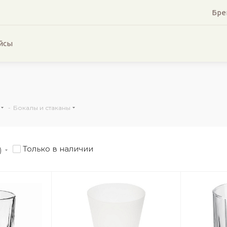
Бре
йсы
-
Бокалы и стаканы
Только в наличии
)