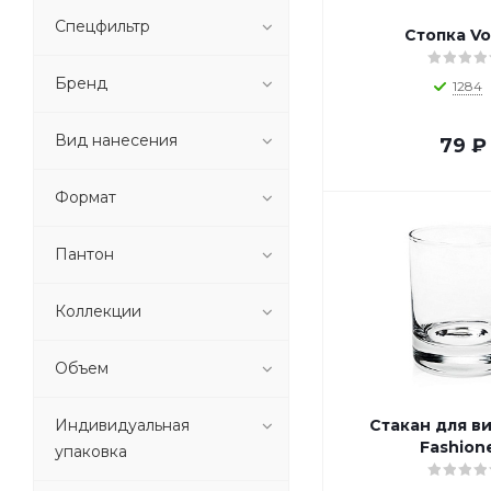
o_1-000093510 (
1
)
Спецфильтр
Стопка V
o_1-000093514 (
1
)
o_1-000102230 (
1
)
Бренд
1284
o_1-000102232 (
1
)
o_1-000103355 (
1
)
Вид нанесения
79
₽
o_1-000107471 (
1
)
o_1-000108070 (
1
)
Формат
o_1-000108692 (
1
)
o_1-000109278 (
1
)
o_1-000116877 (
1
)
Пантон
o_10043500 (
1
)
o_10053400 (
1
)
Коллекции
o_10080901 (
1
)
o_10084981 (
1
)
Объем
o_10085401 (
1
)
o_10093101 (
1
)
Индивидуальная
Стакан для в
o_10461206 (
1
)
Fashion
упаковка
o_11288400 (
1
)
o_11317201 (
1
)