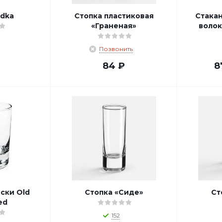
odka
Стопка пластиковая
Стака
«Граненая»
волок
Позвонить
84
₽
8
иски Old
Стопка «Сиде»
Ст
ed
152