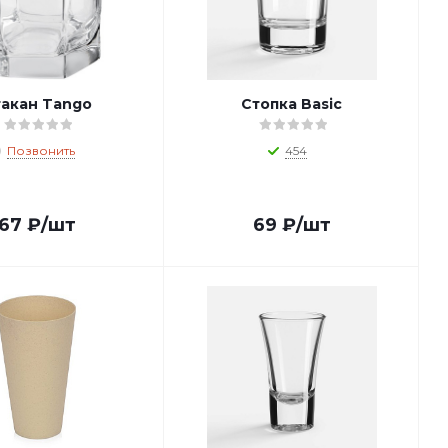
акан Tango
Стопка Basic
Позвонить
454
67
₽
/шт
69
₽
/шт