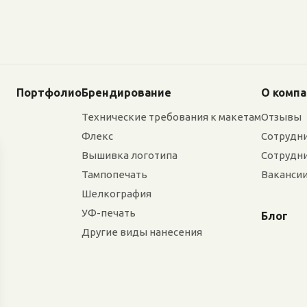
Портфолио
Брендирование
О комп
Технические требования к макетам
Отзывы
Флекс
Сотрудн
Вышивка логотипа
Сотрудн
Тампопечать
Ваканси
Шелкография
УФ-печать
Блог
Другие виды нанесения