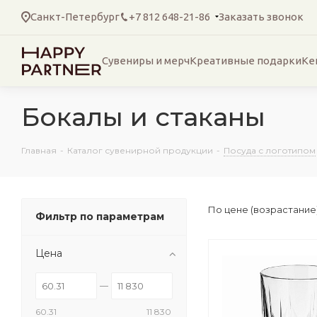
Санкт-Петербург
+7 812 648-21-86
Заказать звонок
Сувениры и мерч
Креативные подарки
Ке
Бокалы и стаканы
Главная
-
Каталог сувенирной продукции
-
Посуда с логотипом
По цене (возрастание
Фильтр по параметрам
Цена
60.31
11 830