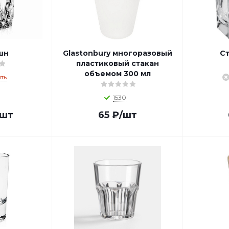
шн
Glastonbury многоразовый
Ст
пластиковый стакан
объемом 300 мл
ть
1530
/шт
65
₽
/шт