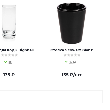
для воды Highball
Стопка Schwarz Glanz
55
4752
135
₽
135
₽
/шт