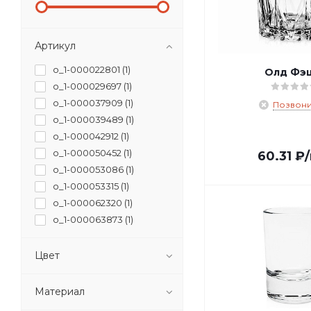
Артикул
o_1-000022801 (
1
)
Олд Фэ
o_1-000029697 (
1
)
o_1-000037909 (
1
)
Позвони
o_1-000039489 (
1
)
o_1-000042912 (
1
)
o_1-000050452 (
1
)
60.31
₽
o_1-000053086 (
1
)
o_1-000053315 (
1
)
o_1-000062320 (
1
)
o_1-000063873 (
1
)
o_1-000077297 (
1
)
o_1-000078988 (
1
)
Цвет
o_1-000079214 (
1
)
o_1-000081441 (
1
)
Материал
o_1-000084370 (
1
)