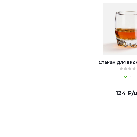
o_282865.07 (
1
)
o_320052 (
1
)
o_350073 (
1
)
o_4500498 (
1
)
o_4500550 (
1
)
o_4500829 (
1
)
o_4500963 (
1
)
o_4500964 (
1
)
o_4500965 (
1
)
Стакан для виск
o_4500983 (
1
)
o_4502957 (
1
)
4
o_4504526 (
1
)
o_4504527 (
1
)
124
₽
/
o_5-10053402p (
1
)
o_5573 (
1
)
o_609920 (
1
)
o_6189 (
1
)
o_625344 (
1
)
o_627032 (
1
)