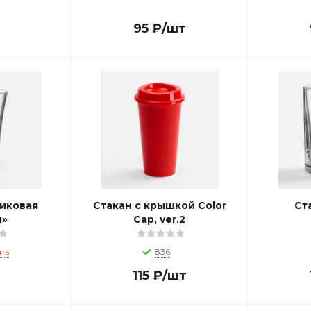
95
₽
/шт
тиковая
Стакан с крышкой Color
Ста
н»
Cap, ver.2
ть
836
115
₽
/шт