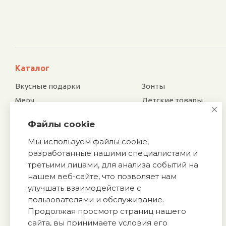
o_828141 (
1
)
o_828141p (
1
)
o_828142 (
1
)
o_828143 (
1
)
o_828144 (
1
)
Каталог
o_828149 (
1
)
o_828150 (
1
)
Вкусные подарки
Зонты
o_836929 (
1
)
Мерч
Детские товары
o_836929p (
1
)
Электроника
Новый год
o_842038 (
1
)
Файлы cookie
Отдых и туризм
Посуда
o_842038p (
1
)
Мы используем файлы cookie,
Для дома и офиса
Награды
o_842040p (
1
)
разработанные нашими специалистами и
o_871466 (
1
)
Сувенирные наборы
Аксессуары
третьими лицами, для анализа событий на
o_871466p (
1
)
Подарки к праздникам
Подарочная упаковка
нашем веб-сайте, что позволяет нам
o_873426.07p (
1
)
Спортивные товары
Обувь
улучшать взаимодействие с
o_8741 (
1
)
Ручки и карандаши
пользователями и обслуживание.
Галстуки
o_876308 (
1
)
Продолжая просмотр страниц нашего
Промо
Патчи
o_877309 (
1
)
сайта, вы принимаете условия его