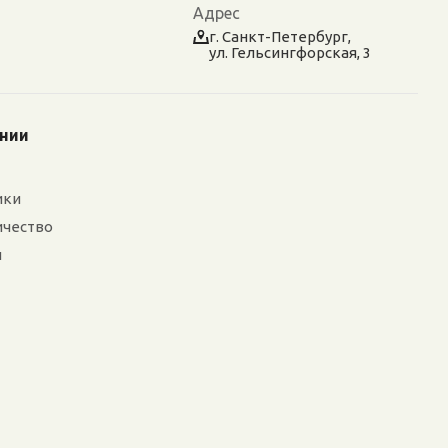
Адрес
г. Санкт-Петербург,
ул. Гельсингфорская, 3
ании
ики
ичество
и