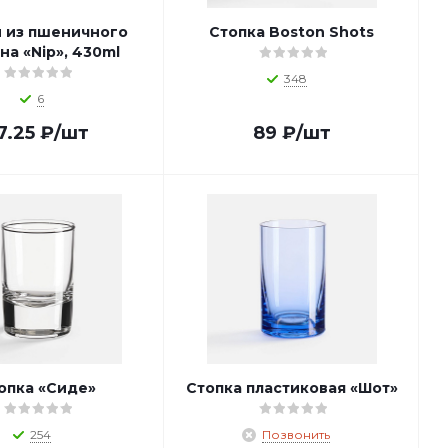
н из пшеничного
Стопка Boston Shots
на «Nip», 430ml
348
6
7.25
₽
/шт
89
₽
/шт
опка «Сиде»
Стопка пластиковая «Шот»
254
Позвонить