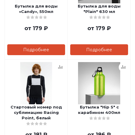
Бутылка для воды
Бутылка для воды
«Candy», 550мл
"Plain" 630 мл
от
179 ₽
от
179 ₽
Подробнее
Подробнее
Стартовый номер под
Бутылка "Hip S" с
сублимацию Racing
карабином 400мл
Point, белый
от
181 ₽
от
186 ₽