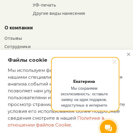
УФ-печать
Другие виды нанесения
О компании
Отзывы
Сотрудники
Сотрудничество
Файлы cookie
Вакансии
Мы используем файлы cookie, разработанные
нашими специалистами и третьими лицами, для
Екатерина
Блог
анализа событий на нашем веб-сайте, что
Мы сохраняем
позволяет нам улучшать взаимодействие с
эксклюзивность: оставьте
пользователями и обслуживание. Продолжая
заявку на идеи подарков,
просмотр страниц нашего сайта, вы принимаете
недоступных в интернете
условия его использования. Более подробные
Политика конфиденциальности
сведения смотрите в нашей
Политике в
ИП Аасаметс А. И. ИНН 661219180590 ОГРН
отношении файлов Cookie
.
324784700025458