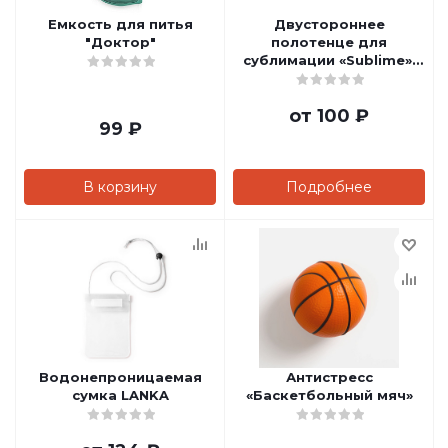
Емкость для питья
Двустороннее
"Доктор"
полотенце для
сублимации «Sublime»,
30*30
от
100 ₽
99
₽
В корзину
Подробнее
Водонепроницаемая
Антистресс
сумка LANKA
«Баскетбольный мяч»