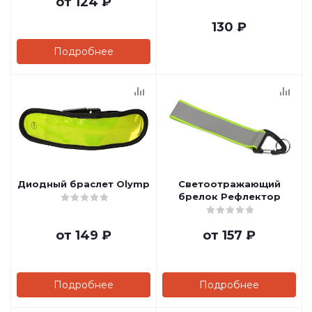
от
124 ₽
130
₽
Подробнее
Диодный браслет Olymp
Светоотражающий
брелок Рефлектор
от
149 ₽
от
157 ₽
Подробнее
Подробнее