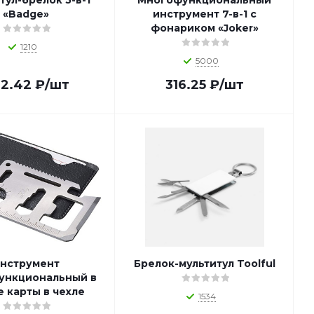
тул-брелок 5-в-1
Многофункциональный
«Badge»
инструмент 7-в-1 c
фонариком «Joker»
1210
5000
2.42
₽
/шт
316.25
₽
/шт
нструмент
Брелок-мультитул Toolful
ункциональный в
 карты в чехле
1534