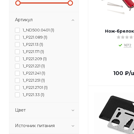
Артикул
1_ND500.0401 (
1
)
Нож-брелок
1_P221.089 (
1
)
1_P221.13 (
1
)
1672
1_P221.171 (
1
)
1_P221.209 (
1
)
1_P221.221 (
1
)
100
₽
/
1_P221.241 (
1
)
1_P221.251 (
1
)
1_P221.2701 (
1
)
1_P221.33 (
1
)
1_P221.351 (
1
)
1_P221.369 (
1
)
Цвет
1_P221.379 (
1
)
1_P221.389 (
1
)
Источник питания
1_P221.401 (
1
)