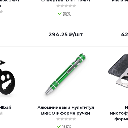
ок 5-в-1
Отвертка "Drill" 10-в-1
Мульти
»
5818
294.25
₽
/шт
42
Ibali
Алюминиевый мультитул
И
BRICO в форме ручки
многоф
форме
18170