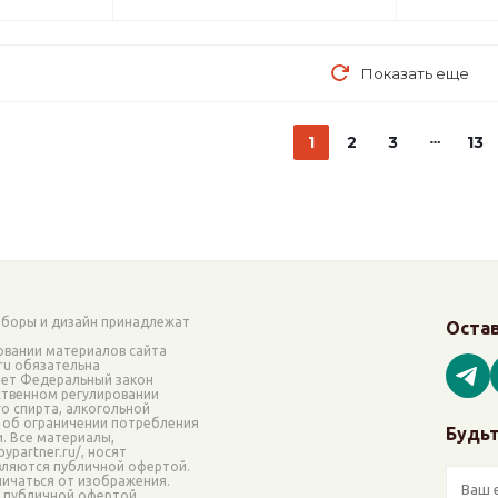
Показать еще
1
2
3
13
аборы и дизайн принадлежат
Остав
овании материалов сайта
.ru обязательна
ает Федеральный закон
рственном регулировании
о спирта, алкогольной
 об ограничении потребления
Будьт
и. Все материалы,
ypartner.ru/, носят
вляются публичной офертой.
ичаться от изображения.
я публичной офертой.