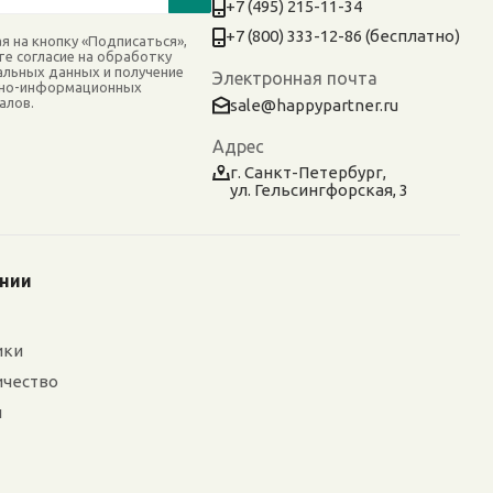
+7 (495) 215-11-34
+7 (800) 333-12-86 (бесплатно)
я на кнопку «Подписаться»,
те согласие на обработку
альных данных и получение
Электронная почта
но-информационных
алов.
sale@happypartner.ru
Адрес
г. Санкт-Петербург,
ул. Гельсингфорская, 3
ании
ики
ичество
и