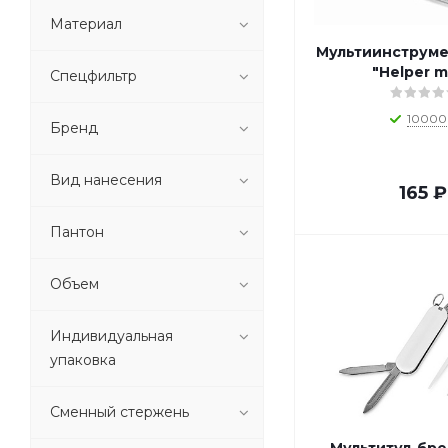
1_P238.084 (
1
)
Материал
1_P514.5101 (
1
)
Мультиинструме
1_P514.5201 (
1
)
"Helper m
Спецфильтр
o_00000002994 (
1
)
o_1-000027991 (
1
)
10000
Бренд
o_1-000071656 (
1
)
o_1-000073133 (
1
)
Вид нанесения
o_1-000073140 (
1
)
165
₽
o_1-000079063 (
1
)
o_1-000090123 (
1
)
Пантон
o_1-000092105 (
1
)
o_1-000095609 (
1
)
Объем
o_1-000095640 (
1
)
o_1-000095642 (
1
)
Индивидуальная
o_1-000098061 (
1
)
упаковка
o_1-000102718 (
1
)
o_1-000102733 (
1
)
Сменный стержень
o_1-000108645 (
1
)
o_1-000108650 (
1
)