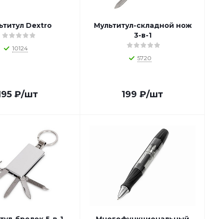
ьтитул Dextro
Мультитул-складной нож
3-в-1
10124
5720
195
₽
/шт
199
₽
/шт