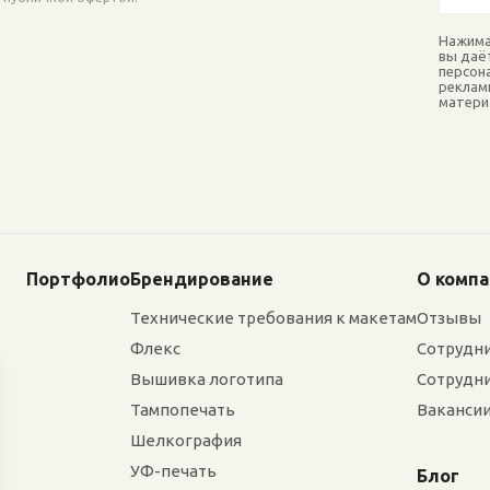
Нажима
вы даё
персон
реклам
матери
Портфолио
Брендирование
О комп
Технические требования к макетам
Отзывы
Флекс
Сотрудн
Вышивка логотипа
Сотрудн
Тампопечать
Ваканси
Шелкография
УФ-печать
Блог