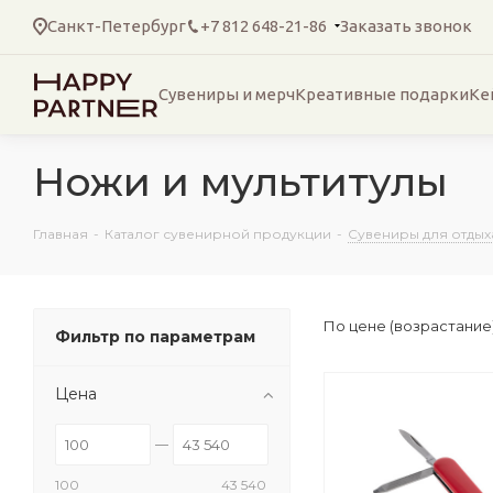
Санкт-Петербург
+7 812 648-21-86
Заказать звонок
Сувениры и мерч
Креативные подарки
Ке
Ножи и мультитулы
Главная
-
Каталог сувенирной продукции
-
Сувениры для отдых
По цене (возрастание
Фильтр по параметрам
Цена
100
43 540