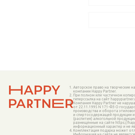
o_441144 (
1
)
o_441145 (
1
)
o_441146 (
1
)
o_441223 (
1
)
o_441224 (
1
)
o_441225 (
1
)
o_493400 (
1
)
o_493410 (
1
)
o_497308 (
1
)
o_497308p (
1
)
o_497807 (
1
)
o_497807p (
1
)
Авторское право на творческие н
o_497817 (
1
)
компании Happy Partner.
При полном или частичном копир
o_497841 (
1
)
гиперссылка на сайт happypartner
Компания Happy Partner не наруш
o_497852p (
1
)
от 22.11.1995 N 171-ФЗ О госуда
производства и оборота этиловог
o_497870 (
1
)
и спиртосодержащей продукции и
(распития) алкогольной продукци
o_497870p (
1
)
размещённые на сайте https://happ
o_497880 (
1
)
информационный характер и не я
Комплектация подарка может отл
o_497886 (
1
)
Информация на сайте не являетс