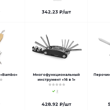
₽
342.23
₽
/шт
 «Bambo»
Многофункциональный
Перочин
инструмент «16 в 1»
2
₽
428.92
₽
/шт