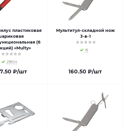
тилус пластиковая
Мультитул-складной нож
шариковая
3-в-1
нкциональная (6
кций) «Multy»
15
21804
7.50
₽
/шт
160.50
₽
/шт