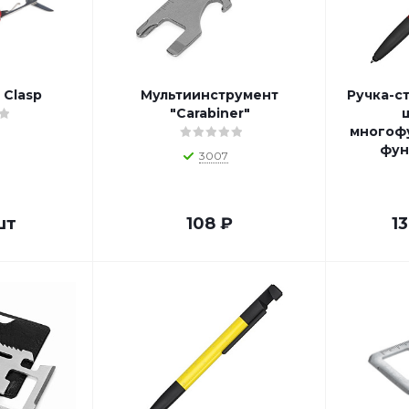
 Clasp
Мультиинструмент
Ручка-с
"Carabiner"
многофу
фун
3007
шт
108
₽
13