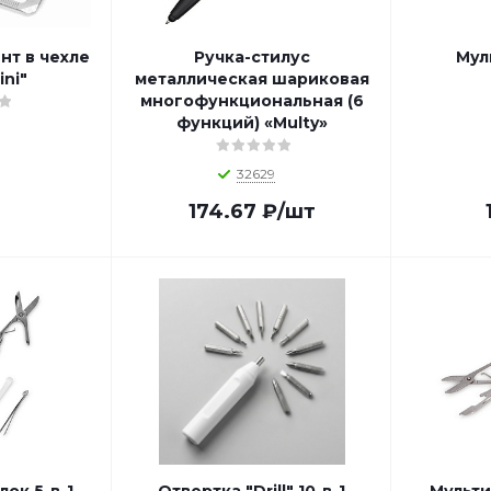
нт в чехле
Ручка-стилус
Мул
ini"
металлическая шариковая
многофункциональная (6
функций) «Multy»
32629
174.67
₽
/шт