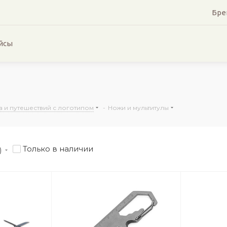
Бре
йсы
а и путешествий с логотипом
-
Ножи и мультитулы
Только в наличии
)