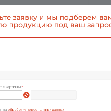
/шт
195
₽
/шт
ьте заявку и мы подберем ва
ю продукцию под ваш запро
анч-бокс
Контейнер для ланча
Ланчбок
 секциями,
"Maalbox"
ед
т с картинки
*
1042
276.85
₽
/шт
ен на
обработку персональных данных