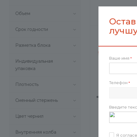
a_5047.02 (
1
)
187.25
₽
Объем
a_5050.01 (
1
)
Остав
a_5050.01.05 (
1
)
лучшу
a_5053.02 (
1
)
Срок годности
a_5055.09 (
1
)
a_5056.09 (
1
)
Разметка блока
a_5064.03 (
1
)
a_5065.03 (
1
)
Ваше имя
*
Индивидуальная
a_5066.02 (
1
)
упаковка
a_BI1793S101 (
1
)
a_BI4059S101 (
1
)
Телефон
*
Плотность
a_BI4106S101 (
1
)
Герметичный л
a_BI4122S1281 (
1
)
«Foody» с двумя
Сменный стержень
a_BI4126S101 (
1
)
650мл
Введите текс
a_BI4139S105 (
1
)
Цвет чернил
a_BI4145S1251 (
1
)
1
a_BI4149S105 (
1
)
261
₽
a_BI4201S1242 (
1
)
Внутренняя колба
Я соглас