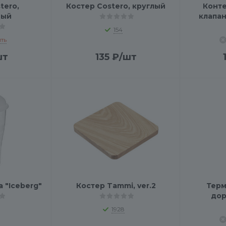
tero,
Костер Costero, круглый
Конте
ный
клапан
154
ть
шт
135
₽
/шт
 "Iceberg"
Костер Tammi, ver.2
Терм
дор
1928