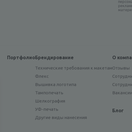
персон
реклам
матери
Портфолио
Брендирование
О комп
Технические требования к макетам
Отзывы
Флекс
Сотрудн
Вышивка логотипа
Сотрудн
Тампопечать
Ваканси
Шелкография
УФ-печать
Блог
Другие виды нанесения