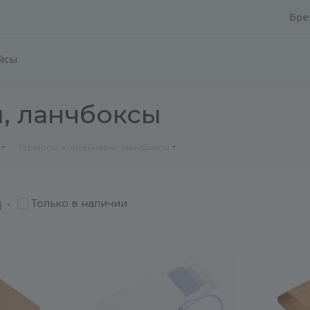
Бре
йсы
, ланчбоксы
-
Термосы, контейнеры, ланчбоксы
Только в наличии
)