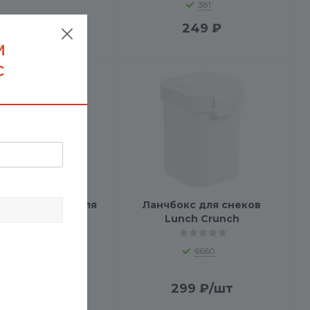
381
247
₽
249
₽
м
с
с (контейнер для
Ланчбокс для снеков
ы) Squarebox
Lunch Crunch
7747
6660
284
₽
/шт
299
₽
/шт