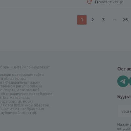
Показать еще
1
2
3
25
аборы и дизайн принадлежат
Остав
овании материалов сайта
.ru обязательна
ает Федеральный закон
рственном регулировании
о спирта, алкогольной
 об ограничении потребления
Будьт
и. Все материалы,
ypartner.ru/, носят
вляются публичной офертой.
ичаться от изображения.
я публичной офертой.
Нажима
вы даё