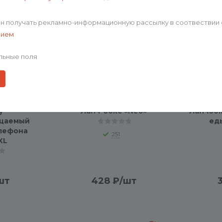
ен получать рекламно-информационную рассылку в соотвествии 
нием
льные поля
y
Ланч-бокс «Neo»
Ланчбок
цаемый
ед
елефона
251
XL
шт
428
₽
/шт