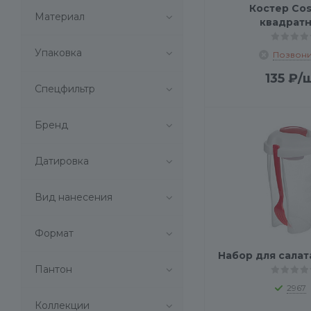
Костер Cos
a_13010.05 (
1
)
Материал
квадрат
a_13011.01 (
1
)
a_13013.02 (
1
)
Упаковка
Позвони
a_13016.05 (
1
)
a_13017.20 (
1
)
135
₽
/
Спецфильтр
a_5005.05 (
1
)
a_5005.09 (
1
)
Бренд
a_5006.07 (
1
)
a_5006U.03 (
1
)
a_5011.03 (
1
)
Датировка
a_5012.02 (
1
)
a_5020.01 (
1
)
Вид нанесения
a_5020.05 (
1
)
a_5021.01 (
1
)
Формат
a_5024.01 (
1
)
Набор для салата
a_5025.01 (
1
)
Пантон
a_5030.06 (
1
)
2967
a_5034.02 (
1
)
Коллекции
a_5045.02 (
1
)