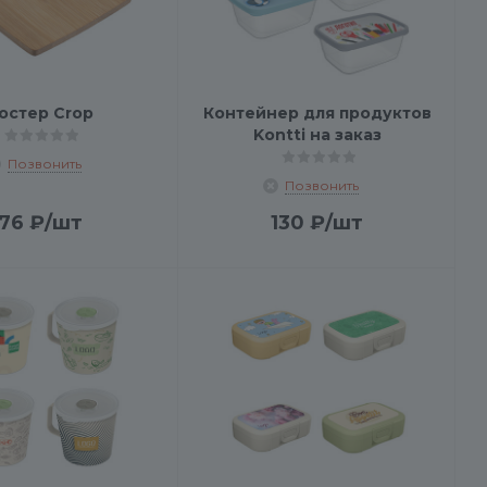
остер Crop
Контейнер для продуктов
Kontti на заказ
Позвонить
Позвонить
76
₽
/шт
130
₽
/шт