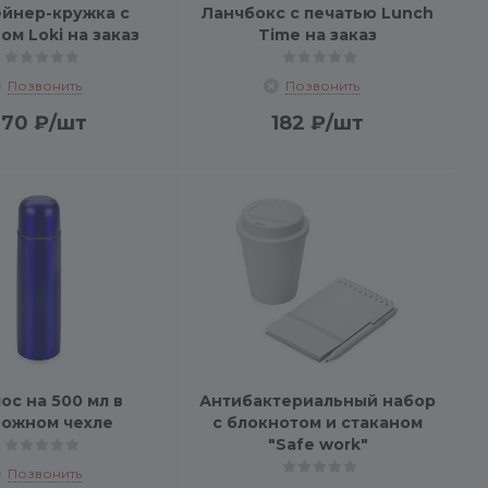
йнер-кружка с
Ланчбокс с печатью Lunch
ом Loki на заказ
Time на заказ
Позвонить
Позвонить
170
₽
/шт
182
₽
/шт
ос на 500 мл в
Антибактериальный набор
ожном чехле
с блокнотом и стаканом
"Safe work"
Позвонить