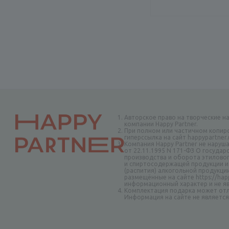
o_1-000015619 (
1
)
o_1-000018054 (
1
)
o_1-000023279 (
1
)
o_1-000028588 (
1
)
o_1-000028687 (
1
)
o_1-000028806 (
1
)
o_1-000029004 (
1
)
o_1-000029417 (
1
)
o_1-000031479 (
1
)
o_1-000032398 (
1
)
Авторское право на творческие н
компании Happy Partner.
o_1-000032623 (
1
)
При полном или частичном копир
гиперссылка на сайт happypartner
o_1-000038361 (
1
)
Компания Happy Partner не наруш
от 22.11.1995 N 171-ФЗ О госуда
o_1-000038367 (
1
)
производства и оборота этиловог
и спиртосодержащей продукции и
o_1-000038407 (
1
)
(распития) алкогольной продукци
o_1-000038415 (
1
)
размещённые на сайте https://happ
информационный характер и не я
o_1-000039033 (
1
)
Комплектация подарка может отл
Информация на сайте не являетс
o_1-000049420 (
1
)
o_1-000049613 (
1
)
o_1-000053045 (
1
)