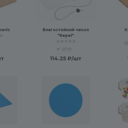
beric
Влагостойкий чехол
К
"Repel"
23749
шт
114.25
₽
/шт