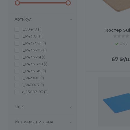
Артикул
1_50440 (
1
)
Костер Su
1_P430.11 (
1
)
1_P432.981 (
1
)
4612
1_P433.202 (
1
)
1_P433.251 (
1
)
67
₽
/
1_P433.330 (
1
)
1_P433.361 (
1
)
1_V42900 (
1
)
1_V43007 (
1
)
a_13003.03 (
1
)
a_13004.03 (
1
)
a_13005.13 (
1
)
Цвет
a_13007.13 (
1
)
a_13008.13 (
1
)
Источник питания
a_13009.03 (
1
)