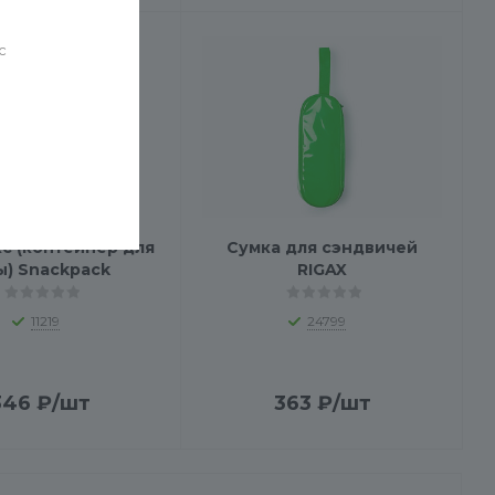
с
с (контейнер для
Сумка для сэндвичей
ы) Snackpack
RIGAX
11219
24799
346
₽
/шт
363
₽
/шт