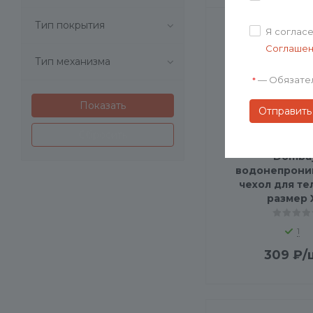
a_BI4203S100 (
1
)
a_BI4211S102 (
1
)
Тип покрытия
Я соглас
a_FI4066S1251 (
1
)
Соглаше
a_FI4069S1251 (
1
)
Тип механизма
a_FI4107S101 (
1
)
—
Обязате
*
a_MD4032S129 (
1
)
a_MD4035S1999 (
1
)
a_MD4061S188 (
1
)
Сбросить
a_MD4065S101 (
1
)
a_TE1176S101 (
1
)
Domba
водонепрони
a_TE4056S101 (
1
)
чехол для т
a_TE4123S101 (
1
)
размер 
a_TE4135S1251 (
1
)
a_TE4206S1999 (
1
)
1
o_00000004125 (
1
)
309
₽
/
o_00000006001 (
1
)
o_00000020400 (
1
)
o_00000039681 (
1
)
o_1-000003949 (
1
)