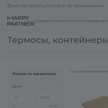
Санкт-Петербург
+7 812 648-21-86
Заказать звонок
Сувениры и мерч
Креативные подарки
Ке
Термосы, контейнеры
Главная
-
Каталог сувенирной продукции
-
Посуда с логотипом
По цене (возрастание
Фильтр по параметрам
Цена
67
18 958