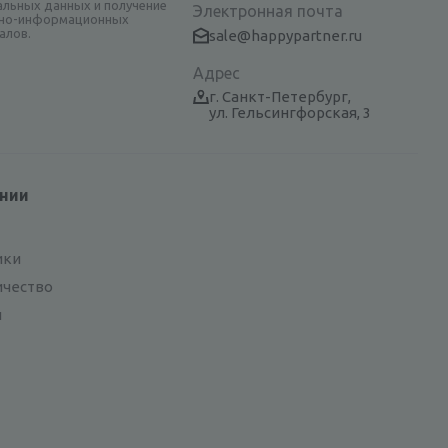
альных данных и получение
Электронная почта
но-информационных
алов.
sale@happypartner.ru
Адрес
г. Санкт-Петербург,
ул. Гельсингфорская, 3
ании
ики
ичество
и