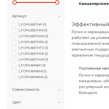
Канцелярские
Артикул
Эффективный
1_FOPIUBETHFI (
1
)
1_FOPIUBETHMI (
1
)
Ручки и карандаши
1_FOPIUBETHNA (
1
)
работает на узнав
1_FOPIUBETHPA (
1
)
повседневной жизн
1_FOPIUBETHTO (
1
)
элегантных подаро
1_FOPIUBETHVE (
1
)
идеальные пишущи
1_FOPIUBETHVR (
1
)
1_FOPIUBINKFI (
1
)
Постоянное на
1_FOPIUBINKMI (
1
)
Ручки и каран
1_FOPIUBINKNA (
1
)
ежедневно, об
1_FOPIUBINKPA (
1
)
регулярный ко
1_FOPIUBINKRO (
1
)
Совместимость
брендом.
1_FOPIUBINKTO (
1
)
1_FOPIUBINKVE (
1
)
Цвет
1_FOPIUBINKVR (
1
)