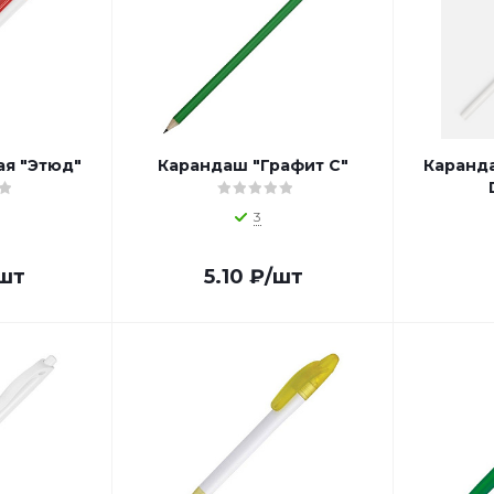
ая "Этюд"
Карандаш "Графит C"
Каранд
3
шт
5.10
₽
/шт