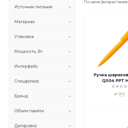
По цене (возрастание
1_FOPIUINKPE (
1
)
Источник питания
1_GFX001TIP (
1
)
1_KA_GRF (
1
)
Материал
1_NPKRE01682 (
1
)
1_NPKRE01691 (
1
)
Упаковка
1_NPKRE01767 (
1
)
1_N_BK (
1
)
Мощность, Вт
1_N_BSH (
1
)
1_P221.009 (
1
)
1_P221.01 (
1
)
Интерфейс
1_P221.549 (
1
)
Ручка шариков
1_P221.55 (
1
)
QS04 PPT 
Спецфильтр
1_P327.102 (
1
)
1_P610.32 (
1
)
570
Бренд
1_P610.430 (
1
)
1_P610.440 (
1
)
Объем памяти
1_P610.450 (
1
)
1_P610.460 (
1
)
Датировка
1_P610.47 (
1
)