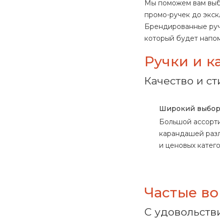
1_SH_PFGO (
1
)
Мы поможем вам выб
1_SH_PFO (
1
)
промо-ручек до экск
1_SH_PFT (
1
)
Брендированные руч
1_SH_SOS (
1
)
который будет напо
1_SH_TRANS (
1
)
Ручки и к
1_STZ001CI (
1
)
1_S_CAM (
1
)
Качество и ст
1_V16900 (
1
)
1_V1690102 (
1
)
Широкий выбор
1_V16902 (
1
)
1_V16903 (
1
)
Большой ассорти
1_V_AE (
1
)
карандашей разл
1_V_CAM (
1
)
и ценовых катего
1_V_CAM_D (
1
)
1_V_CAM_G (
1
)
1_V_MODERN (
1
)
Частые во
1_V_PRI (
1
)
1_V_PRN (
1
)
С удовольств
1_V_RAPH (
1
)