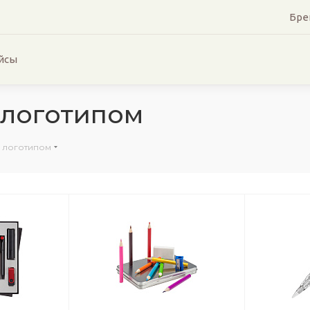
Бре
йсы
 логотипом
с логотипом