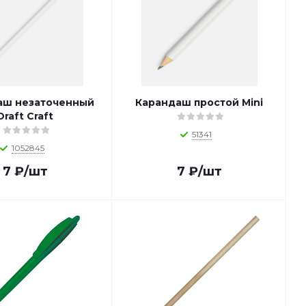
аш незаточенный
Карандаш простой Mini
Draft Craft
51341
1052845
7
₽
/шт
7
₽
/шт