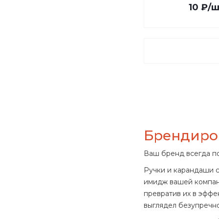
10
₽
/ш
1_P611.39 (
1
)
1_P774.469 (
1
)
1_P820.9801 (
1
)
1_PFCARCROINK (
1
)
1_PFGOFPBKF (
1
)
1_PNF1421BSKRB (
1
)
1_P_PFN (
1
)
1_P_PFO (
1
)
1_P_PFT (
1
)
1_R_PFGO (
1
)
1_R_PFT (
1
)
Брендиро
1_SH_CAM (
1
)
1_SH_CAM_D (
1
)
Ваш бренд всегда п
1_SH_CAM_G (
1
)
Ручки и карандаши с
1_SH_GRF (
1
)
имидж вашей компани
1_SH_GRF_C (
1
)
превратив их в эффе
1_SH_MOD (
1
)
выглядел безупречно
1_SH_MODER (
1
)