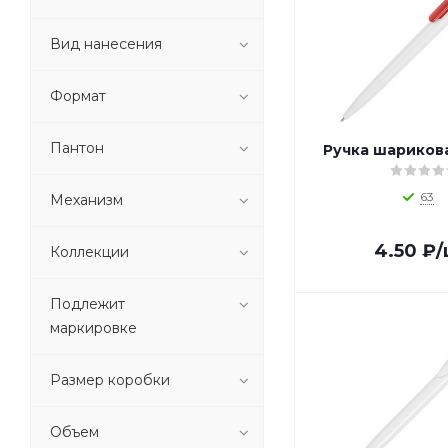
1_P610.480 (
1
)
Вид нанесения
1_P610.490 (
1
)
1_P610.52 (
1
)
1_P610.53 (
1
)
Формат
1_P610.54 (
1
)
1_P610.569 (
1
)
Пантон
Ручка шариков
1_P610.571 (
1
)
1_P610.621 (
1
)
63
Механизм
1_P610.63 (
1
)
1_P610.670 (
1
)
4.50
₽
/
Коллекции
1_P610.68 (
1
)
1_P610.69 (
1
)
Подлежит
1_P610.70 (
1
)
маркировке
1_P610.75 (
1
)
1_P610.781 (
1
)
Размер коробки
1_P610.79 (
1
)
1_P610.81 (
1
)
1_P610.82 (
1
)
Объем