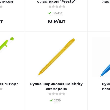
стиком
с ластиком "Presto"
лас
125283
т
10
₽
/шт
ая "Этюд"
Ручка шариковая Celebrity
Руч
«Кэмерон»
плас
2538