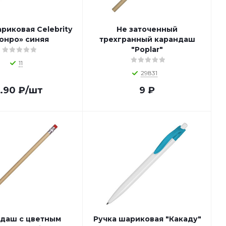
риковая Celebrity
Не заточенный
онро» синяя
трехгранный карандаш
"Poplar"
11
29831
.90
₽
/шт
9
₽
даш с цветным
Ручка шариковая "Какаду"