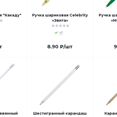
я "Какаду"
Ручка шариковая Celebrity
Ручка ша
«Эвита»
«М
47
т
8.90
₽
/шт
9
евянный
Шестигранный карандаш
Каран