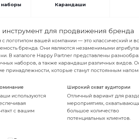
 наборы
Карандаши
 инструмент для продвижения бренда
 с логотипом вашей компании — это классический и в
аемость бренда. Они являются незаменимыми атрибутам
и. В каталоге Happy Partner представлены разнообр
чных наборов, а также карандаши различных видов. Ос
е принадлежности, которые станут постоянным напом
поминание
Широкий охват аудитории
даши используются
Отличный вариант для разд
еспечивая
мероприятиях, охватывающ
нтакт с вашим
большое количество
потенциальных клиентов.