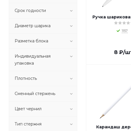
1_P610.852 (
1
)
1_P610.86 (
1
)
Срок годности
1_P610.895 (
1
)
Ручка шарикова
1_P610.90 (
1
)
Диаметр шарика
1_P610.91 (
1
)
1157
1_P610.93 (
1
)
Разметка блока
1_P610.94 (
1
)
1_P610.96 (
1
)
8
₽
/ш
Индивидуальная
1_P610.97 (
1
)
упаковка
1_P610.98 (
1
)
1_P611.029 (
1
)
Плотность
1_P611.052 (
1
)
1_P611.07 (
1
)
1_P611.08 (
1
)
Сменный стержень
1_P611.099 (
1
)
1_P611.109 (
1
)
Цвет чернил
1_P611.11 (
1
)
1_P611.12 (
1
)
Тип стержня
Карандаш дер
1_P611.15 (
1
)