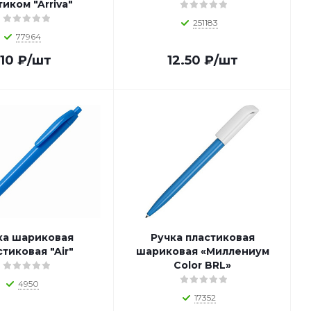
тиком "Arriva"
251183
77964
10
₽
/шт
12.50
₽
/шт
ка шариковая
Ручка пластиковая
тиковая "Air"
шариковая «Миллениум
Color BRL»
4950
17352