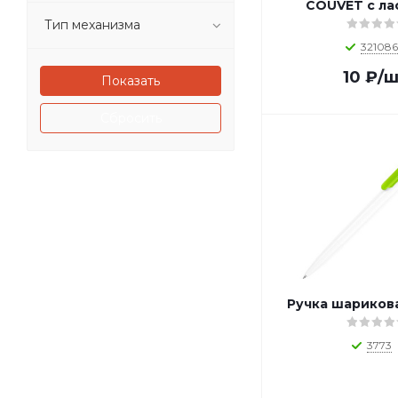
COUVET с ла
1_P611.161 (
1
)
Тип механизма
1_P611.17 (
1
)
321086
1_P611.18 (
1
)
10
₽
/ш
1_P611.19 (
1
)
1_P611.22 (
1
)
1_P611.23 (
Сбросить
1
)
1_P611.251 (
1
)
1_P611.26 (
1
)
1_P611.27 (
1
)
1_P611.2901 (
1
)
1_P611.3001 (
1
)
1_P611.319 (
1
)
1_P611.32 (
1
)
1_P611.33 (
1
)
Ручка шариков
1_P611.34 (
1
)
1_P611.3503 (
1
)
3773
1_P611.3603 (
1
)
1_P611.3703 (
1
)
1_P611.38 (
1
)