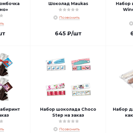
омбочка
Шоколад Maukas
Набор 
но»
Win
Позвонить
ть
шт
645
₽
/шт
абиринт
Набор шоколада Choco
Набор д
аказ
Step на заказ
как
ть
Позвонить