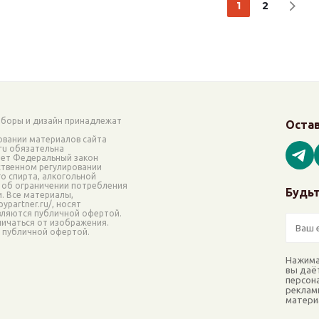
1
2
аборы и дизайн принадлежат
Остав
овании материалов сайта
.ru обязательна
ает Федеральный закон
рственном регулировании
о спирта, алкогольной
 об ограничении потребления
Будьт
и. Все материалы,
ypartner.ru/, носят
вляются публичной офертой.
ичаться от изображения.
я публичной офертой.
Нажима
вы даё
персон
реклам
матери