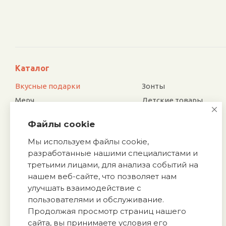
Каталог
Вкусные подарки
Зонты
Мерч
Детские товары
Электроника
Новый год
Файлы cookie
Отдых и туризм
Посуда
Мы используем файлы cookie,
Для дома и офиса
Награды
разработанные нашими специалистами и
Сувенирные наборы
Аксессуары
третьими лицами, для анализа событий на
Подарки к праздникам
Подарочная упаковка
нашем веб-сайте, что позволяет нам
Спортивные товары
Обувь
улучшать взаимодействие с
Ручки и карандаши
пользователями и обслуживание.
Галстуки
Продолжая просмотр страниц нашего
Промо
Патчи
сайта, вы принимаете условия его