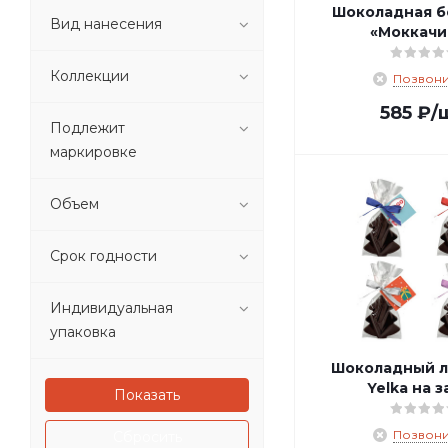
Шоколадная б
p_18967.01 (
1
)
Вид нанесения
«Моккачи
p_18968.01 (
1
)
p_18970.01 (
1
)
Коллекции
Позвони
p_18971.01 (
1
)
p_18973.01 (
1
)
585
₽
/
Подлежит
p_19430.01 (
1
)
маркировке
p_19431.01 (
1
)
p_19432.01 (
1
)
Объем
p_20559.01 (
1
)
p_20660.00 (
1
)
Срок годности
Индивидуальная
упаковка
Шоколадный л
Yelka на з
Позвони
Сбросить