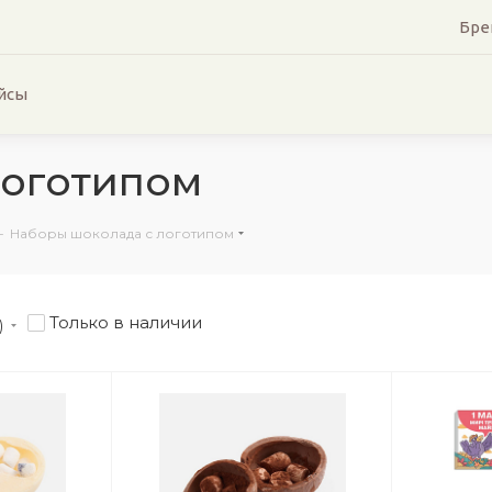
Бре
йсы
логотипом
-
Наборы шоколада с логотипом
Только в наличии
)