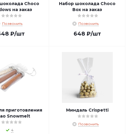
шоколада Choco
Набор шоколада Choco
dows на заказ
Box на заказ
Позвонить
Позвонить
648
₽
/шт
648
₽
/шт
ля приготовления
Миндаль Crispetti
ао Snowmelt
Позвонить
4