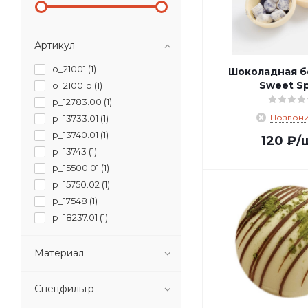
Артикул
o_21001 (
1
)
Шоколадная б
Sweet S
o_21001p (
1
)
p_12783.00 (
1
)
Позвони
p_13733.01 (
1
)
p_13740.01 (
1
)
120
₽
/
p_13743 (
1
)
p_15500.01 (
1
)
p_15750.02 (
1
)
p_17548 (
1
)
p_18237.01 (
1
)
p_18627.01 (
1
)
p_18628.01 (
1
)
Материал
p_18750 (
1
)
p_18965.01 (
1
)
Спецфильтр
p_18966.01 (
1
)