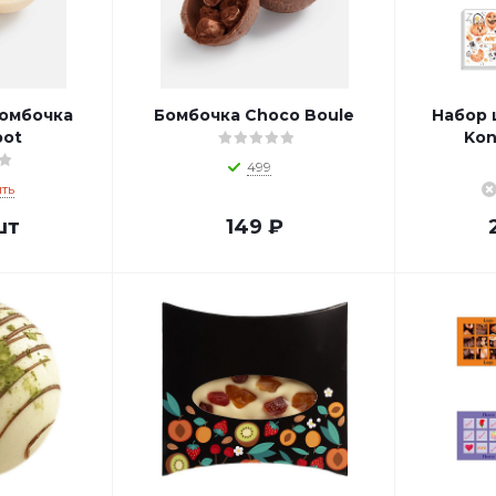
омбочка
Бомбочка Choсo Boule
Набор 
pot
Kon
499
ть
шт
149
₽