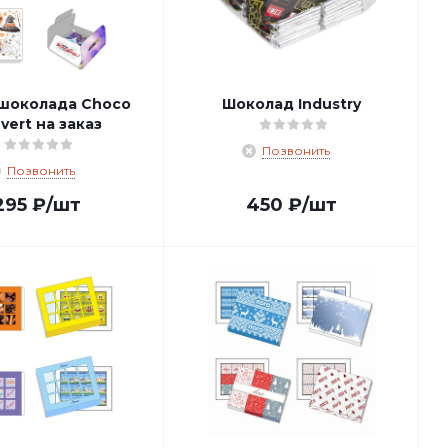
шоколада Choco
Шоколад Industry
vert на заказ
Позвонить
Позвонить
295
₽
/шт
450
₽
/шт