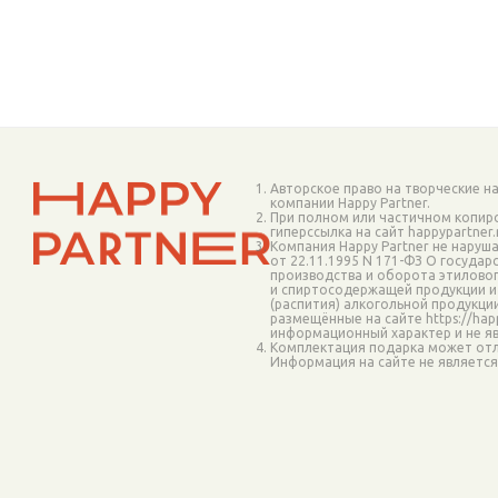
Авторское право на творческие н
компании Happy Partner.
При полном или частичном копир
гиперссылка на сайт happypartner
Компания Happy Partner не наруш
от 22.11.1995 N 171-ФЗ О госуда
производства и оборота этиловог
и спиртосодержащей продукции и
(распития) алкогольной продукци
размещённые на сайте https://happ
информационный характер и не я
Комплектация подарка может отл
Информация на сайте не являетс