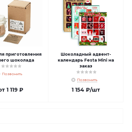
ля приготовления
Шоколадный адвент-
чего шоколада
календарь Festa Mini на
заказ
Позвонить
Позвонить
от
1 119 ₽
1 154
₽
/шт