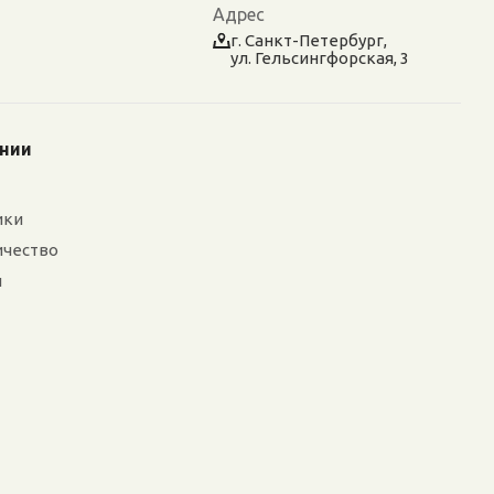
Адрес
г. Санкт-Петербург,
ул. Гельсингфорская, 3
ании
ики
ичество
и