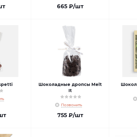
шт
665
₽
/шт
petti
Шоколадные дропсы Melt
Шокол
It
ть
Позвонить
шт
755
₽
/шт