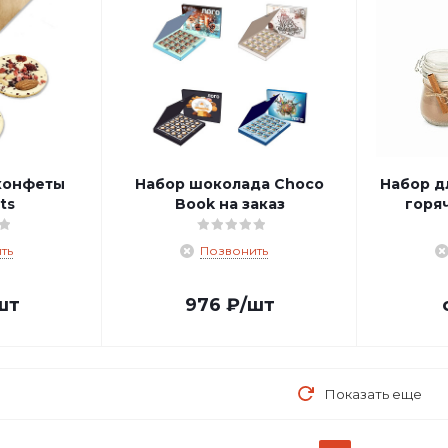
конфеты
Набор шоколада Choco
Набор д
ts
Book на заказ
горя
ть
Позвонить
шт
976
₽
/шт
Показать еще