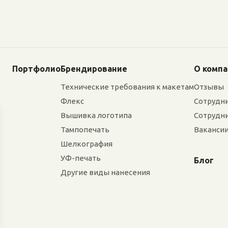
Портфолио
Брендирование
О комп
Технические требования к макетам
Отзывы
Флекс
Сотрудн
Вышивка логотипа
Сотрудн
Тампопечать
Ваканси
Шелкография
УФ-печать
Блог
Другие виды нанесения