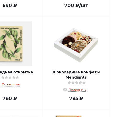
690
₽
700
₽
/шт
адная открытка
Шоколадные конфеты
Mendiants
Позвонить
Позвонить
780
₽
785
₽