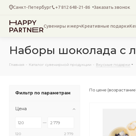
Санкт-Петербург
+7 812 648-21-86
Заказать звонок
Сувениры и мерч
Креативные подарки
Ке
Наборы шоколада с 
Главная
-
Каталог сувенирной продукции
-
Вкусные подарки
По цене (возрастание
Фильтр по параметрам
Цена
120
2 779