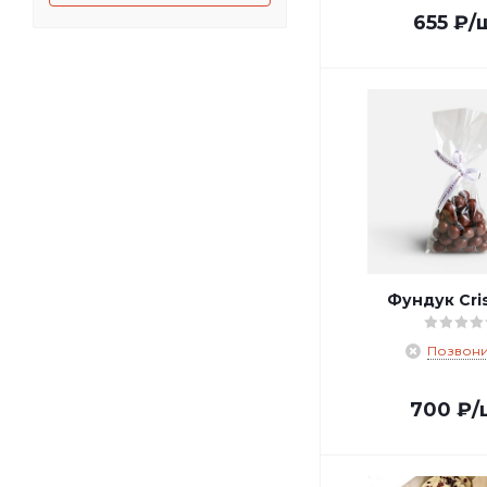
655
₽
/
Фундук Cris
Позвони
700
₽
/