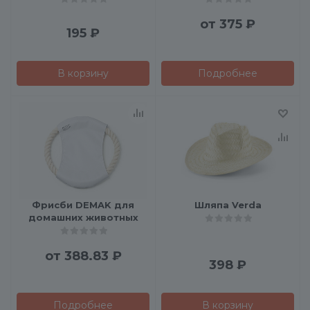
от
375 ₽
195
₽
В корзину
Подробнее
Фрисби DEMAK для
Шляпа Verda
домашних животных
от
388.83 ₽
398
₽
Подробнее
В корзину