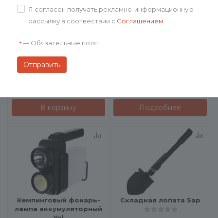
Я согласен получать рекламно-информационную
рассылку в соотвествии с
Соглашением
Скворечник DIY
Кемпинговый фонарь
—
Обязательные поля
*
Fyrtorn
от
1 250 ₽
707
₽
В корзину
Подробнее
Кемпинговый фонарь-
Складная лопата Sap
лампа аккумуляторный
Yol