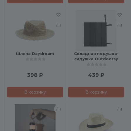
Шляпа Daydream
Складная подушка-
сидушка Outdoorsy
398
₽
439
₽
В корзину
В корзину