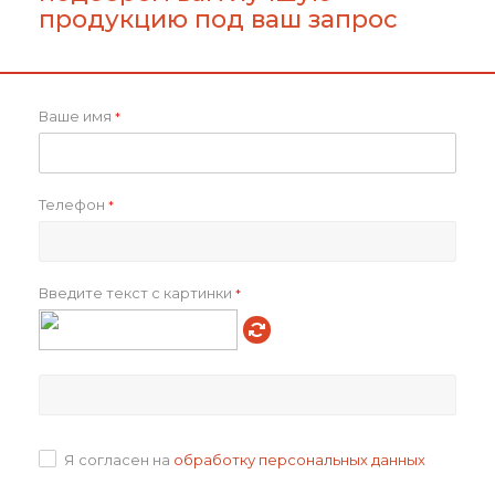
продукцию под ваш запрос
Ваше имя
*
Телефон
*
Садовый набор CROCUS
Налобный фонарик
из 3 предметов
аккумуляторный Alnes
от
615 ₽
Введите текст с картинки
*
614
₽
В корзину
Подробнее
Я согласен на
обработку персональных данных