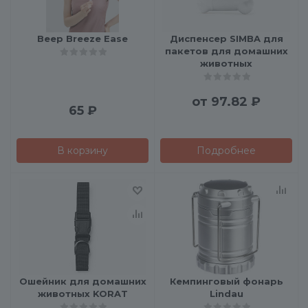
Веер Breeze Ease
Диспенсер SIMBA для
пакетов для домашних
животных
от
97.82 ₽
65
₽
В корзину
Подробнее
Ошейник для домашних
Кемпинговый фонарь
животных KORAT
Lindau