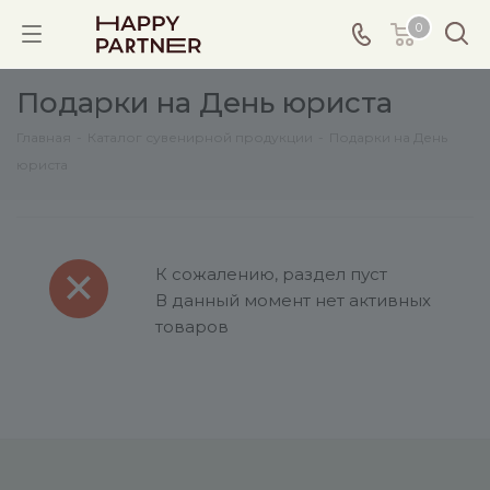
0
Подарки на День юриста
Главная
-
Каталог сувенирной продукции
-
Подарки на День
юриста
К сожалению, раздел пуст
В данный момент нет активных
товаров