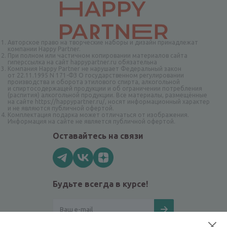
Авторское право на творческие наборы и дизайн принадлежат
компании Happy Partner.
При полном или частичном копировании материалов сайта
гиперссылка на сайт happypartner.ru обязательна
Компания Happy Partner не нарушает Федеральный закон
от 22.11.1995 N 171-ФЗ О государственном регулировании
производства и оборота этилового спирта, алкогольной
и спиртосодержащей продукции и об ограничении потребления
(распития) алкогольной продукции. Все материалы, размещённые
на сайте https://happypartner.ru/, носят информационный характер
и не являются публичной офертой.
Комплектация подарка может отличаться от изображения.
Информация на сайте не является публичной офертой.
Оставайтесь на связи
Будьте всегда в курсе!