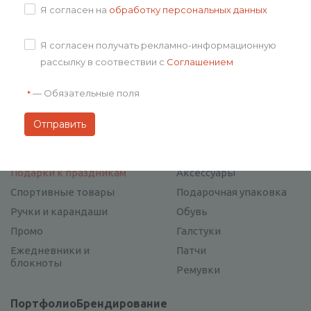
Я согласен на
обработку персональных данных
Каталог
Я согласен получать рекламно-информационную
Вкусные подарки
Сумки, рюкзаки
рассылку в соотвествии с
Соглашением
Мерч
Зонты
—
Обязательные поля
*
Электроника
Детские товары
Отдых и туризм
Новый год
Для дома и офиса
Посуда
Сувенирные наборы
Награды
Подарки к праздникам
Аксессуары
Спортивные товары
Подарочная упаковка
Ручки и карандаши
Обувь
Промо
Галстуки
Ежедневники и
Патчи
блокноты
Ремувки
Портфолио
Брендирование