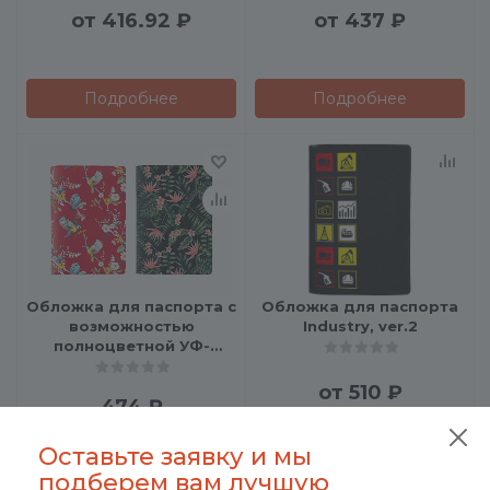
от
416.92 ₽
от
437 ₽
Подробнее
Подробнее
Обложка для паспорта с
Обложка для паспорта
возможностью
Industry, ver.2
полноцветной УФ-
печати
от
510 ₽
474
₽
Оставьте заявку и мы
В корзину
Подробнее
подберем вам лучшую