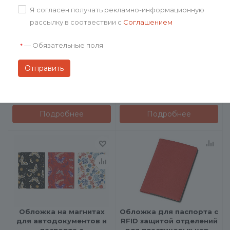
Я согласен получать рекламно-информационную
рассылку в соотвествии с
Соглашением
Обложка для паспорта
Классическая обложка
"Favor"
для автодокументов
—
Обязательные поля
*
"Favor"
от
567.38 ₽
от
576.92 ₽
Подробнее
Подробнее
Обложка на магнитах
Обложка для паспорта с
для автодокументов и
RFID защитой отделений