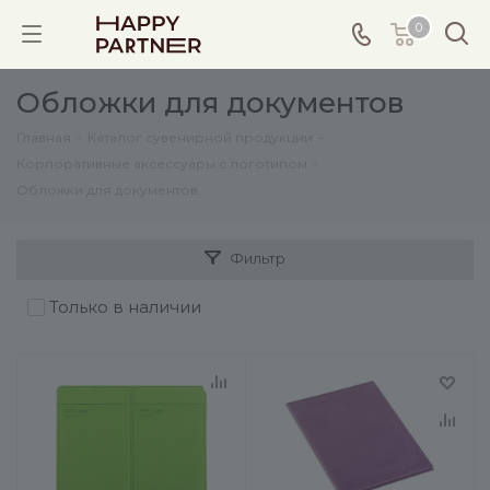
0
Обложки для документов
Главная
-
Каталог сувенирной продукции
-
Корпоративные аксессуары с логотипом
-
Обложки для документов
Фильтр
Только в наличии