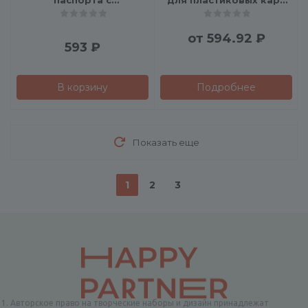
паспорта с
для пластиковых карт
возможностью
"Favor"
полноцветной УФ-
от
594.92 ₽
печати
593
₽
В корзину
Подробнее
Показать еще
1
2
3
Авторское право на творческие наборы и дизайн принадлежат