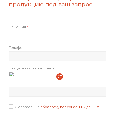
продукцию под ваш запрос
Ваше имя
*
Обложка для паспорта
Обложка для паспорта
Телефон
*
MUNDI из полиуретана
Devon
от
524.38 ₽
от
560 ₽
Введите текст с картинки
*
Подробнее
Подробнее
Я согласен на
обработку персональных данных