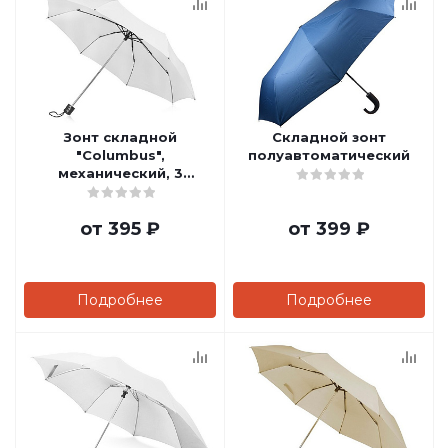
Зонт складной
Складной зонт
"Columbus",
полуавтоматический
механический, 3
сложения, с чехлом
от
395 ₽
от
399 ₽
Подробнее
Подробнее