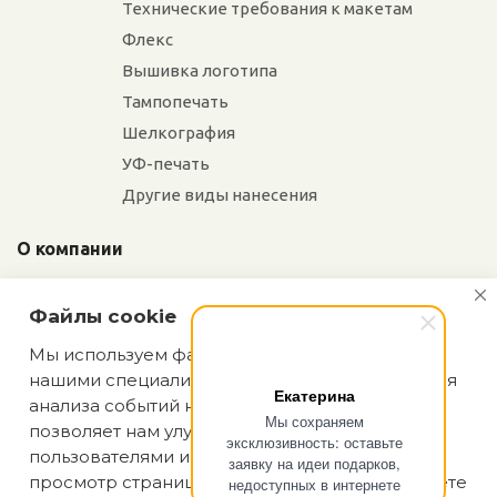
Технические требования к макетам
Флекс
Вышивка логотипа
Тампопечать
Шелкография
УФ-печать
Другие виды нанесения
О компании
Отзывы
Файлы cookie
Сотрудники
Сотрудничество
Мы используем файлы cookie, разработанные
нашими специалистами и третьими лицами, для
Вакансии
Екатерина
анализа событий на нашем веб-сайте, что
Мы сохраняем
позволяет нам улучшать взаимодействие с
эксклюзивность: оставьте
Блог
пользователями и обслуживание. Продолжая
заявку на идеи подарков,
просмотр страниц нашего сайта, вы принимаете
недоступных в интернете