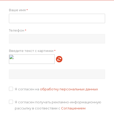
Ваше имя
*
Бокал для вина
Бокал для пива
Prospero
небьющийся Sate Crystal
Телефон
*
от
430 ₽
462
₽
Введите текст с картинки
*
Подробнее
Я согласен на
обработку персональных данных
Я согласен получать рекламно-информационную
Набор шампуров в чехле
Бокал для вина
рассылку в соотвествии с
Соглашением
Bower, ver. 2
небьющийся Sate