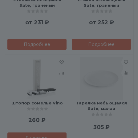
Sate, граненый
Sate, граненый
от
231 ₽
от
252 ₽
Подробнее
Подробнее
Штопор сомелье Vino
Тарелка небьющаяся
Sate, малая
260
₽
305
₽
В корзину