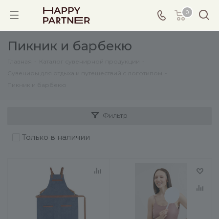
0
Пикник и барбекю
Главная
-
Каталог сувенирной продукции
-
Сувениры для отдыха и путешествий с логотипом
-
Пикник и барбекю
Фильтр
Только в наличии