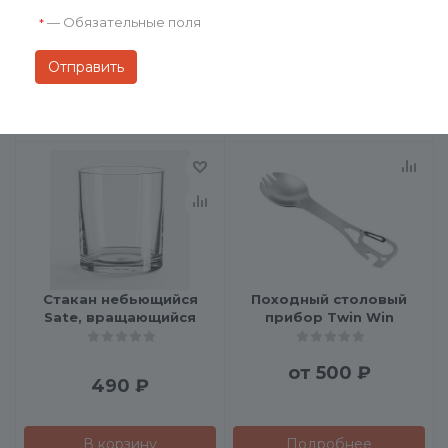
—
Обязательные поля
*
от
470 ₽
от
490 ₽
Подробнее
Подробнее
Стакан небьющийся
Походный столовый
Sate, вращающийся
прибор Twin Win
от
500 ₽
490
₽
В корзину
Подробнее