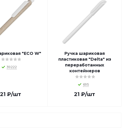
ариковая "ECO W"
Ручка шариковая
пластиковая "Delta" из
переработанных
39222
контейнеров
695
21
₽
/шт
21
₽
/шт