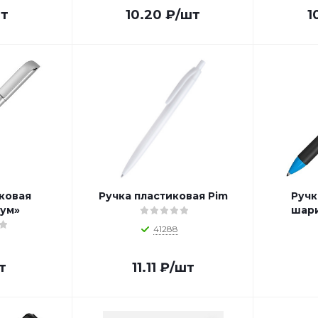
т
10.20
₽
/шт
1
ковая
Ручка пластиковая Pim
Ручк
ум»
шари
41288
т
11.11
₽
/шт