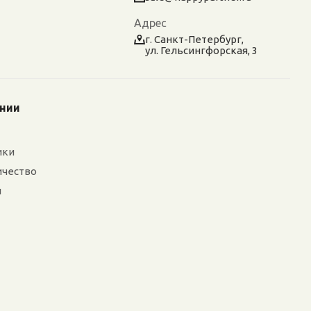
Адрес
г. Санкт-Петербург,
ул. Гельсингфорская, 3
ании
ики
ичество
и