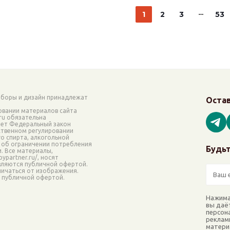
1
2
3
53
аборы и дизайн принадлежат
Остав
овании материалов сайта
.ru обязательна
ает Федеральный закон
рственном регулировании
о спирта, алкогольной
 об ограничении потребления
Будьт
и. Все материалы,
ypartner.ru/, носят
вляются публичной офертой.
ичаться от изображения.
я публичной офертой.
Нажима
вы даё
персон
реклам
матери