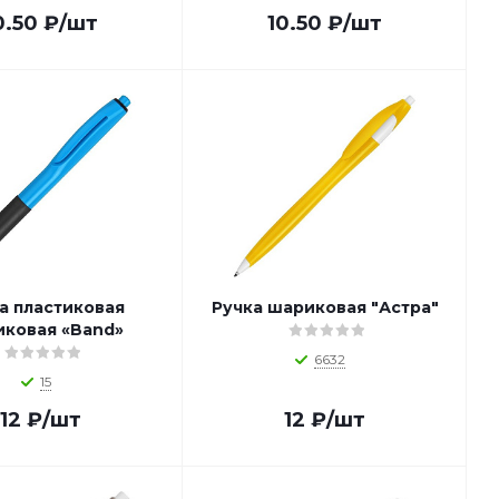
0.50
₽
/шт
10.50
₽
/шт
а пластиковая
Ручка шариковая "Астра"
ковая «Band»
6632
15
12
₽
/шт
12
₽
/шт