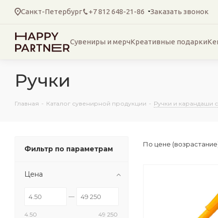
Санкт-Петербург
+7 812 648-21-86
Заказать звонок
Сувениры и мерч
Креативные подарки
Ке
Ручки
Главная
-
Каталог сувенирной продукции
-
Ручки и карандаши 
По цене (возрастание
Фильтр по параметрам
Цена
4.50
49 250