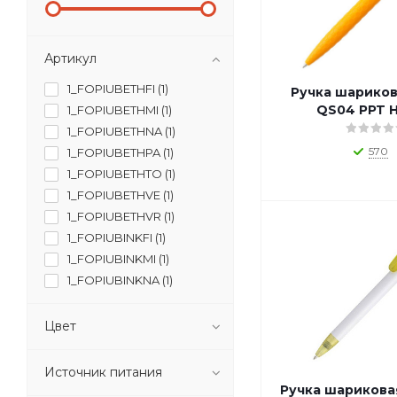
Артикул
1_FOPIUBETHFI (
1
)
Ручка шариков
QS04 PPT 
1_FOPIUBETHMI (
1
)
1_FOPIUBETHNA (
1
)
570
1_FOPIUBETHPA (
1
)
1_FOPIUBETHTO (
1
)
1_FOPIUBETHVE (
1
)
1_FOPIUBETHVR (
1
)
1_FOPIUBINKFI (
1
)
1_FOPIUBINKMI (
1
)
1_FOPIUBINKNA (
1
)
1_FOPIUBINKPA (
1
)
1_FOPIUBINKRO (
1
)
Цвет
1_FOPIUBINKTO (
1
)
1_FOPIUBINKVE (
1
)
Источник питания
1_FOPIUBINKVR (
1
)
Ручка шариковая