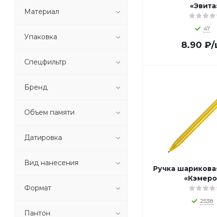
«Эвита
1_FOPIUINKPE (
1
)
Материал
1_GFX001TIP (
1
)
47
1_KA_GRF (
1
)
Упаковка
1_NPKRE01682 (
1
)
8.90
₽
/
1_NPKRE01691 (
1
)
Спецфильтр
1_NPKRE01767 (
1
)
1_N_BK (
1
)
Бренд
1_N_BSH (
1
)
1_P221.009 (
1
)
1_P221.01 (
1
)
Объем памяти
1_P221.549 (
1
)
1_P221.55 (
1
)
Датировка
1_P327.102 (
1
)
1_P610.32 (
1
)
Вид нанесения
Ручка шариковая
1_P610.430 (
1
)
«Кэмеро
1_P610.440 (
1
)
Формат
1_P610.450 (
1
)
2538
1_P610.460 (
1
)
Пантон
1_P610.47 (
1
)