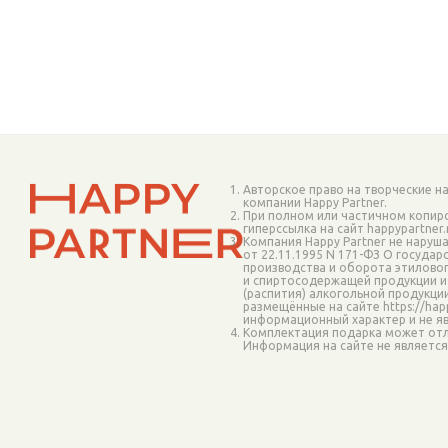
1_P611.19 (
1
)
1_P611.22 (
1
)
1_P611.23 (
1
)
1_P611.251 (
1
)
1_P611.26 (
1
)
1_P611.27 (
1
)
1_P611.2901 (
1
)
1_P611.3001 (
1
)
Авторское право на творческие н
1_P611.319 (
1
)
компании Happy Partner.
При полном или частичном копир
1_P611.32 (
1
)
гиперссылка на сайт happypartner
Компания Happy Partner не наруш
1_P611.33 (
1
)
от 22.11.1995 N 171-ФЗ О госуда
производства и оборота этиловог
1_P611.34 (
1
)
и спиртосодержащей продукции и
(распития) алкогольной продукци
1_P611.38 (
1
)
размещённые на сайте https://happ
информационный характер и не я
1_P611.39 (
1
)
Комплектация подарка может отл
Информация на сайте не являетс
1_P820.9801 (
1
)
1_PFCARCROINK (
1
)
1_PFGOFPBKF (
1
)
1_PNF1421BSKRB (
1
)
1_P_PFN (
1
)