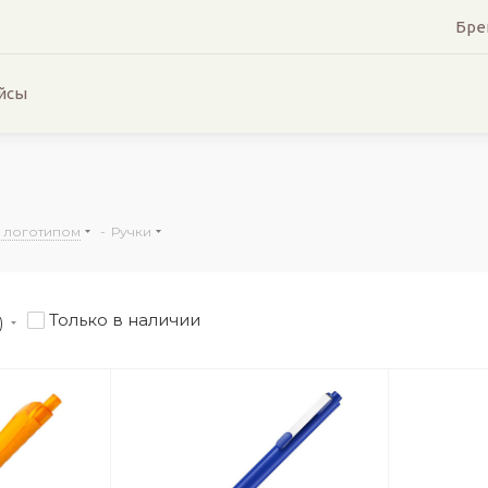
Бре
йсы
с логотипом
-
Ручки
Только в наличии
)