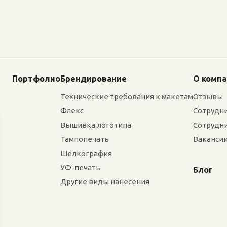
Портфолио
Брендирование
О комп
Технические требования к макетам
Отзывы
Флекс
Сотрудн
Вышивка логотипа
Сотрудн
Тампопечать
Ваканси
Шелкография
УФ-печать
Блог
Другие виды нанесения