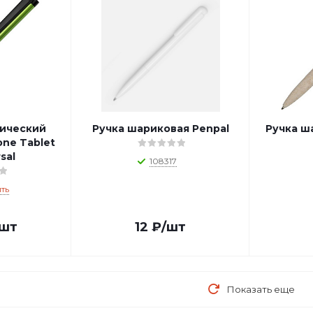
лический
Ручка шариковая Penpal
Ручка ш
one Tablet
sal
108317
ть
/шт
12
₽
/шт
Показать еще