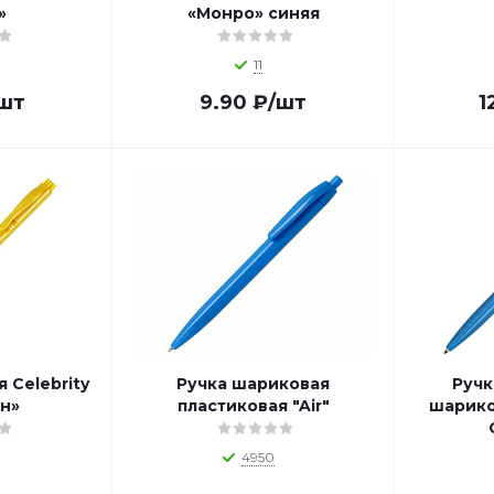
»
«Монро» синяя
11
шт
9.90
₽
/шт
1
 Celebrity
Ручка шариковая
Ручк
н»
пластиковая "Air"
шарико
4950