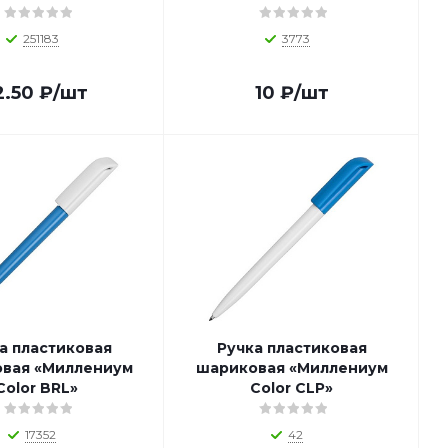
251183
3773
2.50
₽
/шт
10
₽
/шт
а пластиковая
Ручка пластиковая
вая «Миллениум
шариковая «Миллениум
Color BRL»
Color CLP»
17352
42