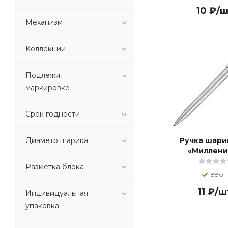
10
₽
/ш
1_P610.480 (
1
)
Механизм
1_P610.490 (
1
)
1_P610.52 (
1
)
1_P610.53 (
1
)
Коллекции
1_P610.54 (
1
)
1_P610.569 (
1
)
Подлежит
1_P610.571 (
1
)
маркировке
1_P610.621 (
1
)
1_P610.63 (
1
)
Срок годности
1_P610.670 (
1
)
1_P610.68 (
1
)
Диаметр шарика
Ручка шари
1_P610.69 (
1
)
«Миллени
1_P610.70 (
1
)
Разметка блока
1_P610.75 (
1
)
880
1_P610.781 (
1
)
11
₽
/ш
Индивидуальная
1_P610.79 (
1
)
упаковка
1_P610.81 (
1
)
1_P610.82 (
1
)