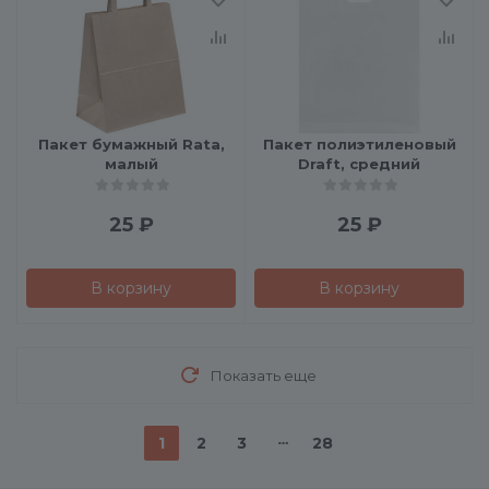
Пакет бумажный Rata,
Пакет полиэтиленовый
малый
Draft, средний
25
₽
25
₽
В корзину
В корзину
Показать еще
1
2
3
28