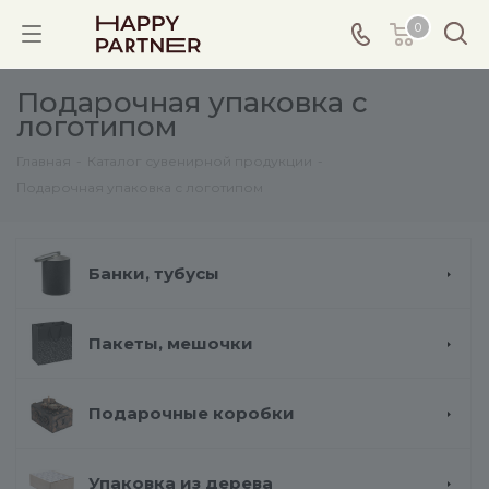
0
Подарочная упаковка с
логотипом
Главная
-
Каталог сувенирной продукции
-
Подарочная упаковка с логотипом
Банки, тубусы
Пакеты, мешочки
Подарочные коробки
Упаковка из дерева