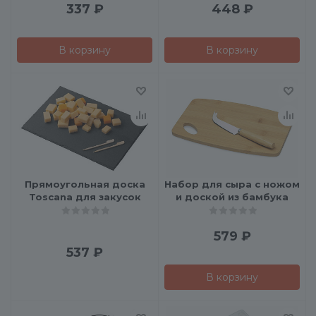
337
₽
448
₽
В корзину
В корзину
Прямоугольная доска
Набор для сыра с ножом
Toscana для закусок
и доской из бамбука
579
₽
537
₽
В корзину