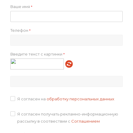
Ваше имя
*
Телефон
*
Набор для сыра из
Набор из ножей для
акации "Parmesan" (Р)
сыра на подставке
Введите текст с картинки
*
1 018
₽
1 087
₽
В корзину
В корзину
Я согласен на
обработку персональных данных
Я согласен получать рекламно-информационную
рассылку в соотвествии с
Соглашением
Набор для сыра EDAM, в
Деревянная круглая