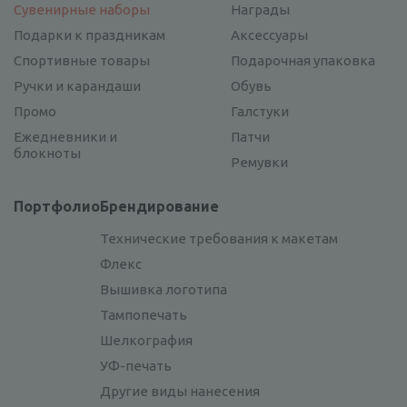
Сувенирные наборы
Награды
Подарки к праздникам
Аксессуары
Спортивные товары
Подарочная упаковка
Ручки и карандаши
Обувь
Промо
Галстуки
Ежедневники и
Патчи
блокноты
Ремувки
Портфолио
Брендирование
Технические требования к макетам
Флекс
Вышивка логотипа
Тампопечать
Шелкография
УФ-печать
Другие виды нанесения