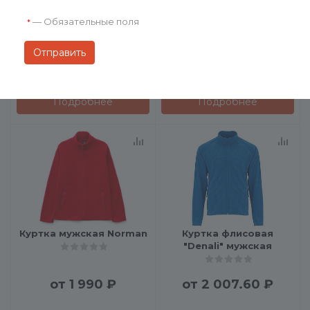
Куртка флисовая "Artic",
Куртка женская Norman
женская
Women
—
Обязательные поля
*
от
1 990 ₽
от
1 990 ₽
Подробнее
Подробнее
Куртка мужская Norman
Куртка флисовая
"Denali" мужская
от
1 990 ₽
от
2 007.60 ₽