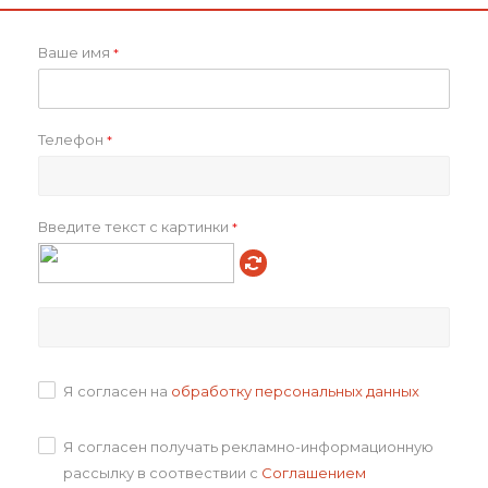
Ваше имя
*
Куртка флисовая
Толстовка флисовая
Телефон
*
унисекс Ben Mac
женская Frontflip синяя
от
1 850 ₽
от
1 980 ₽
Введите текст с картинки
*
Подробнее
Подробнее
Я согласен на
обработку персональных данных
Я согласен получать рекламно-информационную
рассылку в соотвествии с
Соглашением