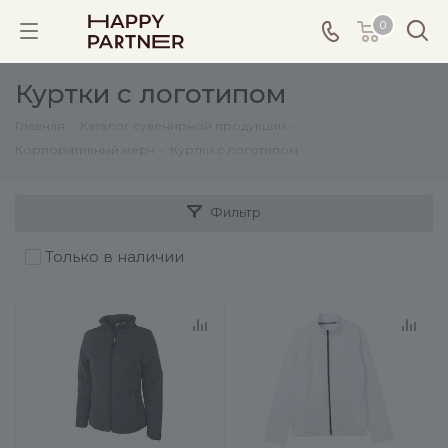
0
Куртки с логотипом
Главная
-
Каталог сувенирной продукции
-
Корпоративный мерч
-
Куртки с логотипом
Фильтр
Только в наличии