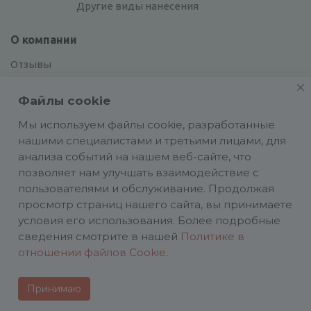
Другие виды нанесения
О компании
Отзывы
Сотрудники
Файлы cookie
Сотрудничество
Вакансии
Мы используем файлы cookie, разработанные
нашими специалистами и третьими лицами, для
анализа событий на нашем веб-сайте, что
Блог
позволяет нам улучшать взаимодействие с
пользователями и обслуживание. Продолжая
просмотр страниц нашего сайта, вы принимаете
условия его использования. Более подробные
сведения смотрите в нашей
Политике в
Политика конфиденциальности
отношении файлов Cookie
.
ИП Аасаметс А. И. ИНН 661219180590 ОГРН
324784700025458
Принимаю
2026 © happypartner.ru