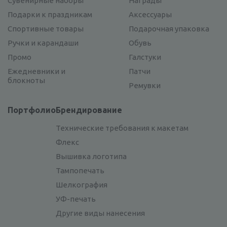
Сувенирные наборы
Награды
Подарки к праздникам
Аксессуары
Спортивные товары
Подарочная упаковка
Ручки и карандаши
Обувь
Промо
Галстуки
Ежедневники и
Патчи
блокноты
Ремувки
Портфолио
Брендирование
Технические требования к макетам
Флекс
Вышивка логотипа
Тампопечать
Шелкография
УФ-печать
Другие виды нанесения