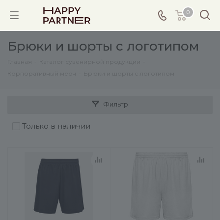
0
Брюки и шорты с логотипом
Главная
-
Каталог сувенирной продукции
-
Корпоративный мерч
-
Брюки и шорты с логотипом
Фильтр
Только в наличии