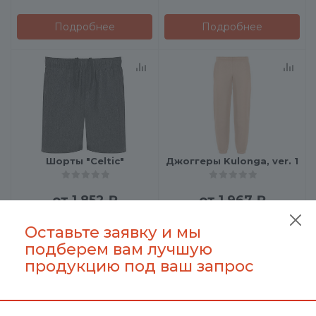
Подробнее
Подробнее
Шорты "Celtic"
Джоггеры Kulonga, ver. 1
от
1 852 ₽
от
1 967 ₽
Оставьте заявку и мы
подберем вам лучшую
Подробнее
Подробнее
продукцию под ваш запрос