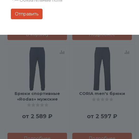
*
от
2 500 ₽
2 374
₽
В корзину
Подробнее
Брюки спортивные
CORIA men's брюки
«Rodas» мужские
от
2 589 ₽
от
2 597 ₽
Подробнее
Подробнее