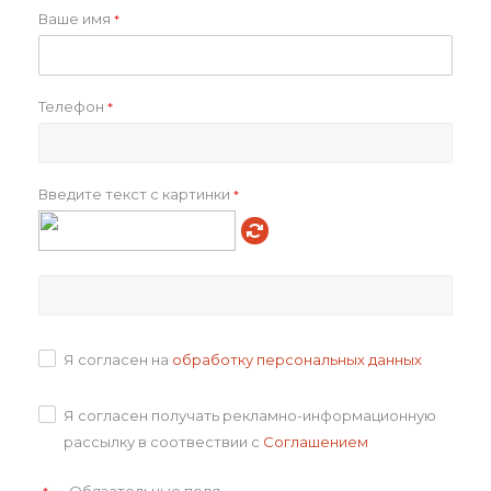
Ваше имя
*
Телефон
Шорты "Spiro"
Спортивные шорты
*
"Andy" мужские
от
2 369 ₽
Введите текст с картинки
*
2 149
₽
В корзину
Подробнее
Я согласен на
обработку персональных данных
Я согласен получать рекламно-информационную
рассылку в соотвествии с
Соглашением
Мужские брюки "Waiter"
Джоггеры Lovi
—
Обязательные поля