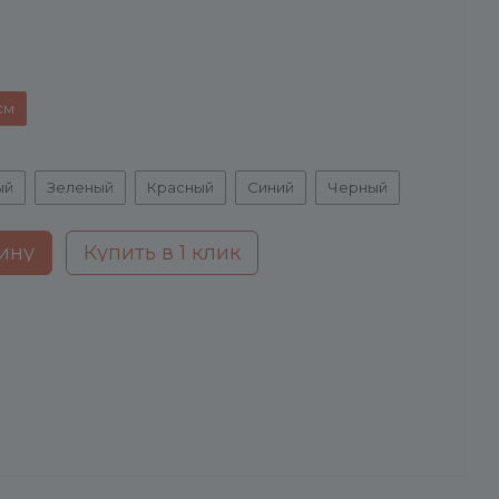
см
ый
Зеленый
Красный
Синий
Черный
ину
Купить в 1 клик