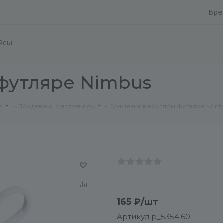
Бре
йсы
футляре Nimbus
рч
-
Дождевики с логотипом
-
Дождевик в круглом футляре Nimb
165
₽
/шт
Артикул
p_5354.60