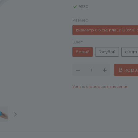
9530
Размер
диаметр 6,6 см; плащ: 120х90 
Цвет
Белый
Голубой
Желт
В корз
Узнать стоимость нанесения