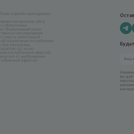
аборы и дизайн принадлежат
Остав
овании материалов сайта
.ru обязательна
ает Федеральный закон
рственном регулировании
о спирта, алкогольной
 об ограничении потребления
Будьт
и. Все материалы,
ypartner.ru/, носят
вляются публичной офертой.
ичаться от изображения.
я публичной офертой.
Нажима
вы даё
персон
реклам
матери