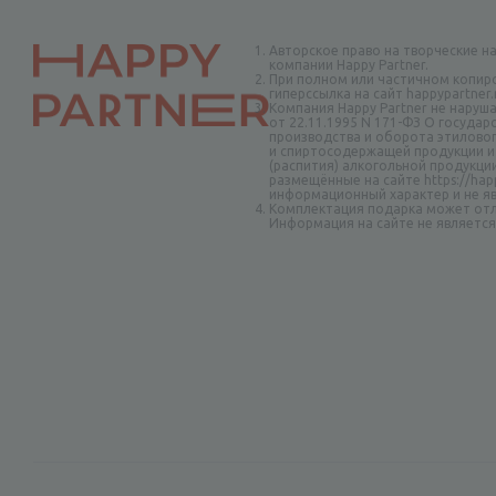
Авторское право на творческие н
компании Happy Partner.
При полном или частичном копир
гиперссылка на сайт happypartner
Компания Happy Partner не наруш
от 22.11.1995 N 171-ФЗ О госуда
производства и оборота этиловог
и спиртосодержащей продукции и
(распития) алкогольной продукци
размещённые на сайте https://happ
информационный характер и не я
Комплектация подарка может отл
Информация на сайте не являетс