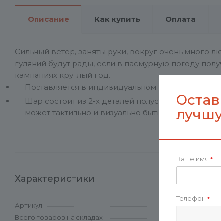
Описание
Как купить
Оплата
Сильный ветер, заняты руки, вокруг очень много лю
гуляний будут рады, если в пасмурную погоду пол
кампаниях круглый год.
Поставляется в индивидуальном пакетике с лип
Остав
Шар состоит из 2-х деталей полусфер, на верши
лучшу
может тактильно и визуально быть заметным (бр
Ваше имя
*
Характеристики
Телефон
*
Артикул
Всего товаров на складах