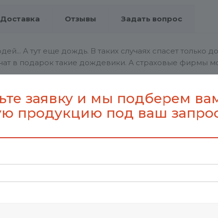
Доставка
Отзывы
Задать вопрос
дей... А тут еще дождь. В таких случаях спасет только 
учат в подарок такие дождевики. А страховые фирмы мо
ким краем.
ьте заявку и мы подберем ва
не центра каждой есть технический микро след (фото 
ю продукцию под ваш запро
аком не является). При подготовке макета к печати, р
p_5354.30
3826