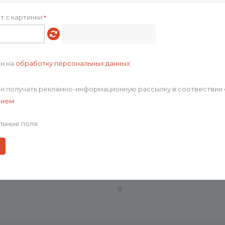
0
т с картинки
*
пластик/полиэтилен
Выгодно
УФ-печать/Тампопечать
122C
ен на
обработку персональных данных
без подкладки
диаметр 6,6 см; плащ: 120х90 с
ен получать рекламно-информационную рассылку в соотвествии 
55.00
нием
33.0
65.0
льные поля
30.0
11000.00
64350.00
p_5354.60
9530
0