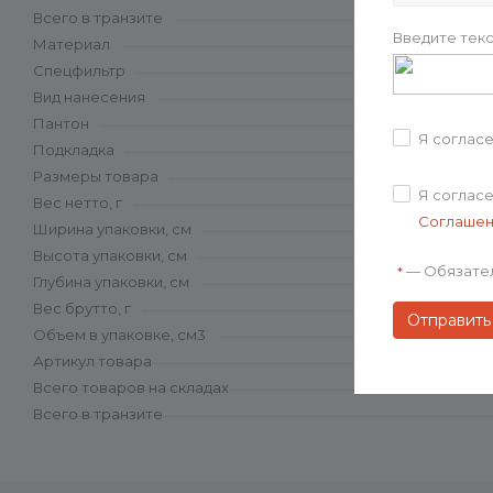
Всего в транзите
Введите текс
Материал
Спецфильтр
Вид нанесения
Пантон
Я соглас
Подкладка
Размеры товара
Я соглас
Вес нетто, г
Соглаше
Ширина упаковки, см
Высота упаковки, см
—
Обязате
*
Глубина упаковки, см
Вес брутто, г
Объем в упаковке, см3
Артикул товара
Всего товаров на складах
Всего в транзите