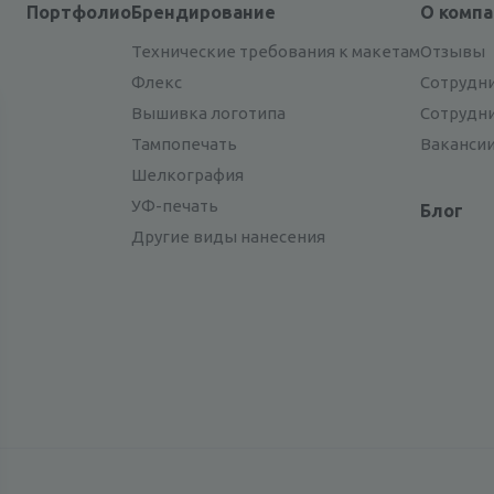
Портфолио
Брендирование
О комп
Технические требования к макетам
Отзывы
Флекс
Сотрудн
Вышивка логотипа
Сотрудн
Тампопечать
Ваканси
Шелкография
УФ-печать
Блог
Другие виды нанесения