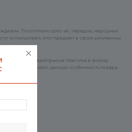
дождевик. Посетители open-air, парадов, народных
гут использовать этот предмет в своих рекламных
м
№3) — место вдува/впрыска пластика в форму,
с
екомендуем учитывать данную особенность товара.