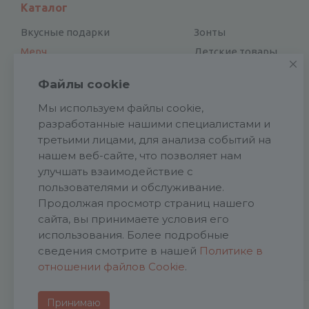
Каталог
Вкусные подарки
Зонты
Мерч
Детские товары
Электроника
Новый год
Файлы cookie
Отдых и туризм
Посуда
Мы используем файлы cookie,
Для дома и офиса
Награды
разработанные нашими специалистами и
Сувенирные наборы
Аксессуары
третьими лицами, для анализа событий на
Подарки к праздникам
Подарочная упаковка
нашем веб-сайте, что позволяет нам
Спортивные товары
Обувь
улучшать взаимодействие с
Ручки и карандаши
пользователями и обслуживание.
Галстуки
Продолжая просмотр страниц нашего
Промо
Патчи
сайта, вы принимаете условия его
Ежедневники и блокноты
Ремувки
использования. Более подробные
Сумки, рюкзаки
сведения смотрите в нашей
Политике в
отношении файлов Cookie
.
Принимаю