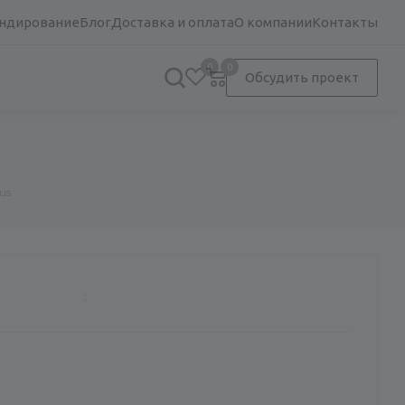
ндирование
Блог
Доставка и оплата
О компании
Контакты
0
0
Обсудить проект
us
: