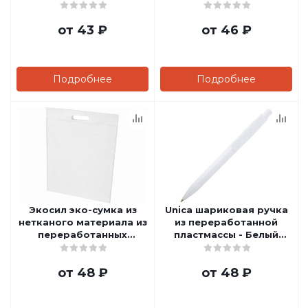
(черные чернила)
от
43 ₽
от
46 ₽
Подробнее
Подробнее
Экосил эко-сумка из
Unica шариковая ручка
нетканого материала из
из переработанной
переработанных
пластмассы - Белый
материалов по
(синие чернила)
стандарту GRS объемом
от
48 ₽
от
48 ₽
5 л