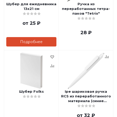
Шубер для ежедневника
Ручка из
13х21 см
переработанных тетра-
паков "Tetrix"
от
25 ₽
28
₽
Подробнее
Шубер Folks
Ipe шариковая ручка
RCS из переработанного
материала (синие
чернила) - Белый
от
32 ₽