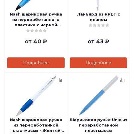
Nash шариковая ручка
Ланъярд из RPET с
из переработанного
клипом
пластика с черной
отделкой (черные
чернила) - Белый
от
40 ₽
от
43 ₽
Подробнее
Подробнее
Nash шариковая ручка
Шариковая ручка Unix из
из переработанной
переработанной
пластмассы - Желтый
пластмассы