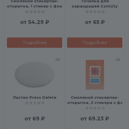
Смоляной стикерпак-
Точилка для
открытка, 1 стикер с фоновой запечаткой
карандашей Conicity
от
54.29 ₽
от
65 ₽
Подробнее
Подробнее
Ластик Press Delete
Смоляной стикерпак-
открытка, 2 стикера с фон
от
69 ₽
от
69.23 ₽