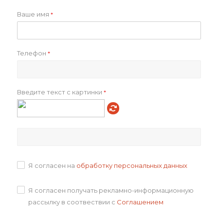
Ваше имя
*
Freiji стикеры
Набор цветных
Телефон
*
бумажных стикеров
Budma
от
88 ₽
88
₽
Введите текст с картинки
*
Подробнее
В корзину
Я согласен на
обработку персональных данных
Я согласен получать рекламно-информационную
рассылку в соотвествии с
Соглашением
Смоляной стикерпак
Стикерпак смоляной