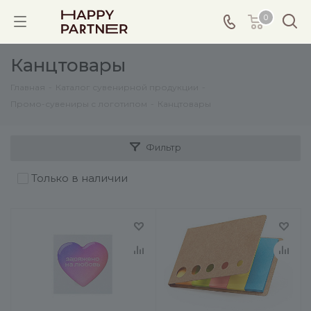
0
Канцтовары
Главная
-
Каталог сувенирной продукции
-
Промо-сувениры с логотипом
-
Канцтовары
Фильтр
Только в наличии