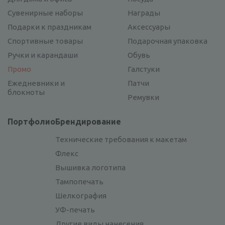
Сувенирные наборы
Награды
Подарки к праздникам
Аксессуары
Спортивные товары
Подарочная упаковка
Ручки и карандаши
Обувь
Промо
Галстуки
Ежедневники и
Патчи
блокноты
Ремувки
Портфолио
Брендирование
Технические требования к макетам
Флекс
Вышивка логотипа
Тампопечать
Шелкография
УФ-печать
Другие виды нанесения