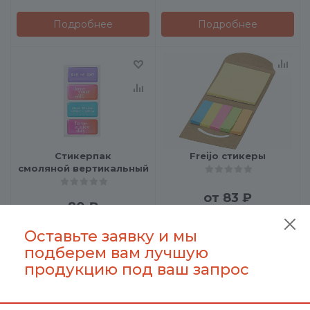
Подробнее
Подробнее
Стикерпак
Freijo стикеры
смоляной вертикальный
от
83 ₽
80
₽
Оставьте заявку и мы
В корзину
Подробнее
подберем вам лучшую
продукцию под ваш запрос