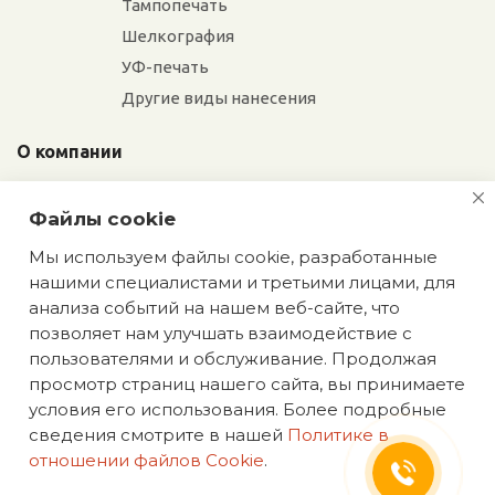
Тампопечать
Шелкография
УФ-печать
Другие виды нанесения
О компании
Отзывы
Файлы cookie
Сотрудники
Сотрудничество
Мы используем файлы cookie, разработанные
нашими специалистами и третьими лицами, для
Вакансии
Екатерина
анализа событий на нашем веб-сайте, что
Мы сохраняем
позволяет нам улучшать взаимодействие с
эксклюзивность: оставьте
Блог
пользователями и обслуживание. Продолжая
заявку на идеи подарков,
просмотр страниц нашего сайта, вы принимаете
недоступных в интернете
условия его использования. Более подробные
сведения смотрите в нашей
Политике в
отношении файлов Cookie
.
Политика конфиденциальности