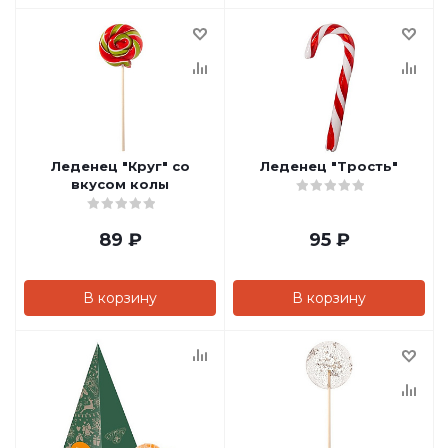
Леденец "Круг" со
Леденец "Трость"
вкусом колы
89
₽
95
₽
В корзину
В корзину