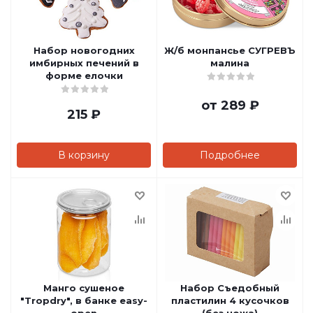
Набор новогодних
Ж/б монпансье СУГРЕВЪ
имбирных печений в
малина
форме елочки
от
289 ₽
215
₽
В корзину
Подробнее
Манго сушеное
Набор Съедобный
"Tropdry", в банке easy-
пластилин 4 кусочков