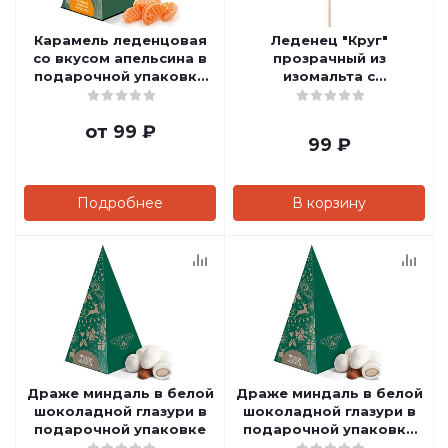
Карамель леденцовая
Леденец "Круг"
со вкусом апельсина в
прозрачный из
подарочной упаковке
изомальта с
(Р)
серебристой посыпкой
от
99 ₽
99
₽
Подробнее
В корзину
Драже миндаль в белой
Драже миндаль в белой
шоколадной глазури в
шоколадной глазури в
подарочной упаковке
подарочной упаковке
(Р)