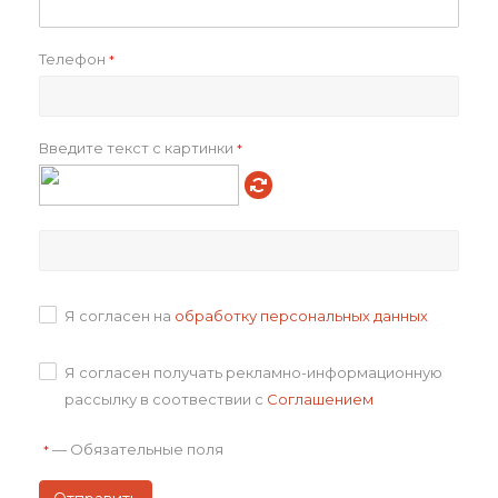
Задать вопрос
Телефон
*
Введите текст с картинки
*
Авторское право на творческие наборы и дизайн принадлежат
компании Happy Partner.
При полном или частичном копировании материалов сайта
гиперссылка на сайт happypartner.ru обязательна
Компания Happy Partner не нарушает Федеральный закон
Я согласен на
обработку персональных данных
от 22.11.1995 N 171-ФЗ О государственном регулировании
производства и оборота этилового спирта, алкогольной
и спиртосодержащей продукции и об ограничении потребления
(распития) алкогольной продукции. Все материалы, размещённые
Я согласен получать рекламно-информационную
на сайте https://happypartner.ru/, носят информационный характер
и не являются публичной офертой.
рассылку в соотвествии с
Соглашением
Комплектация подарка может отличаться от изображения.
Информация на сайте не является публичной офертой.
—
Обязательные поля
*
Оставайтесь на связи