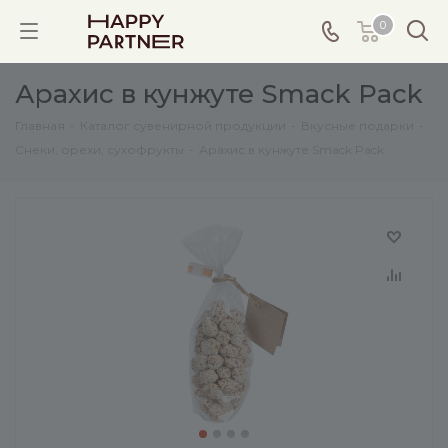
0
Арахис в кунжуте Smack Pack
Главная
-
Каталог сувенирной продукции
-
Вкусные подарки
-
Снеки, орехи, сухофрукты
-
Арахис в кунжуте Smack Pack