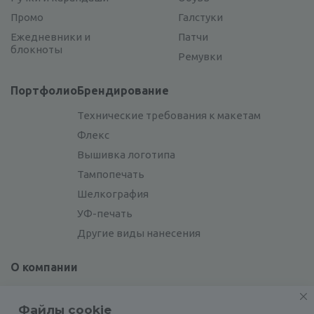
Промо
Галстуки
Ежедневники и
Патчи
блокноты
Ремувки
Портфолио
Брендирование
Технические требования к макетам
Флекс
Вышивка логотипа
Тампопечать
Шелкография
УФ-печать
Другие виды нанесения
О компании
Отзывы
Файлы cookie
Сотрудники