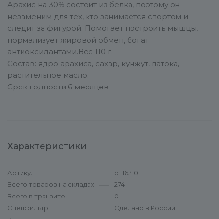
Арахис на 30% состоит из белка, поэтому он
незаменим для тех, кто занимается спортом и
следит за фигурой. Помогает построить мышцы,
нормализует жировой обмен, богат
антиоксидантами.Вес 110 г.
Состав: ядро арахиса, сахар, кунжут, патока,
растительное масло.
Срок годности 6 месяцев.
Характеристики
Артикул
p_16310
Всего товаров на складах
274
Всего в транзите
0
Спецфильтр
Сделано в России