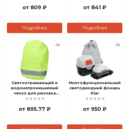
от
809 ₽
от
841 ₽
Подробнее
Подробнее
Светоотражающий и
Многофункциональный
водонепроницаемый
светодиодный фонарь
чехол для рюкзака
Klar
William
от
895.77 ₽
от
950 ₽