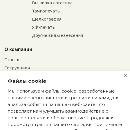
Вышивка логотипа
Тампопечать
Шелкография
УФ-печать
Другие виды нанесения
О компании
Отзывы
Сотрудники
Сотрудничество
Файлы cookie
Вакансии
Мы используем файлы cookie, разработанные
нашими специалистами и третьими лицами, для
Екатерина
Блог
анализа событий на нашем веб-сайте, что
Мы сохраняем
позволяет нам улучшать взаимодействие с
эксклюзивность: оставьте
пользователями и обслуживание. Продолжая
заявку на идеи подарков,
просмотр страниц нашего сайта, вы принимаете
недоступных в интернете