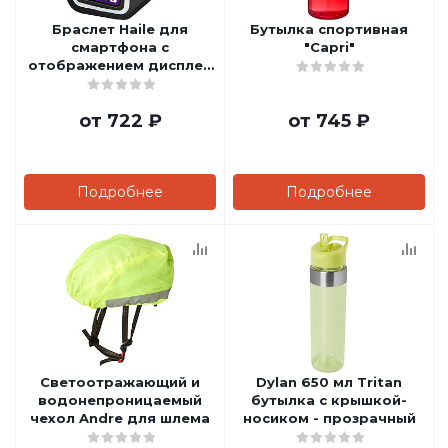
Браслет Haile для
Бутылка спортивная
смартфона с
"Capri"
отображением дисплея
и прозрачным чехлом
от
722 ₽
от
745 ₽
Подробнее
Подробнее
Светоотражающий и
Dylan 650 мл Tritan
водонепроницаемый
бутылка с крышкой-
чехол Andre для шлема
носиком - прозрачный