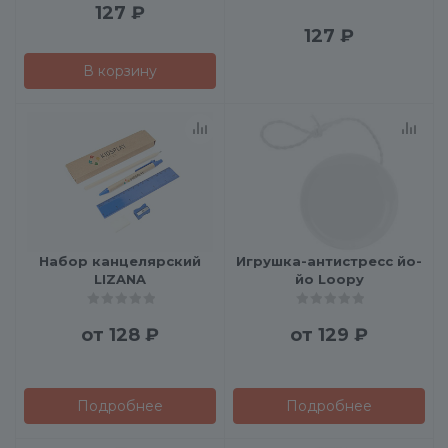
127
₽
127
₽
В корзину
Набор канцелярский
Игрушка-антистресс йо-
LIZANA
йо Loopy
от
128 ₽
от
129 ₽
Подробнее
Подробнее