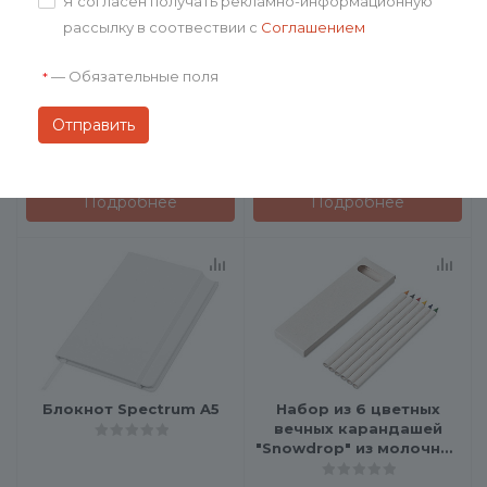
Я согласен получать рекламно-информационную
рассылку в соотвествии с
Соглашением
Набор для рисования
Блокнот А5 «Snow»
«Graphika»
—
Обязательные поля
*
от
167.50 ₽
от
169 ₽
Подробнее
Подробнее
Блокнот Spectrum A5
Набор из 6 цветных
вечных карандашей
"Snowdrop" из молочной
бумаги