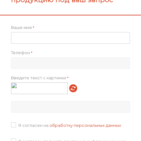
Ваше имя
*
Телефон
*
Набор: ПВХ пенал
Домино из дерева
DOMIS, Бежевый
161
₽
Введите текст с картинки
*
163
₽
В корзину
Я согласен на
обработку персональных данных