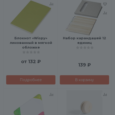
Блокнот «Wispy»
Набор карандашей 12
линованный в мягкой
единиц
обложке
от
132 ₽
139
₽
Подробнее
В корзину