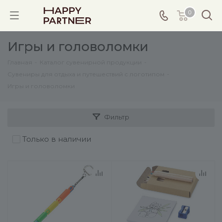
0
Игры и головоломки
Главная
-
Каталог сувенирной продукции
-
Сувениры для отдыха и путешествий с логотипом
-
Игры и головоломки
Фильтр
Только в наличии