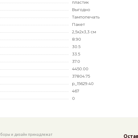
пластик
Выгодно
Тампопечать
Пакет
2,5х2х3,3 см
8.90
30.5
33.5
37.0
4450.00
37804.75
p_15629.40
467
0
аборы и дизайн принадлежат
Остав