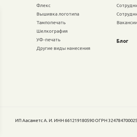
Флекс
Сотрудн
Вышивка логотипа
Сотрудн
Тампопечать
Ваканси
Шелкография
УФ-печать
Блог
Другие виды нанесения
ИП Аасаметс А. И. ИНН 661219180590 ОГРН 32478470002