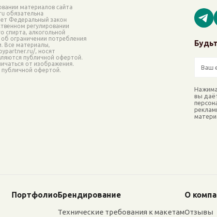
овании материалов сайта
.ru обязательна
ает Федеральный закон
рственном регулировании
о спирта, алкогольной
 об ограничении потребления
Будьт
и. Все материалы,
ypartner.ru/, носят
вляются публичной офертой.
ичаться от изображения.
я публичной офертой.
Нажима
вы даё
персон
реклам
матери
Портфолио
Брендирование
О комп
Технические требования к макетам
Отзывы