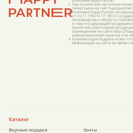
компании Happy Partner.
При полном или частичном копир
гиперссылка на сайт happypartner
Компания Happy Partner не наруш
от 22.11.1995 N 171-ФЗ О госуда
производства и оборота этиловог
и спиртосодержащей продукции и
(распития) алкогольной продукци
размещённые на сайте https://happ
информационный характер и не я
Комплектация подарка может отл
Информация на сайте не являетс
Каталог
Вкусные подарки
Зонты