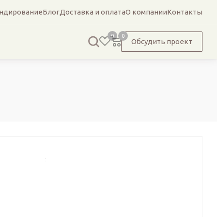
ндирование
Блог
Доставка и оплата
О компании
Контакты
0
0
Обсудить проект
: