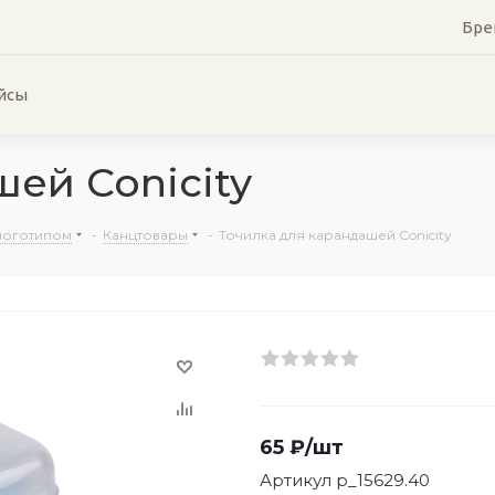
Бре
йсы
ей Conicity
логотипом
-
Канцтовары
-
Точилка для карандашей Conicity
65
₽
/шт
Артикул
p_15629.40