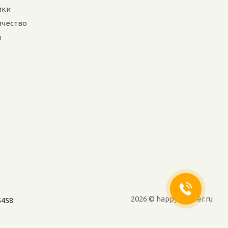
ики
ичество
и
2026 © happypartner.ru
5458