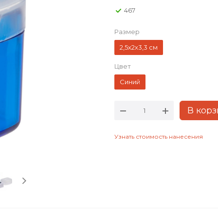
467
Размер
2,5х2х3,3 см
Цвет
Синий
В корз
Узнать стоимость нанесения