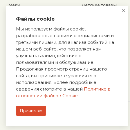
Мерч
Детские товары
Электроника
Новый год
Файлы cookie
Отдых и туризм
Посуда
Мы используем файлы cookie,
Для дома и офиса
Награды
разработанные нашими специалистами и
Сувенирные наборы
Аксессуары
третьими лицами, для анализа событий на
Подарки к праздникам
Подарочная упаковка
нашем веб-сайте, что позволяет нам
Спортивные товары
Обувь
улучшать взаимодействие с
Ручки и карандаши
пользователями и обслуживание.
Галстуки
Продолжая просмотр страниц нашего
Промо
Патчи
сайта, вы принимаете условия его
Ежедневники и блокноты
Ремувки
использования. Более подробные
Сумки, рюкзаки
сведения смотрите в нашей
Политике в
отношении файлов Cookie
.
Принимаю
Политика конфиденциальности