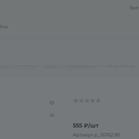
Бре
йсы
ноты с логотипом
-
Наборы с ежедневниками
-
Набор Flat Light
555
₽
/шт
Артикул
p_16762.90