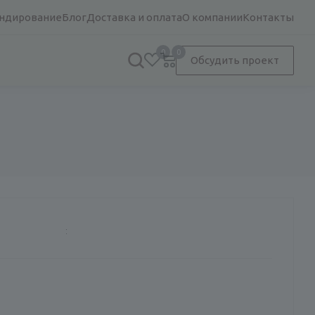
ндирование
Блог
Доставка и оплата
О компании
Контакты
0
0
Обсудить проект
: