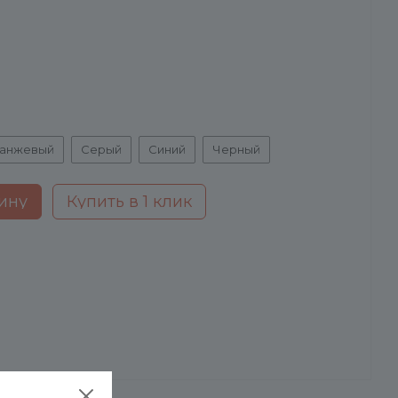
анжевый
Серый
Синий
Черный
ину
Купить в 1 клик