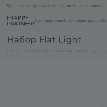
Санкт-Петербург
+7 812 648-21-86
Заказать звонок
Сувениры и мерч
Креативные подарки
Ке
Набор Flat Light
Главная
-
Каталог сувенирной продукции
-
Ежедневники и блок