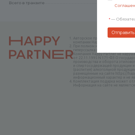
Всего в транзите
Соглаше
—
Обязате
*
Авторское право на творческие н
компании Happy Partner.
При полном или частичном копир
гиперссылка на сайт happypartner
Компания Happy Partner не наруш
от 22.11.1995 N 171-ФЗ О госуда
производства и оборота этиловог
и спиртосодержащей продукции и
(распития) алкогольной продукци
размещённые на сайте https://happ
информационный характер и не я
Комплектация подарка может отл
Информация на сайте не являетс