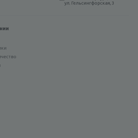
ул. Гельсингфорская, 3
ании
ики
ичество
и