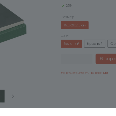
259
Размер
16,5х21х2,5 см
Цвет
Зеленый
Красный
Ор
В корз
Узнать стоимость нанесения