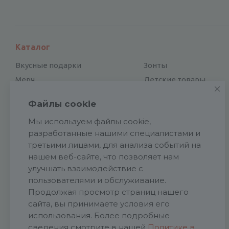
Каталог
Вкусные подарки
Зонты
Мерч
Детские товары
Электроника
Новый год
Файлы cookie
Отдых и туризм
Посуда
Мы используем файлы cookie,
Для дома и офиса
Награды
разработанные нашими специалистами и
Сувенирные наборы
Аксессуары
третьими лицами, для анализа событий на
Подарки к праздникам
Подарочная упаковка
нашем веб-сайте, что позволяет нам
Спортивные товары
Обувь
улучшать взаимодействие с
Ручки и карандаши
пользователями и обслуживание.
Галстуки
Продолжая просмотр страниц нашего
Промо
Патчи
сайта, вы принимаете условия его
Ежедневники и блокноты
Ремувки
использования. Более подробные
Сумки, рюкзаки
сведения смотрите в нашей
Политике в