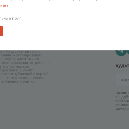
0
нием
льные поля
аборы и дизайн принадлежат
Остав
овании материалов сайта
.ru обязательна
ает Федеральный закон
рственном регулировании
о спирта, алкогольной
 об ограничении потребления
Будьт
и. Все материалы,
ypartner.ru/, носят
вляются публичной офертой.
ичаться от изображения.
я публичной офертой.
Нажима
вы даё
персон
реклам
матери