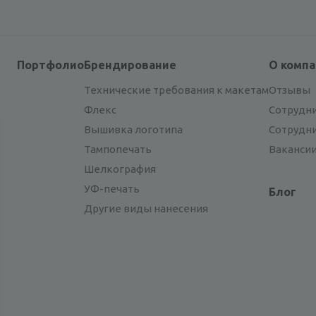
Портфолио
Брендирование
О комп
Технические требования к макетам
Отзывы
Флекс
Сотрудн
Вышивка логотипа
Сотрудн
Тампопечать
Ваканси
Шелкография
УФ-печать
Блог
Другие виды нанесения