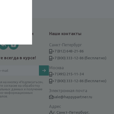
айтесь на связи
Наши контакты
Санкт-Петербург
+7 (812) 648-21-86
е всегда в курсе!
+7 (800) 333-12-86 (бесплатно)
Москва
+7 (495) 215-11-34
+7 (800) 333-12-86 (бесплатно)
я на кнопку «Подписаться»,
те согласие на обработку
альных данных и получение
Электронная почта
но-информационных
алов.
sale@happypartner.ru
Адрес
г. Санкт-Петербург,