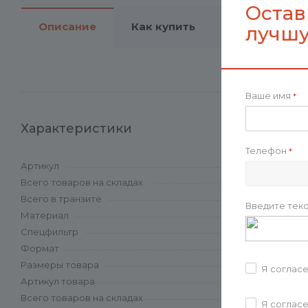
Остав
Описание
Как купить
Оплата
лучшу
Ваше имя
*
Характеристики
Телефон
*
Артикул
Всего товаров на складах
Всего в транзите
Введите текс
Материал
Спецфильтр
Формат
Размеры товара
Я соглас
Артикул товара
Всего товаров на складах
Я соглас