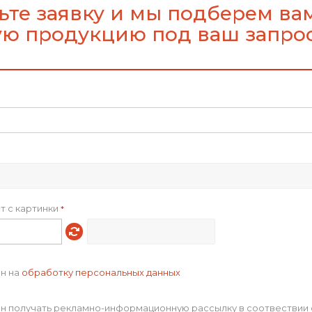
ьте заявку и мы подберем ва
Доставка
Отзывы
Задать вопрос
ю продукцию под ваш запро
p_16762.10
9
0
т с картинки
*
металл/искусственная кожа/к
Новинки
А5
16,5х21х2,5 см
ен на
обработку персональных данных
p_16762.90
259
ен получать рекламно-информационную рассылку в соотвествии 