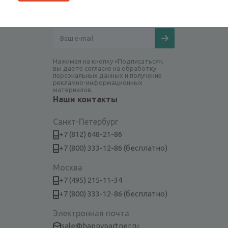
Будьте всегда в курсе!
Нажимая на кнопку «Подписаться»,
вы даёте согласие на обработку
персональных данных и получение
рекламно-информационных
материалов.
Наши контакты
Санкт-Петербург
+7 (812) 648-21-86
+7 (800) 333-12-86 (бесплатно)
Москва
+7 (495) 215-11-34
+7 (800) 333-12-86 (бесплатно)
Электронная почта
sale@happypartner.ru