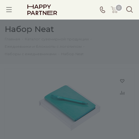
0
Набор Neat
Главная
-
Каталог сувенирной продукции
-
Ежедневники и блокноты с логотипом
-
Наборы с ежедневниками
-
Набор Neat