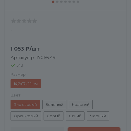
:
1 053
₽
/шт
Артикул
p_17066.49
543
Размер
14,2х17х2,1 см
Цвет
Бирюзовый
Зеленый
Красный
Оранжевый
Серый
Синий
Черный