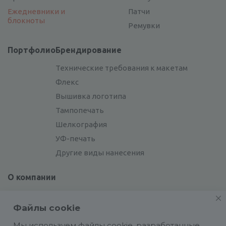
Ежедневники и
Патчи
блокноты
Ремувки
Портфолио
Брендирование
Технические требования к макетам
Флекс
Вышивка логотипа
Тампопечать
Шелкография
УФ-печать
Другие виды нанесения
О компании
Отзывы
Файлы cookie
Сотрудники
Сотрудничество
Мы используем файлы cookie, разработанные