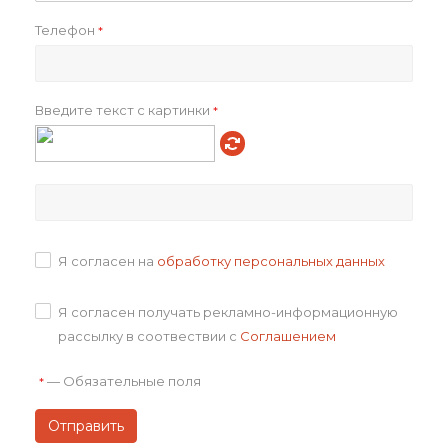
Телефон
*
Введите текст с картинки
*
Авторское право на творческие наборы и дизайн принадлежат
компании Happy Partner.
При полном или частичном копировании материалов сайта
гиперссылка на сайт happypartner.ru обязательна
Компания Happy Partner не нарушает Федеральный закон
от 22.11.1995 N 171-ФЗ О государственном регулировании
производства и оборота этилового спирта, алкогольной
и спиртосодержащей продукции и об ограничении потребления
(распития) алкогольной продукции. Все материалы, размещённые
на сайте https://happypartner.ru/, носят информационный характер
Я согласен на
обработку персональных данных
и не являются публичной офертой.
Комплектация подарка может отличаться от изображения.
Информация на сайте не является публичной офертой.
Я согласен получать рекламно-информационную
Оставайтесь на связи
рассылку в соотвествии с
Соглашением
—
Обязательные поля
*
Будьте всегда в курсе!