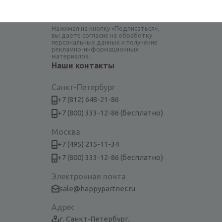
Нажимая на кнопку «Подписаться»,
вы даёте согласие на обработку
персональных данных и получение
рекламно-информационных
материалов.
Наши контакты
Санкт-Петербург
+7 (812) 648-21-86
+7 (800) 333-12-86 (бесплатно)
Москва
+7 (495) 215-11-34
+7 (800) 333-12-86 (бесплатно)
Электронная почта
sale@happypartner.ru
Адрес
г. Санкт-Петербург,