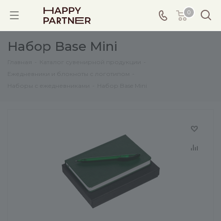
0
Набор Base Mini
Главная
-
Каталог сувенирной продукции
-
Ежедневники и блокноты с логотипом
-
Наборы с ежедневниками
-
Набор Base Mini