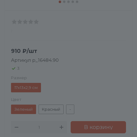
:
910
₽
/шт
Артикул
p_16484.90
3
Размер
17х13х2,9 см
Цвет
Зеленый
Красный
-
В корзину