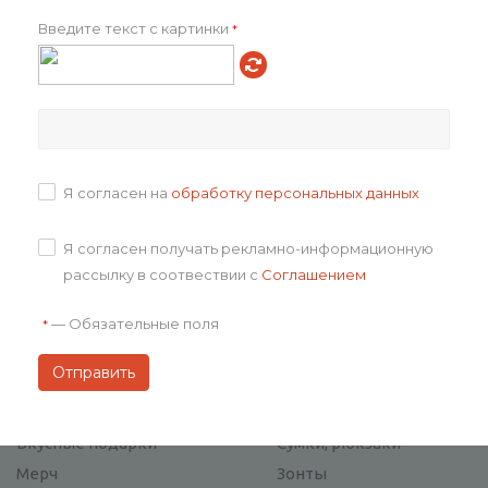
Санкт-Петербург
Введите текст с картинки
*
+7 (812) 648-21-86
+7 (800) 333-12-86 (бесплатно)
Москва
+7 (495) 215-11-34
+7 (800) 333-12-86 (бесплатно)
Я согласен на
обработку персональных данных
Электронная почта
sale@happypartner.ru
Я согласен получать рекламно-информационную
Адрес
рассылку в соотвествии с
Соглашением
г. Санкт-Петербург,
ул. Гельсингфорская, 3
—
Обязательные поля
*
Каталог
Вкусные подарки
Сумки, рюкзаки
Мерч
Зонты