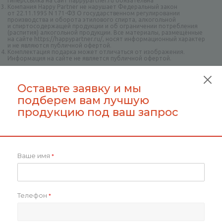
гиперссылка на сайт happypartner.ru обязательна
Компания Happy Partner не нарушает Федеральный закон
от 22.11.1995 N 171-ФЗ О государственном регулировании
производства и оборота этилового спирта, алкогольной
и спиртосодержащей продукции и об ограничении потребления
(распития) алкогольной продукции. Все материалы, размещённые
на сайте https://happypartner.ru/, носят информационный характер
и не являются публичной офертой.
Комплектация подарка может отличаться от изображения.
Информация на сайте не является публичной офертой.
Оставайтесь на связи
Оставьте заявку и мы
подберем вам лучшую
продукцию под ваш запрос
Будьте всегда в курсе!
Ваше имя
*
Нажимая на кнопку «Подписаться»,
вы даёте согласие на обработку
персональных данных и получение
рекламно-информационных
материалов.
Телефон
*
Наши контакты