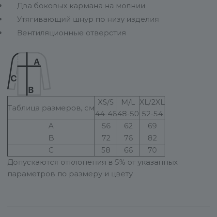
Два боковых кармана на молнии
Утягивающий шнур по низу изделия
Вентиляционные отверстия
XS/S
M/L
XL/2XL
Таблица размеров, см
44-46
48-50
52-54
A
56
62
69
B
72
76
82
C
58
66
70
Допускаются отклонения в 5% от указанных
параметров по размеру и цвету