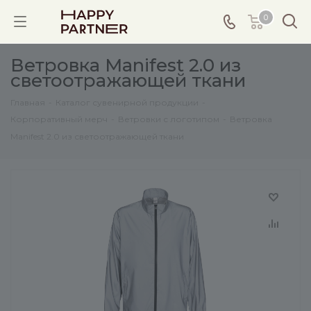
0
Ветровка Manifest 2.0 из
светоотражающей ткани
Главная
-
Каталог сувенирной продукции
-
Корпоративный мерч
-
Ветровки с логотипом
-
Ветровка
Manifest 2.0 из светоотражающей ткани