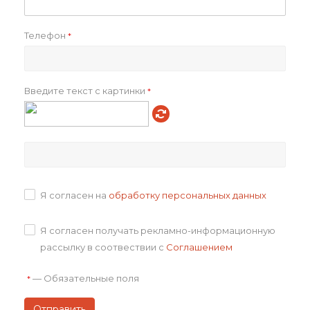
Глубина упаковки, см
26.0
Вес брутто, г
11000.00
Телефон
*
Объем в упаковке, см3
63336.00
Артикул товара
p_16267.111
Всего товаров на складах
3
Введите текст с картинки
*
Всего в транзите
0
Как купить
Оплата
Я согласен на
обработку персональных данных
Доставка
Я согласен получать рекламно-информационную
рассылку в соотвествии с
Соглашением
Отзывы
—
Обязательные поля
*
Задать вопрос