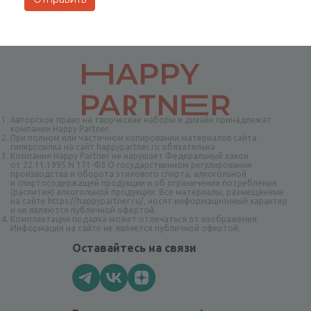
Авторское право на творческие наборы и дизайн принадлежат
компании Happy Partner.
При полном или частичном копировании материалов сайта
гиперссылка на сайт happypartner.ru обязательна
Компания Happy Partner не нарушает Федеральный закон
от 22.11.1995 N 171-ФЗ О государственном регулировании
производства и оборота этилового спирта, алкогольной
и спиртосодержащей продукции и об ограничении потребления
(распития) алкогольной продукции. Все материалы, размещённые
на сайте https://happypartner.ru/, носят информационный характер
и не являются публичной офертой.
Комплектация подарка может отличаться от изображения.
Информация на сайте не является публичной офертой.
Оставайтесь на связи