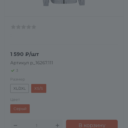
:
1 590
₽
/шт
Артикул
p_16267.111
3
Размер
XL/2XL
XS/S
Цвет
Серый
В корзину