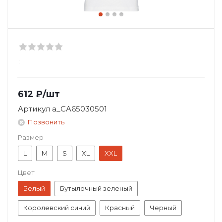
:
612
₽
/шт
Артикул
a_CA65030501
Позвонить
Размер
L
M
S
XL
XXL
Цвет
Белый
Бутылочный зеленый
Королевский синий
Красный
Черный