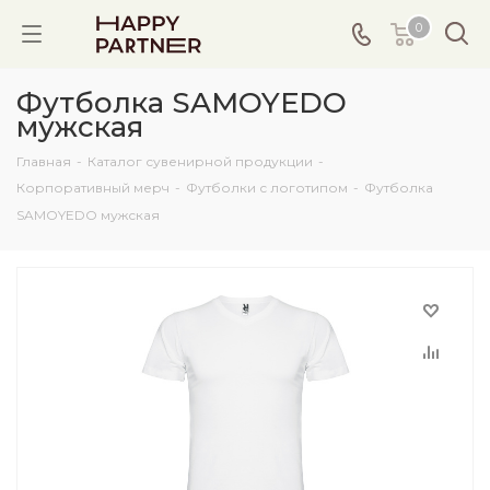
0
Футболка SAMOYEDO
мужская
Главная
-
Каталог сувенирной продукции
-
Корпоративный мерч
-
Футболки с логотипом
-
Футболка
SAMOYEDO мужская