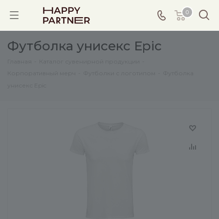
0
Футболка унисекс Epic
Главная
-
Каталог сувенирной продукции
-
Корпоративный мерч
-
Футболки с логотипом
-
Футболка
унисекс Epic