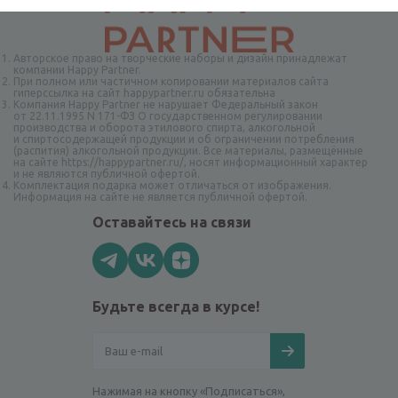
Авторское право на творческие наборы и дизайн принадлежат
компании Happy Partner.
При полном или частичном копировании материалов сайта
гиперссылка на сайт happypartner.ru обязательна
Компания Happy Partner не нарушает Федеральный закон
от 22.11.1995 N 171-ФЗ О государственном регулировании
производства и оборота этилового спирта, алкогольной
и спиртосодержащей продукции и об ограничении потребления
(распития) алкогольной продукции. Все материалы, размещённые
на сайте https://happypartner.ru/, носят информационный характер
и не являются публичной офертой.
Комплектация подарка может отличаться от изображения.
Информация на сайте не является публичной офертой.
Оставайтесь на связи
Будьте всегда в курсе!
Нажимая на кнопку «Подписаться»,