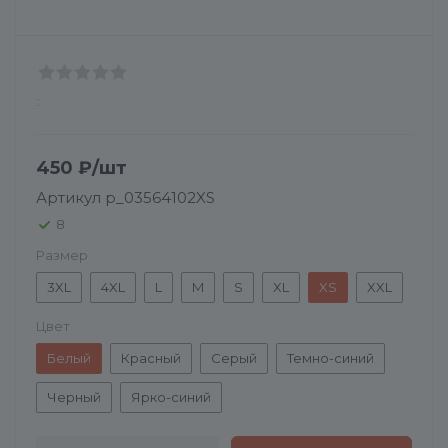
:
450
₽
/шт
Артикул
p_03564102XS
8
Размер
3XL
4XL
L
M
S
XL
XS
XXL
Цвет
Белый
Красный
Серый
Темно-синий
Черный
Ярко-синий