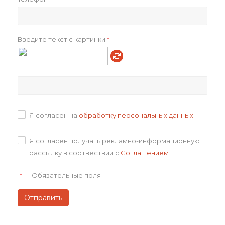
Всего товаров на складах
8
Всего в транзите
0
Введите текст с картинки
*
Как купить
Оплата
Доставка
Я согласен на
обработку персональных данных
Отзывы
Я согласен получать рекламно-информационную
рассылку в соотвествии с
Соглашением
Задать вопрос
—
Обязательные поля
*