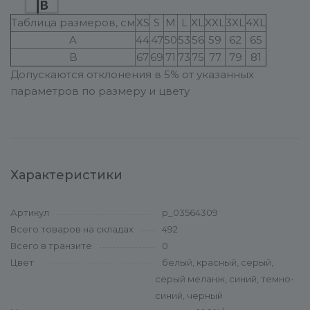
Таблица размеров, см
XS
S
M
L
XL
XXL
3XL
4XL
A
44
47
50
53
56
59
62
65
B
67
69
71
73
75
77
79
81
Допускаются отклонения в 5% от указанных
параметров по размеру и цвету
Характеристики
Артикул
p_03564309
Всего товаров на складах
492
Всего в транзите
0
Цвет
белый, красный, серый,
серый меланж, синий, темно-
синий, черный