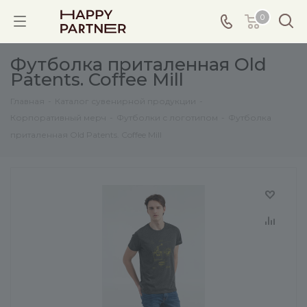
0
Футболка приталенная Old
Patents. Coffee Mill
Главная
-
Каталог сувенирной продукции
-
Корпоративный мерч
-
Футболки с логотипом
-
Футболка
приталенная Old Patents. Coffee Mill