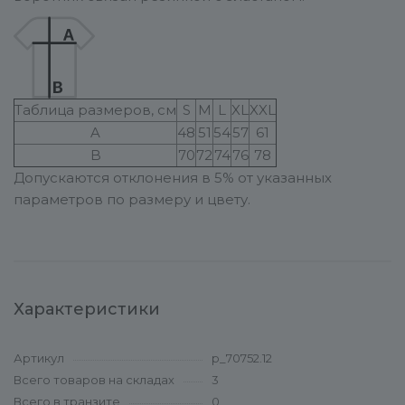
Таблица размеров, см
S
M
L
XL
XXL
A
48
51
54
57
61
B
70
72
74
76
78
Допускаются отклонения в 5% от указанных
параметров по размеру и цвету.
Характеристики
Артикул
p_70752.12
Всего товаров на складах
3
Всего в транзите
0