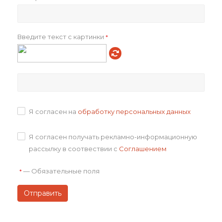
Объем в упаковке, см3
16150.00
Артикул товара
p_70752.121
Всего товаров на складах
3
Введите текст с картинки
*
Всего в транзите
0
Как купить
Оплата
Я согласен на
обработку персональных данных
Доставка
Я согласен получать рекламно-информационную
рассылку в соотвествии с
Соглашением
Отзывы
—
Обязательные поля
*
Задать вопрос