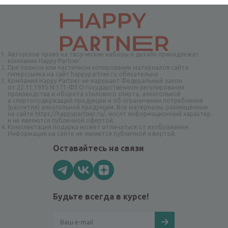
Авторское право на творческие наборы и дизайн принадлежат
компании Happy Partner.
При полном или частичном копировании материалов сайта
гиперссылка на сайт happypartner.ru обязательна
Компания Happy Partner не нарушает Федеральный закон
от 22.11.1995 N 171-ФЗ О государственном регулировании
производства и оборота этилового спирта, алкогольной
и спиртосодержащей продукции и об ограничении потребления
(распития) алкогольной продукции. Все материалы, размещённые
на сайте https://happypartner.ru/, носят информационный характер
и не являются публичной офертой.
Комплектация подарка может отличаться от изображения.
Информация на сайте не является публичной офертой.
Оставайтесь на связи
Будьте всегда в курсе!