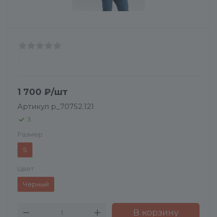
:
1 700
₽
/шт
Артикул
p_70752.121
3
Размер
S
Цвет
Черный
В корзину