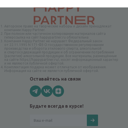
Авторское право на творческие наборы и дизайн принадлежат
компании Happy Partner.
При полном или частичном копировании материалов сайта
гиперссылка на сайт happypartner.ru обязательна
Компания Happy Partner не нарушает Федеральный закон
от 22.11.1995 N 171-ФЗ О государственном регулировании
производства и оборота этилового спирта, алкогольной
и спиртосодержащей продукции и об ограничении потребления
(распития) алкогольной продукции. Все материалы, размещённые
на сайте https://happypartner.ru/, носят информационный характер
и не являются публичной офертой.
Комплектация подарка может отличаться от изображения.
Информация на сайте не является публичной офертой.
Оставайтесь на связи
Будьте всегда в курсе!