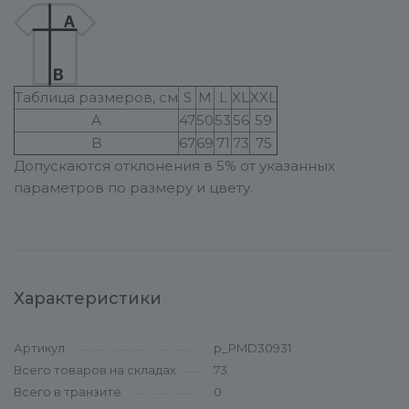
Таблица размеров, см
S
M
L
XL
XXL
A
47
50
53
56
59
B
67
69
71
73
75
Допускаются отклонения в 5% от указанных
параметров по размеру и цвету.
Характеристики
Артикул
p_PMD30931
Всего товаров на складах
73
Всего в транзите
0