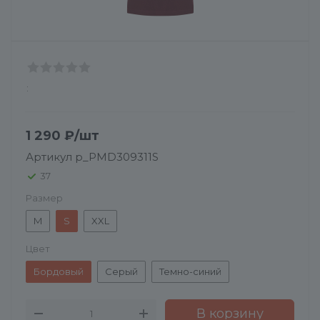
:
1 290
₽
/шт
Артикул
p_PMD309311S
37
Размер
M
S
XXL
Цвет
Бордовый
Серый
Темно-синий
В корзину