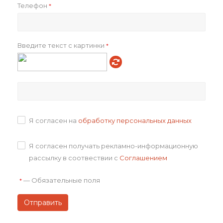
Телефон
*
Артикул товара
p_PMD309311S
Всего товаров на складах
37
Всего в транзите
0
Введите текст с картинки
*
Как купить
Оплата
Доставка
Я согласен на
обработку персональных данных
Я согласен получать рекламно-информационную
Отзывы
рассылку в соотвествии с
Соглашением
Задать вопрос
—
Обязательные поля
*