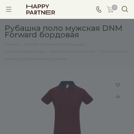
0
Рубашка поло мужская DNM
Forward бордовая
Главная
-
Каталог сувенирной продукции
-
Корпоративный мерч
-
Футболки с логотипом
-
Рубашка поло
мужская DNM Forward бордовая