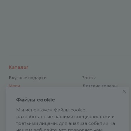
Каталог
Вкусные подарки
Зонты
Мерч
Детские товары
Электроника
Новый год
Файлы cookie
Отдых и туризм
Посуда
Мы используем файлы cookie,
Для дома и офиса
Награды
разработанные нашими специалистами и
Сувенирные наборы
Аксессуары
третьими лицами, для анализа событий на
Подарки к праздникам
Подарочная упаковка
нашем веб-сайте, что позволяет нам