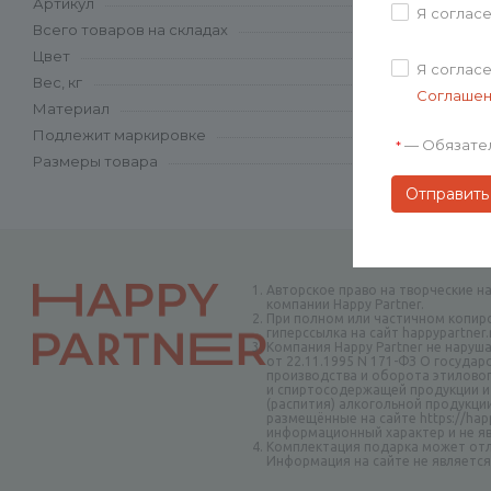
Артикул
Я соглас
Всего товаров на складах
Цвет
Я соглас
Вес, кг
Соглаше
Материал
Подлежит маркировке
—
Обязате
*
Размеры товара
Авторское право на творческие н
компании Happy Partner.
При полном или частичном копир
гиперссылка на сайт happypartner
Компания Happy Partner не наруш
от 22.11.1995 N 171-ФЗ О госуда
производства и оборота этиловог
и спиртосодержащей продукции и
(распития) алкогольной продукци
размещённые на сайте https://happ
информационный характер и не я
Комплектация подарка может отл
Информация на сайте не являетс