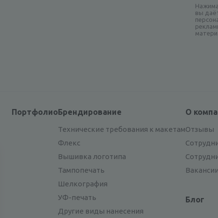
Нажима
вы даё
персон
реклам
матери
Портфолио
Брендирование
О комп
Технические требования к макетам
Отзывы
Флекс
Сотрудн
Вышивка логотипа
Сотрудн
Тампопечать
Ваканси
Шелкография
УФ-печать
Блог
Другие виды нанесения