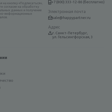
+7 (800) 333-12-86 (бесплатно)
я на кнопку «Подписаться»,
те согласие на обработку
альных данных и получение
Электронная почта
но-информационных
алов.
sale@happypartner.ru
Адрес
г. Санкт-Петербург,
ул. Гельсингфорская, 3
ании
ики
ичество
и