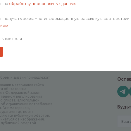
o_94920
ен на
обработку персональных данных
372
красный, белый
ен получать рекламно-информационную рассылку в соотвествии 
0.062
нием
70% искусственный шёлк, 30% 
2024-04-01
льные поля
90 х 90 см
аборы и дизайн принадлежат
Остав
овании материалов сайта
.ru обязательна
ает Федеральный закон
рственном регулировании
о спирта, алкогольной
 об ограничении потребления
Будьт
и. Все материалы,
ypartner.ru/, носят
вляются публичной офертой.
ичаться от изображения.
я публичной офертой.