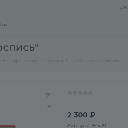
Бре
йсы
оспись"
рч
-
Шарфы и платки с логотипом
-
Платок "Мезенская роспись"
2 300
₽
Артикул
o_94920