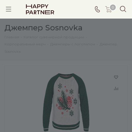
0
Джемпер Sosnovka
Главная
-
Каталог сувенирной продукции
-
Корпоративный мерч
-
Джемперы с логотипом
-
Джемпер
Sosnovka