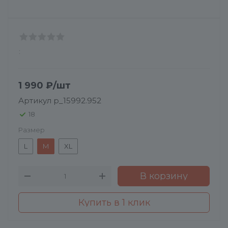
:
1 990
₽
/шт
Артикул
p_15992.952
18
Размер
L
M
XL
В корзину
Купить в 1 клик