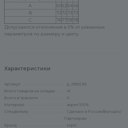
A
50
52
54
56
B
72
72
73
73
C
76
77
78
78
Допускаются отклонения в 5% от указанных
параметров по размеру и цвету.
Характеристики
Артикул
p_15992.95
Всего товаров на складах
41
Всего в транзите
0
Материал
акрил 100%
Спецфильтр
Сделано в России/Выгодно/
Партнерам
Бренд
teplo