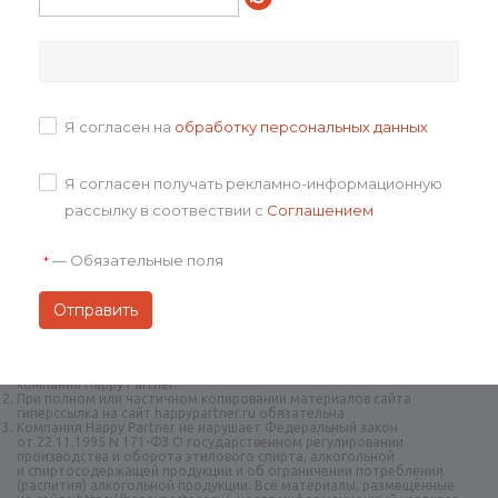
Доставка
Отзывы
Я согласен на
обработку персональных данных
Задать вопрос
Я согласен получать рекламно-информационную
рассылку в соотвествии с
Соглашением
—
Обязательные поля
*
Авторское право на творческие наборы и дизайн принадлежат
компании Happy Partner.
При полном или частичном копировании материалов сайта
гиперссылка на сайт happypartner.ru обязательна
Компания Happy Partner не нарушает Федеральный закон
от 22.11.1995 N 171-ФЗ О государственном регулировании
производства и оборота этилового спирта, алкогольной
и спиртосодержащей продукции и об ограничении потребления
(распития) алкогольной продукции. Все материалы, размещённые