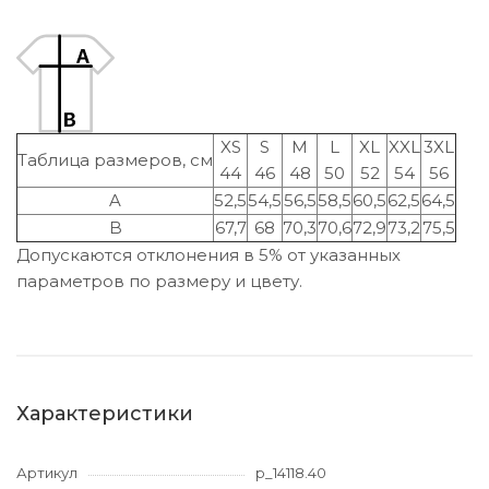
XS
S
M
L
XL
XXL
3XL
Таблица размеров, см
44
46
48
50
52
54
56
A
52,5
54,5
56,5
58,5
60,5
62,5
64,5
B
67,7
68
70,3
70,6
72,9
73,2
75,5
Допускаются отклонения в 5% от указанных
параметров по размеру и цвету.
Характеристики
Артикул
p_14118.40