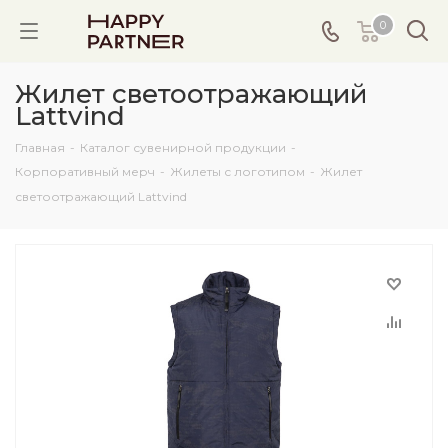
0
Жилет светоотражающий
Lattvind
Главная
-
Каталог сувенирной продукции
-
Корпоративный мерч
-
Жилеты с логотипом
-
Жилет
светоотражающий Lattvind