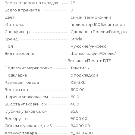
Всего товаров на складах
28
Всего в транзите
0
Цвет
синий, темно-синий
Материал
полиэстер 100%/синтепон
Спецфильтр
Сделано в России/Выгодно
Бренд
Stride
Пол
мужские/унисекс
Вид нанесения
Шелкография/Флекс/
Вышивка/Печать DTF
Подлежит маркировке
Текстиль
Подкладка
с подкладкой
Размеры товара
XS–3XL
Вес нетто, г
600.00
Ширина упаковки, см
60.0
Высота упаковки, см
40.0
Глубина упаковки, см
35.0
Вес брутто, г
9000.00
Объем в упаковке, см3
84000.00
Артикул товара
p_14118.400