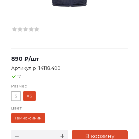
:
890
₽
/шт
Артикул
p_14118.400
17
Размер
S
XS
Цвет
Темно-синий
В корзину