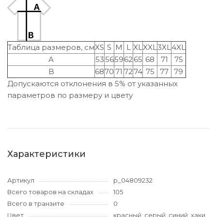
Таблица размеров, см
XS
S
M
L
XL
XXL
3XL
4XL
A
53
56
59
62
65
68
71
75
B
68
70
71
72
74
75
77
79
Допускаются отклонения в 5% от указанных
параметров по размеру и цвету
Характеристики
Артикул
p_04809232
Всего товаров на складах
105
Всего в транзите
0
Цвет
красный, серый, синий, хаки,