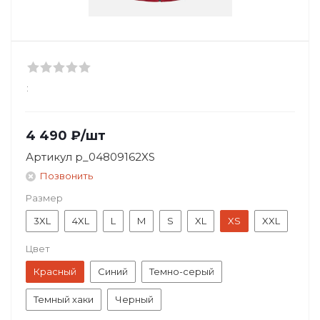
:
4 490
₽
/шт
Артикул
p_04809162XS
Позвонить
Размер
3XL
4XL
L
M
S
XL
XS
XXL
Цвет
Красный
Синий
Темно-серый
Темный хаки
Черный