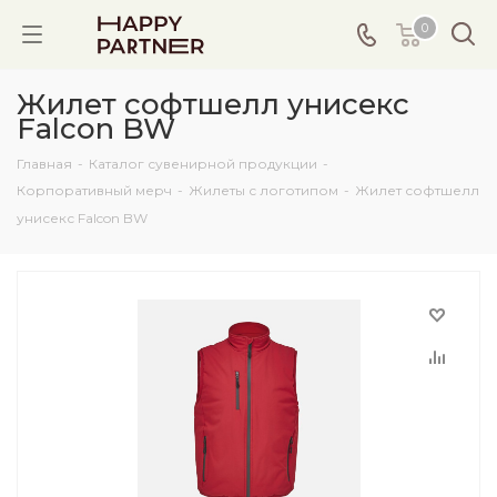
0
Жилет софтшелл унисекс
Falcon BW
Главная
-
Каталог сувенирной продукции
-
Корпоративный мерч
-
Жилеты с логотипом
-
Жилет софтшелл
унисекс Falcon BW