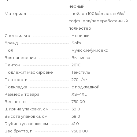
черный
Материал
нейлон 100%/эластан 6%/
софтшелл/переработанный
полиэстер
Спецфильтр
Новинки
Бренд
Sol's
Пол
мужские/унисекс
Вид нанесения
Вышивка
Пантон
201C
Подлежит маркировке
Текстиль
Плотность
270 г/м²
Подкладка
с подкладкой
Размеры товара
XS–4XL
Вес нетто, г
750.00
Ширина упаковки, см
39.0
Высота упаковки, см
58.0
Глубина упаковки, см
41.0
Вес брутто, г
7500.00