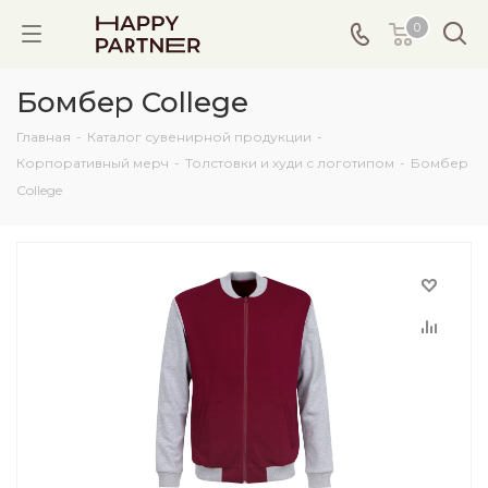
0
Бомбер College
Главная
-
Каталог сувенирной продукции
-
Корпоративный мерч
-
Толстовки и худи с логотипом
-
Бомбер
College