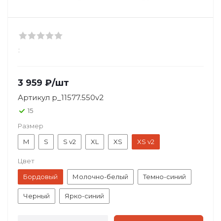
:
3 959
₽
/шт
Артикул
p_11577.550v2
15
Размер
M
S
S v2
XL
XS
XS v2
Цвет
Бордовый
Молочно-белый
Темно-синий
Черный
Ярко-синий