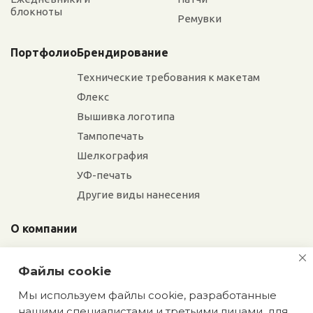
блокноты
Ремувки
Портфолио
Брендирование
Технические требования к макетам
Флекс
Вышивка логотипа
Тампопечать
Шелкография
УФ-печать
Другие виды нанесения
О компании
Отзывы
Файлы cookie
Сотрудники
Сотрудничество
Мы используем файлы cookie, разработанные
нашими специалистами и третьими лицами, для
Вакансии