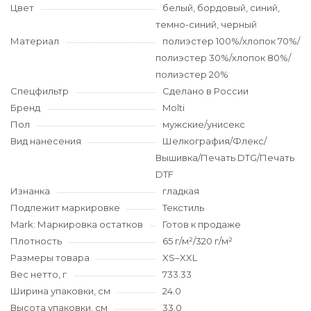
Цвет
белый, бордовый, синий,
темно-синий, черный
Материал
полиэстер 100%/хлопок 70%/
полиэстер 30%/хлопок 80%/
полиэстер 20%
Спецфильтр
Сделано в России
Бренд
Molti
Пол
мужские/унисекс
Вид нанесения
Шелкография/Флекс/
Вышивка/Печать DTG/Печать
DTF
Изнанка
гладкая
Подлежит маркировке
Текстиль
Mark: Маркировка остатков
Готов к продаже
Плотность
65 г/м²/320 г/м²
Размеры товара
XS–XXL
Вес нетто, г
733.33
Ширина упаковки, см
24.0
Высота упаковки, см
33.0