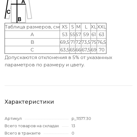
Таблица размеров, см
XS
S
M
L
XL
XXL
A
53
55
57
59
61
63
B
69,5
71
72
73,5
75
76,5
C
63,5
65
66
67,5
69
70
Допускаются отклонения в 5% от указанных
параметров по размеру и цвету.
Характеристики
Артикул
p_11577.30
Всего товаров на складах
13
Всего в транзите
0