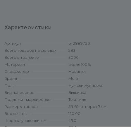
Характеристики
Артикул
p_28897.20
Всего товаров на складах
283
Всего в транзите
3000
Материал
акрил 100%
Спецфильтр
Новинки
Бренд
Molti
Пол
мужские/унисекс
Вид нанесения
Вышивка
Подлежит маркировке
Текстиль
Размеры товара
56-62; отворот 7 см
Вес нетто, г
120.00
Ширина упаковки, см
45.0
Высота упаковки, см
60.0