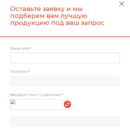
Глубина упаковки, см
55.0
Оставьте заявку и мы
Вес брутто, г
12000.00
подберем вам лучшую
Объем в упаковке, см3
148500.00
продукцию под ваш запрос
Артикул товара
p_28897.50
Всего товаров на складах
283
Всего в транзите
3000
Ваше имя
*
Как купить
Телефон
*
Оплата
Доставка
Введите текст с картинки
*
Отзывы
Задать вопрос