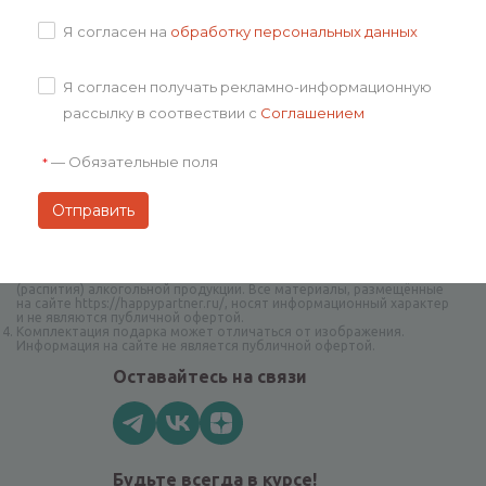
Я согласен на
обработку персональных данных
Я согласен получать рекламно-информационную
рассылку в соотвествии с
Соглашением
—
Обязательные поля
*
Авторское право на творческие наборы и дизайн принадлежат
компании Happy Partner.
При полном или частичном копировании материалов сайта
гиперссылка на сайт happypartner.ru обязательна
Компания Happy Partner не нарушает Федеральный закон
от 22.11.1995 N 171-ФЗ О государственном регулировании
производства и оборота этилового спирта, алкогольной
и спиртосодержащей продукции и об ограничении потребления
(распития) алкогольной продукции. Все материалы, размещённые
на сайте https://happypartner.ru/, носят информационный характер
и не являются публичной офертой.
Комплектация подарка может отличаться от изображения.
Информация на сайте не является публичной офертой.
Оставайтесь на связи
Будьте всегда в курсе!