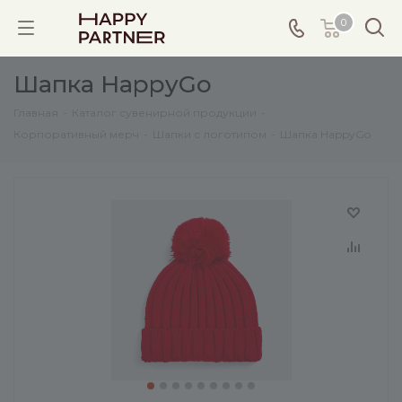
0
Шапка HappyGo
Главная
-
Каталог сувенирной продукции
-
Корпоративный мерч
-
Шапки с логотипом
-
Шапка HappyGo