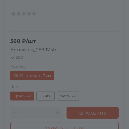
:
560
₽
/шт
Артикул
p_28897.50
283
Размер
56-62; отворот 7 см
Цвет
Красный
Синий
Черный
В корзину
Купить в 1 клик