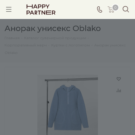
0
Анорак унисекс Oblako
Главная
-
Каталог сувенирной продукции
-
Корпоративный мерч
-
Куртки с логотипом
-
Анорак унисекс
Oblako