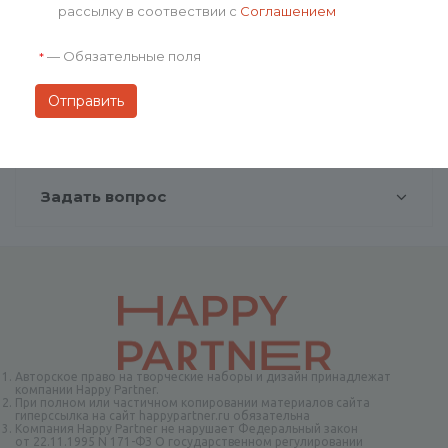
рассылку в соотвествии с
Соглашением
Оплата
—
Обязательные поля
*
Доставка
Отзывы
Задать вопрос
Авторское право на творческие наборы и дизайн принадлежат
компании Happy Partner.
При полном или частичном копировании материалов сайта
гиперссылка на сайт happypartner.ru обязательна
Компания Happy Partner не нарушает Федеральный закон
от 22.11.1995 N 171-ФЗ О государственном регулировании