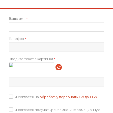
Коллекции
Oblako
Изнанка
флис
Подлежит маркировке
Текстиль
Ваше имя
*
Mark: Маркировка остатков
Готов к продаже
Подкладка
без подкладки
Размеры товара
XS–XXL, zip-пакет: 41,5х67 см
Телефон
Вес нетто, г
833.33
*
Ширина упаковки, см
64.0
Высота упаковки, см
40.0
Глубина упаковки, см
30.0
Введите текст с картинки
*
Вес брутто, г
5000.00
Объем в упаковке, см3
76800.00
Артикул товара
p_20420.143
Всего товаров на складах
34
Всего в транзите
0
Я согласен на
обработку персональных данных
Как купить
Я согласен получать рекламно-информационную