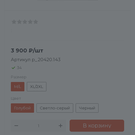
:
3 900
₽
/шт
Артикул
p_20420.143
34
Размер
M/L
XL/2XL
Цвет
Голубой
Светло-серый
Черный
В корзину