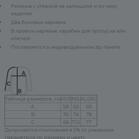
Резинка с утяжкой на капюшоне и по низу
изделия
Два боковых кармана
В правом кармане карабин для пропуска или
ключей
Поставляется в индивидуальном zip-пакете
Таблица размеров, см
XS/S
M/L
XL/2XL
A
58
62
69
B
70
74
78
C
66
71,5
77
Допускаются отклонения в 5% от указанных
параметров по размеру и цвету