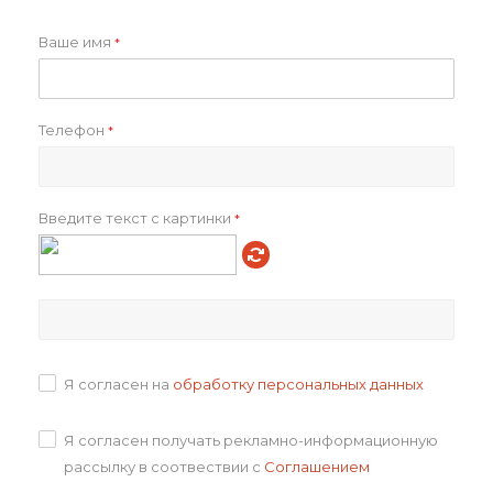
Подлежит маркировке
Текстиль
Подкладка
с подкладкой
Ваше имя
*
Размеры товара
S–3XL
Вес нетто, г
965.00
Ширина упаковки, см
60.0
Телефон
*
Высота упаковки, см
41.0
Глубина упаковки, см
35.0
Вес брутто, г
6600.00
Введите текст с картинки
*
Объем в упаковке, см3
86100.00
Артикул товара
p_04444319S
Всего товаров на складах
12
Всего в транзите
0
Как купить
Я согласен на
обработку персональных данных
Оплата
Я согласен получать рекламно-информационную
рассылку в соотвествии с
Соглашением