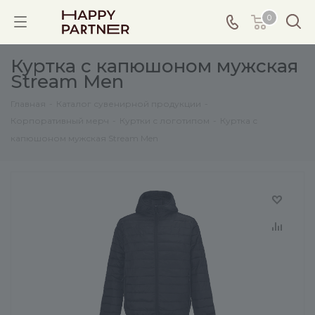
0
Куртка с капюшоном мужская
Stream Men
Главная
-
Каталог сувенирной продукции
-
Корпоративный мерч
-
Куртки с логотипом
-
Куртка с
капюшоном мужская Stream Men