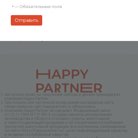
Доставка
—
Обязательные поля
*
Отзывы
Задать вопрос
Авторское право на творческие наборы и дизайн принадлежат
компании Happy Partner.
При полном или частичном копировании материалов сайта
гиперссылка на сайт happypartner.ru обязательна
Компания Happy Partner не нарушает Федеральный закон
от 22.11.1995 N 171-ФЗ О государственном регулировании
производства и оборота этилового спирта, алкогольной
и спиртосодержащей продукции и об ограничении потребления
(распития) алкогольной продукции. Все материалы, размещённые
на сайте https://happypartner.ru/, носят информационный характер
и не являются публичной офертой.