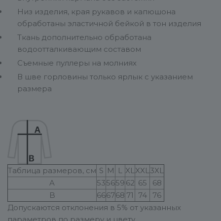
Низ изделия, края рукавов и капюшона
обработаны эластичной бейкой в тон изделия
Ткань дополнительно обработана
водоотталкивающим составом
Съемные пуллеры на молниях
В шве горловины только ярлык с указанием
размера
Таблица размеров, см
S
M
L
XL
XXL
3XL
A
53
56
59
62
65
68
B
66
67
68
71
74
76
Допускаются отклонения в 5% от указанных
параметров по размеру и цвету