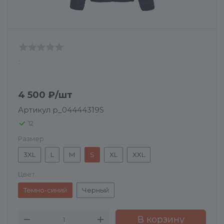
:
4 500
₽
/шт
Артикул
p_04444319S
12
Размер
3XL
L
M
S
XL
XXL
Цвет
Темно-синий
Черный
В корзину