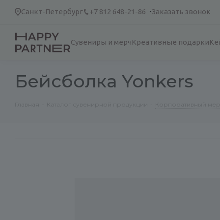
Санкт-Петербург
+7 812 648-21-86
Заказать звонок
Сувениры и мерч
Креативные подарки
Ке
Бейсболка Yonkers
Главная
-
Каталог сувенирной продукции
-
Корпоративный ме