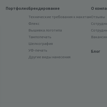
Портфолио
Брендирование
О комп
Технические требования к макетам
Отзывы
Флекс
Сотрудн
Вышивка логотипа
Сотрудн
Тампопечать
Ваканси
Шелкография
УФ-печать
Блог
Другие виды нанесения