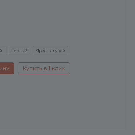
й
Черный
Ярко-голубой
ину
Купить в 1 клик