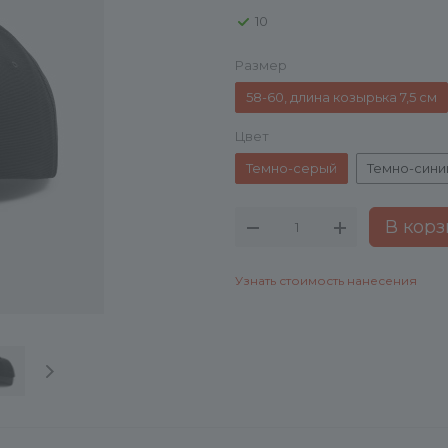
10
Размер
58-60, длина козырька 7,5 см
Цвет
Темно-серый
Темно-сини
В корз
Узнать стоимость нанесения