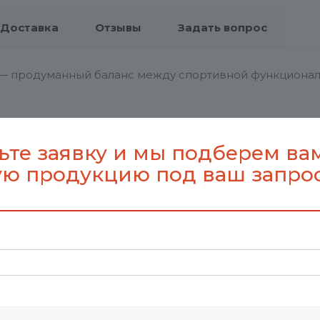
Доставка
Отзывы
Задать вопрос
 — продуманный баланс между спортивной функционал
вает оптимальную посадку и комфорт в носке
ьте заявку и мы подберем ва
ю продукцию под ваш запро
p_20545.60
592
0
полиэстер 100%