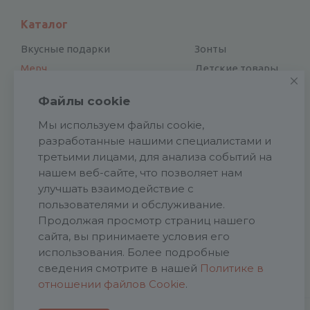
Каталог
Вкусные подарки
Зонты
Мерч
Детские товары
Электроника
Новый год
Файлы cookie
Отдых и туризм
Посуда
Мы используем файлы cookie,
Для дома и офиса
Награды
разработанные нашими специалистами и
Сувенирные наборы
Аксессуары
третьими лицами, для анализа событий на
Подарки к праздникам
Подарочная упаковка
нашем веб-сайте, что позволяет нам
Спортивные товары
Обувь
улучшать взаимодействие с
Ручки и карандаши
пользователями и обслуживание.
Галстуки
Продолжая просмотр страниц нашего
Промо
Патчи
сайта, вы принимаете условия его
Ежедневники и блокноты
Ремувки
использования. Более подробные
Сумки, рюкзаки
сведения смотрите в нашей
Политике в
отношении файлов Cookie
.