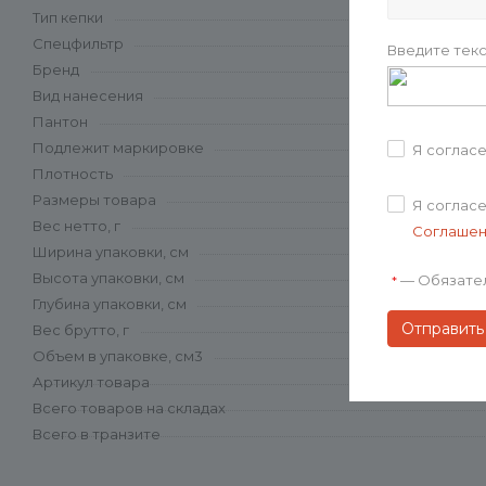
Тип кепки
Спецфильтр
Введите текс
Бренд
Вид нанесения
Пантон
Подлежит маркировке
Я соглас
Плотность
Размеры товара
Я соглас
Вес нетто, г
Соглаше
Ширина упаковки, см
Высота упаковки, см
—
Обязате
*
Глубина упаковки, см
Вес брутто, г
Объем в упаковке, см3
Артикул товара
Всего товаров на складах
Всего в транзите