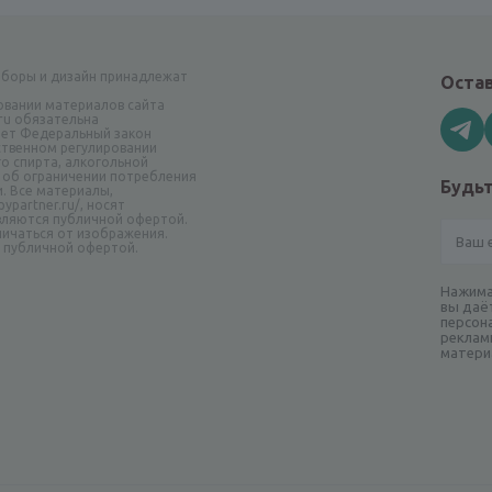
аборы и дизайн принадлежат
Остав
овании материалов сайта
.ru обязательна
ает Федеральный закон
рственном регулировании
о спирта, алкогольной
 об ограничении потребления
Будьт
и. Все материалы,
ypartner.ru/, носят
вляются публичной офертой.
ичаться от изображения.
я публичной офертой.
Нажима
вы даё
персон
реклам
матери