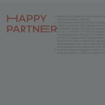
Авторское право на творческие н
компании Happy Partner.
При полном или частичном копир
гиперссылка на сайт happypartner
Компания Happy Partner не наруш
от 22.11.1995 N 171-ФЗ О госуда
производства и оборота этиловог
и спиртосодержащей продукции и
(распития) алкогольной продукци
размещённые на сайте https://happ
информационный характер и не я
Комплектация подарка может отл
Информация на сайте не являетс