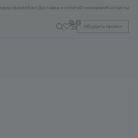
ндирование
Блог
Доставка и оплата
О компании
Контакты
0
0
Обсудить проект
: