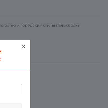
ьностью и городским стилем. Бейсболка
м
с