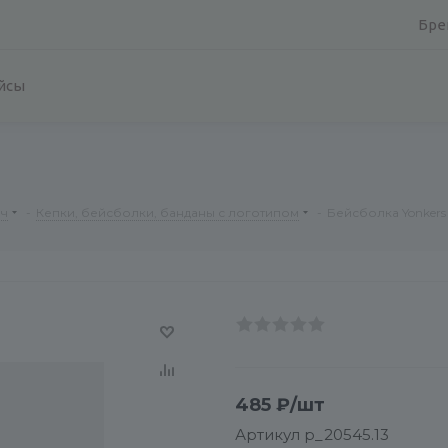
Бре
йсы
рч
-
Кепки, бейсболки, банданы с логотипом
-
Бейсболка Yonkers
485
₽
/шт
Артикул
p_20545.13