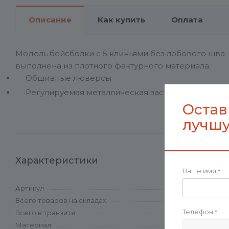
Описание
Как купить
Оплата
Модель бейсболки с 5 клиньями без лобового шва
выполнена из плотного фактурного материала.
Обшивные люверсы
Регулируемая металлическая застежка обеспечи
Остав
лучшу
Характеристики
Ваше имя
*
Артикул
Всего товаров на складах
Телефон
*
Всего в транзите
Материал