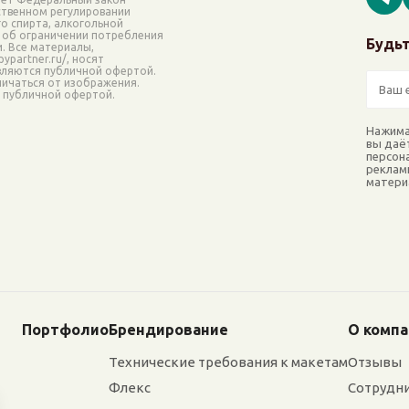
рственном регулировании
о спирта, алкогольной
 об ограничении потребления
Будьт
и. Все материалы,
ypartner.ru/, носят
вляются публичной офертой.
ичаться от изображения.
я публичной офертой.
Нажима
вы даё
персон
реклам
матери
Портфолио
Брендирование
О комп
Технические требования к макетам
Отзывы
Флекс
Сотрудн