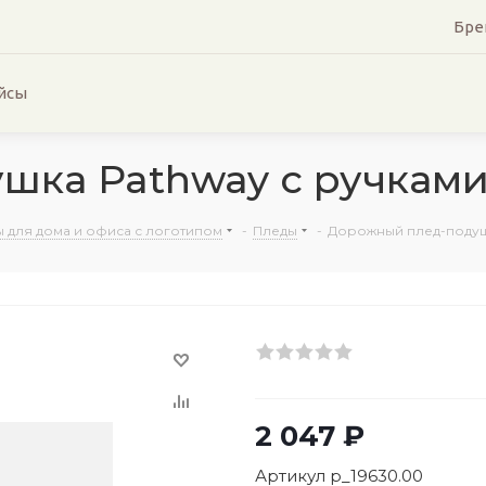
Бре
йсы
шка Pathway с ручкам
для дома и офиса с логотипом
-
Пледы
-
Дорожный плед-подуш
2 047
₽
Артикул
p_19630.00