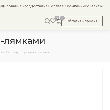
ндирование
Блог
Доставка и оплата
О компании
Контакты
0
0
Обсудить проект
и-лямками
ка Pathway с ручками-лямками