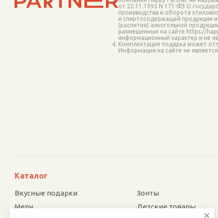
от 22.11.1995 N 171-ФЗ О госуда
производства и оборота этиловог
и спиртосодержащей продукции и
(распития) алкогольной продукци
размещённые на сайте https://happ
информационный характер и не я
Комплектация подарка может отл
Информация на сайте не являетс
Каталог
Вкусные подарки
Зонты
Мерч
Детские товары