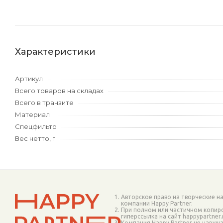
Характеристики
Артикул
Всего товаров на складах
Всего в транзите
Материал
Спецфильтр
Вес нетто, г
Авторское право на творческие н
компании Happy Partner.
При полном или частичном копир
гиперссылка на сайт happypartner
Компания Happy Partner не наруш