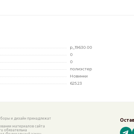
p_19630.00
0
0
полиэстер
Новинки
625.23
аборы и дизайн принадлежат
Остав
овании материалов сайта
.ru обязательна
ает Федеральный закон