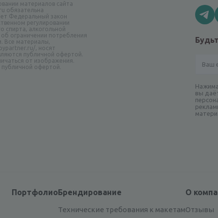
овании материалов сайта
.ru обязательна
ает Федеральный закон
рственном регулировании
о спирта, алкогольной
 об ограничении потребления
Будьт
и. Все материалы,
ypartner.ru/, носят
вляются публичной офертой.
ичаться от изображения.
я публичной офертой.
Нажима
вы даё
персон
реклам
матери
Портфолио
Брендирование
О комп
Технические требования к макетам
Отзывы