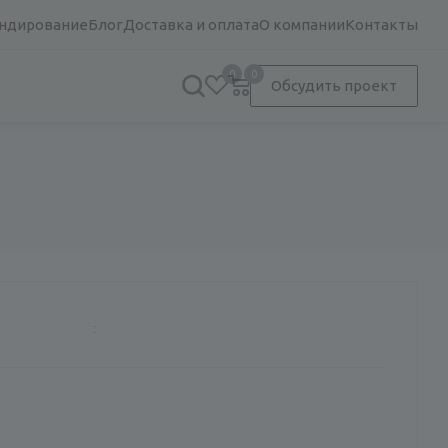
ндирование
Блог
Доставка и оплата
О компании
Контакты
0
0
Обсудить проект
: