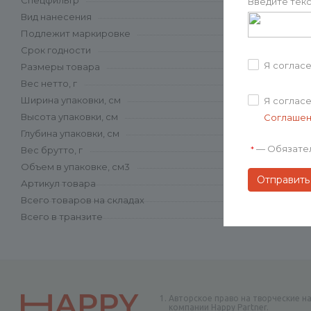
Спецфильтр
Введите текс
Вид нанесения
Подлежит маркировке
Срок годности
Я соглас
Размеры товара
Вес нетто, г
Ширина упаковки, см
Я соглас
Высота упаковки, см
Соглаше
Глубина упаковки, см
—
Обязате
*
Вес брутто, г
Объем в упаковке, см3
Артикул товара
Всего товаров на складах
Всего в транзите
Авторское право на творческие н
компании Happy Partner.