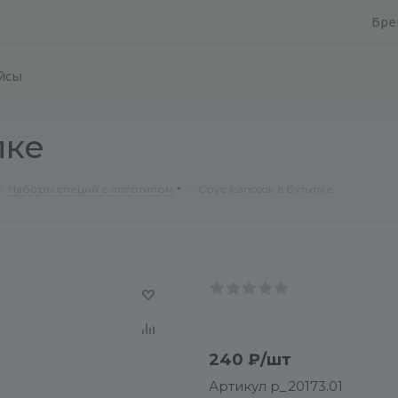
Бре
йсы
лке
-
Наборы специй с логотипом
-
Соус Icancook в бутылке
240
₽
/шт
Артикул
p_20173.01