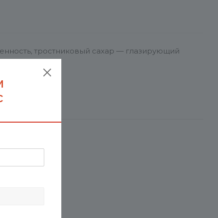
енность, тростниковый сахар — глазирующий
м
с