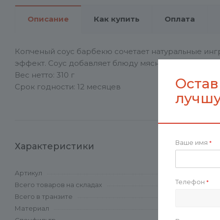
Описание
Как купить
Оплата
Копченый соус барбекю сочетает натуральные инг
эффект. Соус добавляет блюду мясной вкус, аромат
Вес нетто: 310 г
Остав
Срок годности: 12 месяцев
лучшу
Ваше имя
*
Характеристики
Артикул
Телефон
*
Всего товаров на складах
Всего в транзите
Материал