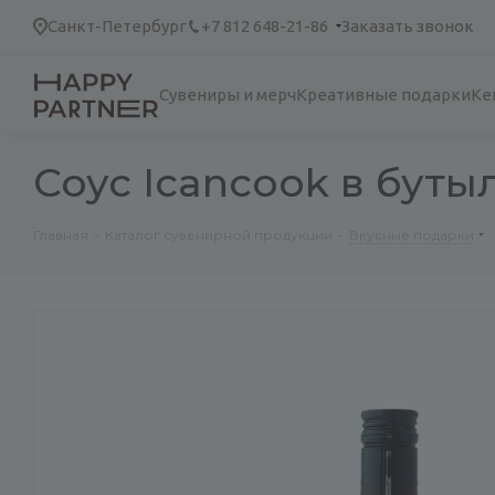
Санкт-Петербург
+7 812 648-21-86
Заказать звонок
Сувениры и мерч
Креативные подарки
Ке
Соус Icancook в буты
Главная
-
Каталог сувенирной продукции
-
Вкусные подарки