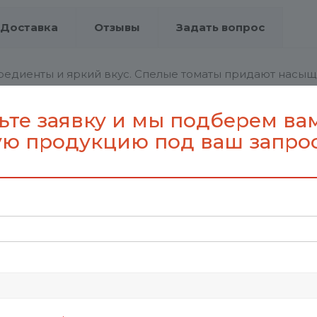
Доставка
Отзывы
Задать вопрос
редиенты и яркий вкус. Спелые томаты придают насыщ
, сочность и хрустящую корочку.
ьте заявку и мы подберем ва
ю продукцию под ваш запро
p_20173.01
0
0
стекло