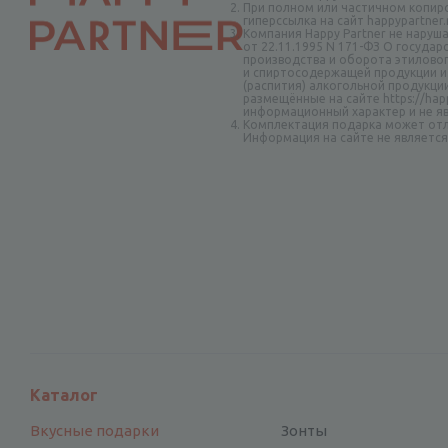
При полном или частичном копир
гиперссылка на сайт happypartner
Компания Happy Partner не наруш
от 22.11.1995 N 171-ФЗ О госуда
производства и оборота этиловог
и спиртосодержащей продукции и
(распития) алкогольной продукци
размещённые на сайте https://happ
информационный характер и не я
Комплектация подарка может отл
Информация на сайте не являетс
Каталог
Вкусные подарки
Зонты