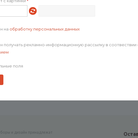
Сделано в России
т с картинки
*
УФ-DTF-печать
Бакалея
Срок годности
ен на
обработку персональных данных
6х6х24 см
633.33
17.2
ен получать рекламно-информационную рассылку в соотвествии 
13.7
нием
22.3
льные поля
3800.00
5254.77
p_20173.01
0
0
аборы и дизайн принадлежат
Остав