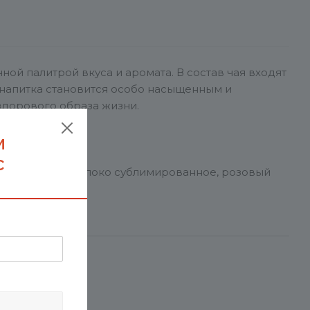
ой палитрой вкуса и аромата. В состав чая входят
 напитка становится особо насыщенным и
здорового образа жизни.
м
с
 сок имбиря), яблоко сублимированное, розовый