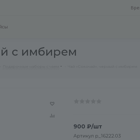
Бре
йсы
ый с имбирем
-
Подарочные наборы с чаем
-
Чай «Сокочай», черный с имбирем
900
₽
/шт
Артикул
p_16222.03