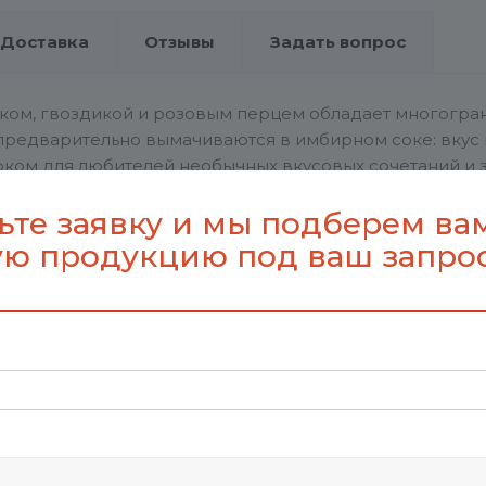
Доставка
Отзывы
Задать вопрос
ком, гвоздикой и розовым перцем обладает многогранн
я предварительно вымачиваются в имбирном соке: вкус
ком для любителей необычных вкусовых сочетаний и 
ьте заявку и мы подберем ва
ю продукцию под ваш запро
ай зеленый байховый крупнолистовой, кусочки имбиря,
ор Яблоко.