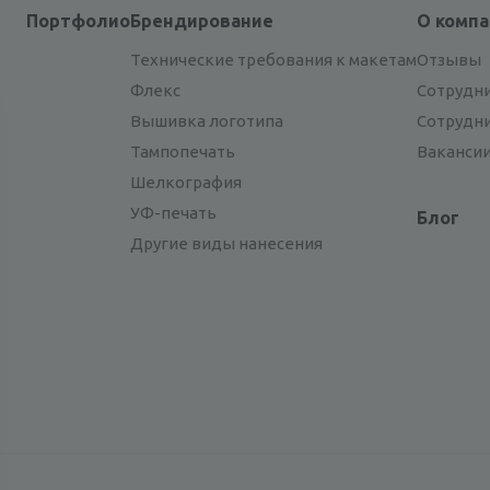
Портфолио
Брендирование
О комп
Технические требования к макетам
Отзывы
Флекс
Сотрудн
Вышивка логотипа
Сотрудн
Тампопечать
Ваканси
Шелкография
УФ-печать
Блог
Другие виды нанесения