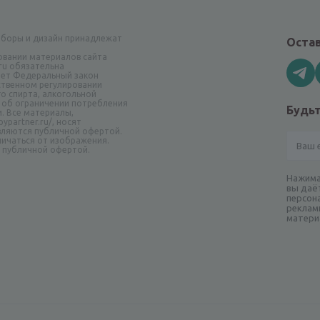
аборы и дизайн принадлежат
Остав
овании материалов сайта
.ru обязательна
ает Федеральный закон
рственном регулировании
о спирта, алкогольной
 об ограничении потребления
Будьт
и. Все материалы,
ypartner.ru/, носят
вляются публичной офертой.
ичаться от изображения.
я публичной офертой.
Нажима
вы даё
персон
реклам
матери