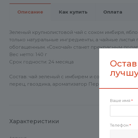
Описание
Как купить
Оплата
Зеленый крупнолистовой чай с соком имбиря, ябло
только натуральные ингредиенты, а чайные листь
обогащенным. «Сокочай» станет прекрасным подар
Вес нетто: 140 г
Остав
Срок годности: 24 месяца
лучшу
Состав: чай зеленый с имбирем и соком имбиря (ч
перец, гвоздика, ароматизатор Персик, ароматизат
Ваше имя
*
Характеристики
Телефон
*