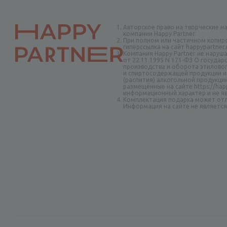
Авторское право на творческие н
компании Happy Partner.
При полном или частичном копир
гиперссылка на сайт happypartner
Компания Happy Partner не наруш
от 22.11.1995 N 171-ФЗ О госуда
производства и оборота этиловог
и спиртосодержащей продукции и
(распития) алкогольной продукци
размещённые на сайте https://happ
информационный характер и не я
Комплектация подарка может отл
Информация на сайте не являетс