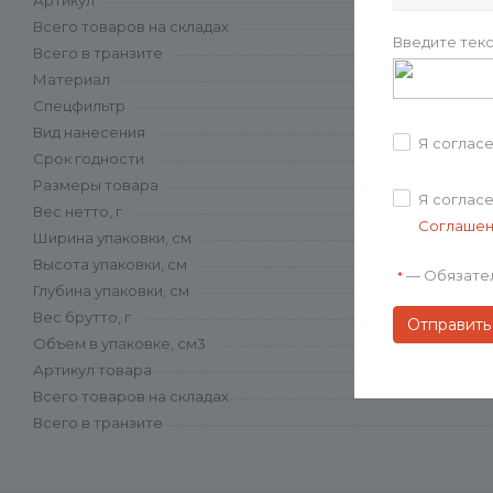
Артикул
Всего товаров на складах
Введите текс
Всего в транзите
Материал
Спецфильтр
Вид нанесения
Я соглас
Срок годности
Размеры товара
Я соглас
Вес нетто, г
Соглаше
Ширина упаковки, см
Высота упаковки, см
—
Обязате
*
Глубина упаковки, см
Вес брутто, г
Объем в упаковке, см3
Артикул товара
Всего товаров на складах
Всего в транзите