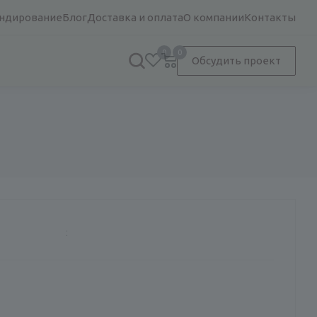
ндирование
Блог
Доставка и оплата
О компании
Контакты
0
0
Обсудить проект
: