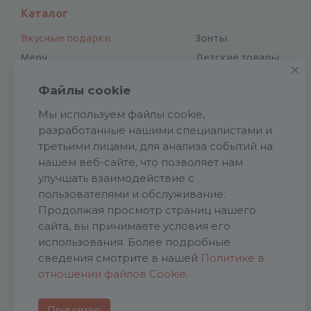
Каталог
Вкусные подарки
Зонты
Мерч
Детские товары
Электроника
Новый год
Файлы cookie
Отдых и туризм
Посуда
Мы используем файлы cookie,
Для дома и офиса
Награды
разработанные нашими специалистами и
Сувенирные наборы
Аксессуары
третьими лицами, для анализа событий на
Подарки к праздникам
Подарочная упаковка
нашем веб-сайте, что позволяет нам
Спортивные товары
Обувь
улучшать взаимодействие с
Ручки и карандаши
пользователями и обслуживание.
Галстуки
Продолжая просмотр страниц нашего
Промо
Патчи
сайта, вы принимаете условия его
Ежедневники и блокноты
Ремувки
использования. Более подробные
Сумки, рюкзаки
сведения смотрите в нашей
Политике в
отношении файлов Cookie
.
Принимаю