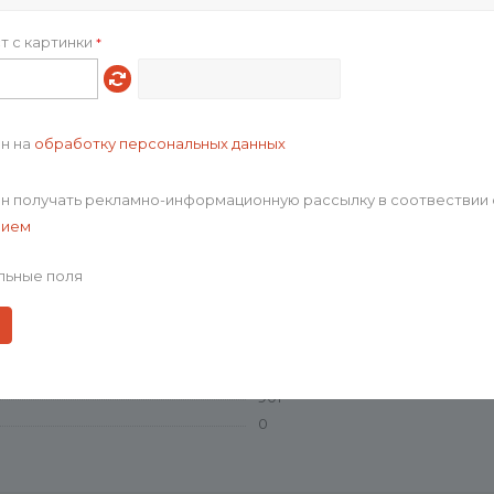
p_16222.01
0
т с картинки
*
0
стекло
Сделано в России
Тампопечать
ен на
обработку персональных данных
Срок годности
диаметр 7,8 см, высота 17 см
ен получать рекламно-информационную рассылку в соотвествии 
475.00
нием
33.0
24.0
льные поля
19.0
5700.00
15048.00
p_16222.03
901
0